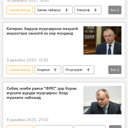
16 феврали 2021, 19:40
иҷозаи вуруд
Ҳамаи хабарҳо
Маориф
Боз
2
Тандурустӣ
Дар Тоҷикистон
Катирин: бидуни муҳоҷирони меҳнатӣ
иншоотҳои саноатӣ аз кор монданд
9 декабри 2020, 13:50
иҷозаи вуруд
Андеша
Муҳоҷират
Боз
2
мутахассисон
Дар Русия
Собиқ ноиби раиси "ФМС" дар бораи
иҷозати вуруди муҳоҷирон: бояд
мушкиле набошад
8 декабри 2020, 21:00