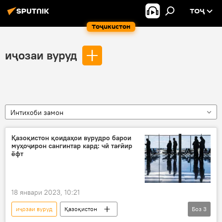
ТОҶ
Тоҷикистон
иҷозаи вуруд
Интихоби замон
Қазоқистон қоидаҳои вурудро барои
муҳоҷирон сангинтар кард: чӣ тағйир
ёфт
18 январи 2023, 10:21
иҷозаи вуруд
Қазоқистон
Боз
3