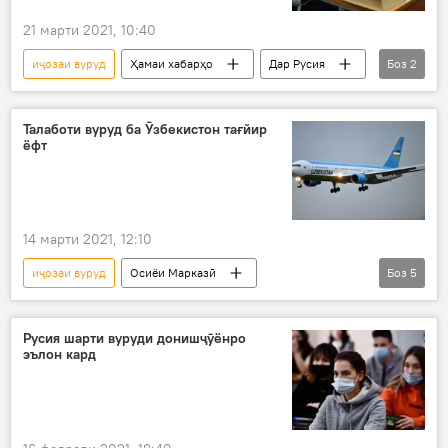
21 марти 2021, 10:40
иҷозаи вуруд
Ҳамаи хабарҳо
Дар Русия
Боз
2
Маориф
донишҷӯён
Талаботи вуруд ба Ӯзбекистон тағйир
ёфт
14 марти 2021, 12:10
иҷозаи вуруд
Осиёи Марказӣ
Боз
5
Ҳамаи хабарҳо
Ӯзбекистон
тағйир
тағйирот
Русия шарти вуруди донишҷӯёнро
эълон кард
Коронавирус дар Русия ва ҷаҳон: охирин хабару гузоришҳо