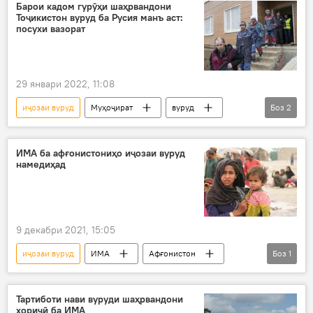
коронавирус
тағйирот
Барои кадом гурӯҳи шаҳрвандони
Тоҷикистон вуруд ба Русия манъ аст:
посухи вазорат
29 январи 2022, 11:08
иҷозаи вуруд
Муҳоҷират
вуруд
Боз
2
марз
Дар Русия
ИМА ба афғонистониҳо иҷозаи вуруд
намедиҳад
9 декабри 2021, 15:05
иҷозаи вуруд
ИМА
Афғонистон
Боз
1
низомиёни афғон
Тартиботи нави вуруди шаҳрвандони
хориҷӣ ба ИМА