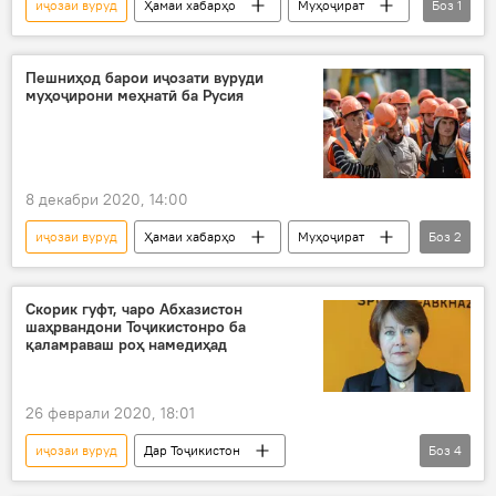
иҷозаи вуруд
Ҳамаи хабарҳо
Муҳоҷират
Боз
1
Дар Русия
Пешниҳод барои иҷозати вуруди
муҳоҷирони меҳнатӣ ба Русия
8 декабри 2020, 14:00
иҷозаи вуруд
Ҳамаи хабарҳо
Муҳоҷират
Боз
2
тартиботи ҷамъиятӣ
Дар Русия
Скорик гуфт, чаро Абхазистон
шаҳрвандони Тоҷикистонро ба
қаламраваш роҳ намедиҳад
26 феврали 2020, 18:01
иҷозаи вуруд
Дар Тоҷикистон
Боз
4
Ҳамаи хабарҳо
Тандурустӣ