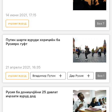
14 июни 2021, 17:15
иҷозаи вуруд
Боз
7
Коронавирус дар Русия ва ҷаҳон: охирин хабару гузоришҳо
Дар Тоҷикистон
вуруд
АМА
Путин шарти вуруди хориҷиён ба
Русияро гуфт
Абу-Даби
шаҳрвандон
маҳдудият
21 апрели 2021, 16:35
иҷозаи вуруд
Владимир Путин
Дар Русия
Боз
1
Сайёҳӣ
Русия ба донишҷӯёни 25 давлат
иҷозати вуруд дод