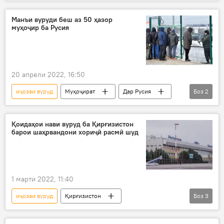
Осиёи Марказӣ
маҳдудият
қонун
Муҳоҷират
Манъи вуруди беш аз 50 ҳазор
муҳоҷир ба Русия
20 апрели 2022, 16:50
иҷозаи вуруд
Муҳоҷират
Дар Русия
Боз
2
муҳоҷир
манъи вуруд
Қоидаҳои нави вуруд ба Қирғизистон
барои шаҳрвандони хориҷӣ расмӣ шуд
1 марти 2022, 11:40
иҷозаи вуруд
Қирғизистон
Боз
3
Коронавирус дар Русия ва ҷаҳон: охирин хабару гузоришҳо