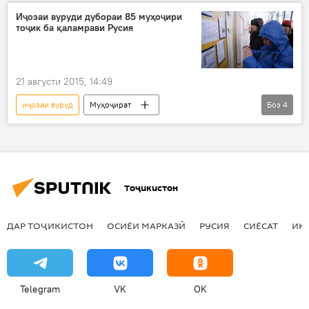
Абхазистон
марз
Иҷозаи вуруди дубораи 85 муҳоҷири
тоҷик ба қаламрави Русия
21 августи 2015, 14:49
иҷозаи вуруд
Муҳоҷират
Боз
4
Дар Тоҷикистон
Ҳамаи хабарҳо
ихроҷ
Дар Русия
муҳоҷир
Тоҷикистон
ДАР ТОҶИКИСТОН
ОСИЁИ МАРКАЗӢ
РУСИЯ
СИЁСАТ
ИҚ
Telegram
VK
OK