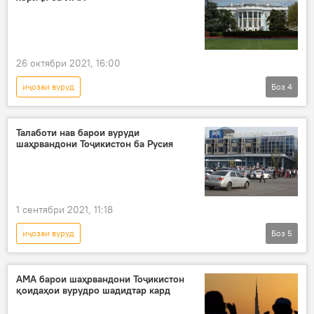
26 октябри 2021, 16:00
иҷозаи вуруд
Боз
4
Коронавирус дар Русия ва ҷаҳон: охирин хабару гузоришҳо
ИМА
вуруд
коронавирус
Талаботи нав барои вуруди
шаҳрвандони Тоҷикистон ба Русия
1 сентябри 2021, 11:18
иҷозаи вуруд
Боз
5
Парвозҳои миёни Русия ва Тоҷикистон: хабарҳои охирин
Муҳоҷират
Нақлиёт
Дар Русия
АМА барои шаҳрвандони Тоҷикистон
қоидаҳои вурудро шадидтар кард
коронавирус