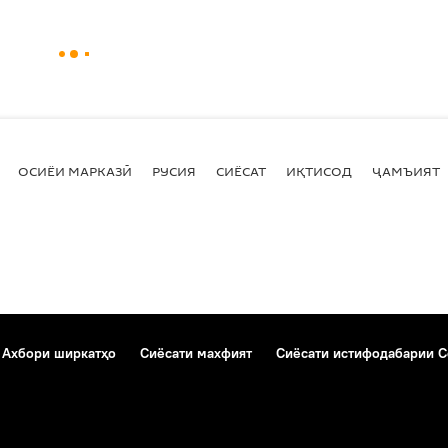
ОСИЁИ МАРКАЗӢ
РУСИЯ
СИЁСАТ
ИҚТИСОД
ҶАМЪИЯТ
Ахбори ширкатҳо
Сиёсати махфият
Сиёсати истифодабарии C