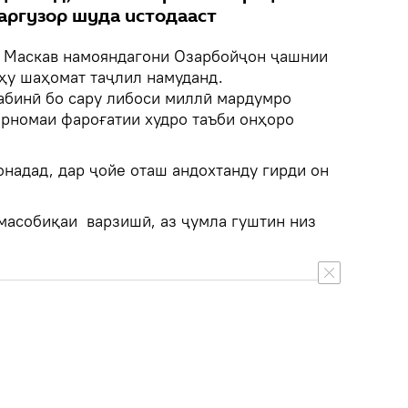
аргузор шуда истодааст
и Маскав намояндагони Озарбойҷон ҷашнии
ҳу шаҳомат таҷлил намуданд.
абинӣ бо сару либоси миллӣ мардумро
арномаи фароғатии худро таъби онҳоро
надад, дар ҷойе оташ андохтанду гирди он
 масобиқаи варзишӣ, аз ҷумла гуштин низ