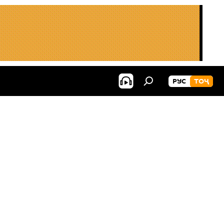
РУС
ТОҶ