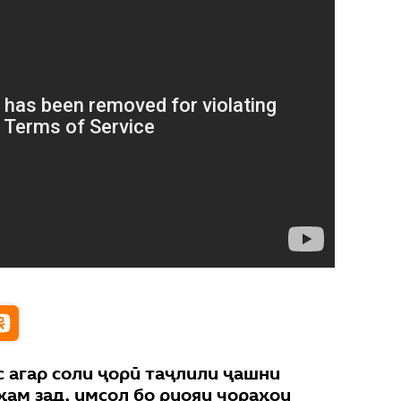
 агар соли ҷорӣ таҷлили ҷашни
ҳам зад, имсол бо риояи чораҳои