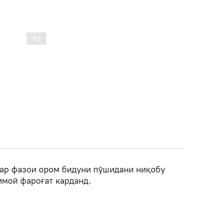
ар фазои ором бидуни пӯшидани ниқобу
имоӣ фароғат карданд.