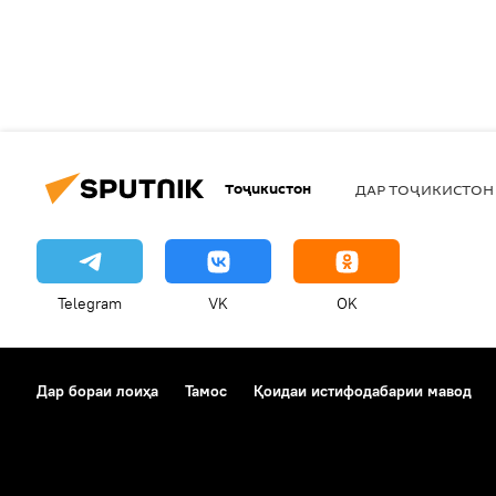
Тоҷикистон
ДАР ТОҶИКИСТОН
Telegram
VK
OK
Дар бораи лоиҳа
Тамос
Қоидаи истифодабарии мавод