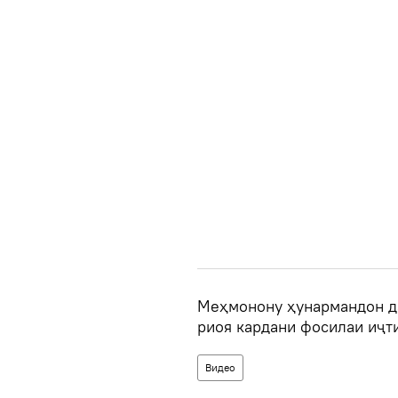
Меҳмонону ҳунармандон д
риоя кардани фосилаи иҷт
Видео