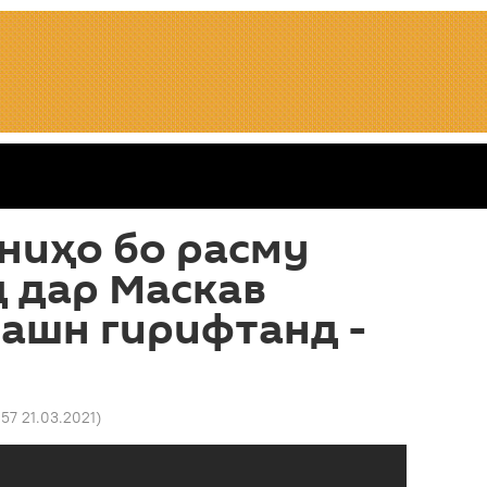
ниҳо бо расму
 дар Маскав
ашн гирифтанд -
:57 21.03.2021
)