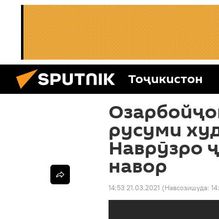
Тоҷикистон
Озарбойҷо
русуми худ
Наврӯзро ҷ
навор
14:53 21.03.2021
(Навсозишуда:
14