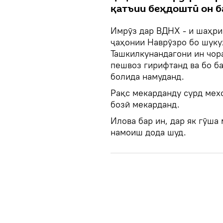
қатъии беҳдоштӣ он б
Имрӯз дар ВДНХ - и шаҳр
ҷаҳонии Наврӯзро бо шуку
Ташкилкунандагони ин чор
пешвоз гирифтанд ва бо б
болида намуданд.
Рақс мекарданду сурд мехо
бозӣ мекарданд.
Илова бар ин, дар як гӯша
намоиш дода шуд.