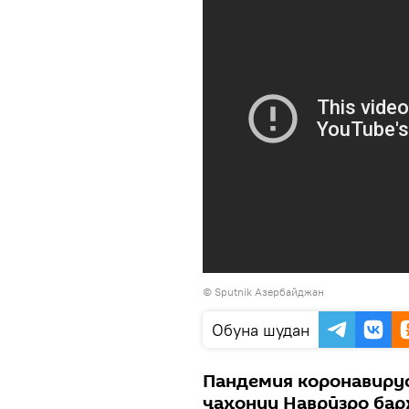
©
Sputnik Азербайджан
Обуна шудан
Пандемия коронавирус
ҷаҳонии Наврӯзро бар