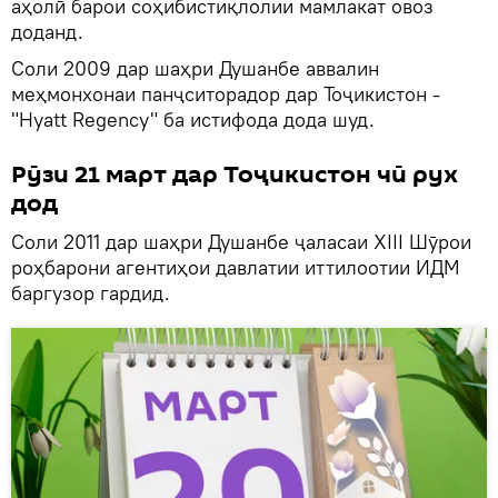
аҳолӣ барои соҳибистиқлолии мамлакат овоз
доданд.
Соли 2009 дар шаҳри Душанбе аввалин
меҳмонхонаи панҷситорадор дар Тоҷикистон -
"Hyatt Regency" ба истифода дода шуд.
Рӯзи 21 март дар Тоҷикистон чӣ рух
дод
Соли 2011 дар шаҳри Душанбе ҷаласаи XIII Шӯрои
роҳбарони агентиҳои давлатии иттилоотии ИДМ
баргузор гардид.