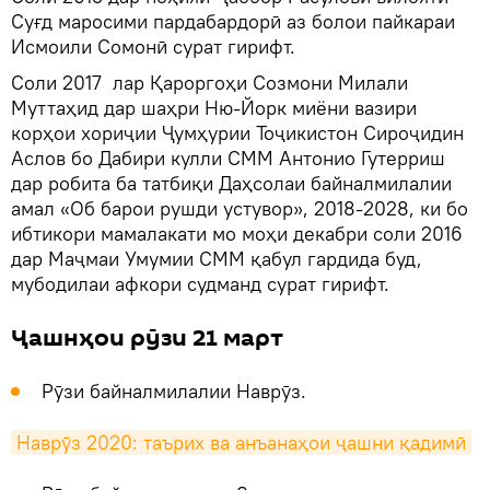
Суғд маросими пардабардорӣ аз болои пайкараи
Исмоили Сомонӣ сурат гирифт.
Соли 2017 лар Қароргоҳи Созмони Милали
Муттаҳид дар шаҳри Ню-Йорк миёни вазири
корҳои хориҷии Ҷумҳурии Тоҷикистон Сироҷидин
Аслов бо Дабири кулли СММ Антонио Гутерриш
дар робита ба татбиқи Даҳсолаи байналмилалии
амал «Об барои рушди устувор», 2018-2028, ки бо
ибтикори мамалакати мо моҳи декабри соли 2016
дар Маҷмаи Умумии СММ қабул гардида буд,
мубодилаи афкори судманд сурат гирифт.
Ҷашнҳои рӯзи 21 март
Рӯзи байналмилалии Наврӯз.
Наврӯз 2020: таърих ва анъанаҳои ҷашни қадимӣ