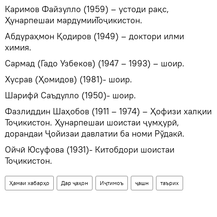
Каримов Файзулло (1959) – устоди рақс,
Ҳунарпешаи мардумииТоҷикистон.
Абдураҳмон Қодиров (1949) – доктори илми
химия.
Сармад (Гадо Узбеков) (1947 – 1993) – шоир.
Хусрав (Ҳомидов) (1981)- шоир.
Шарифӣ Саъдулло (1950)- шоир.
Фазлиддин Шаҳобов (1911 – 1974) – Ҳофизи халқии
Тоҷикистон. Ҳунарпешаи шоистаи ҷумҳурӣ,
дорандаи Ҷойизаи давлатии ба номи Рўдакӣ.
Ойчӣ Юсуфова (1931)- Китобдори шоистаи
Тоҷикистон.
Ҳамаи хабарҳо
Дар ҷаҳон
Иҷтимоъ
ҷашн
таърих