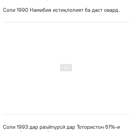
Соли 1990 Намибия истиқлолият ба даст овард.
Соли 1993 дар раъйпурсӣ дар Тотористон 61%-и