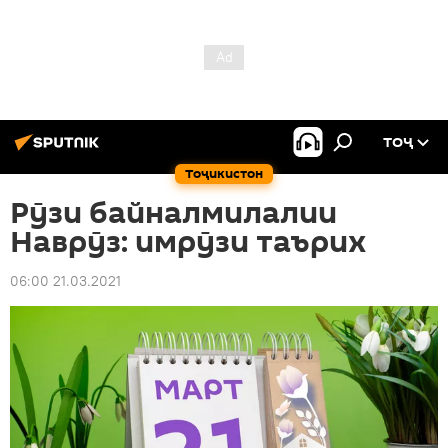
ТОҶ
Тоҷикистон
Рӯзи байналмилалии
Наврӯз: имрӯзи таърих
06:00 21.03.2021