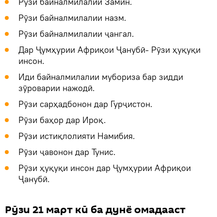
Рӯзи байналмилалии Замин.
Рӯзи байналмилалии назм.
Рӯзи байналмилалии ҷангал.
Дар Ҷумҳурии Африқои Ҷанубӣ- Рӯзи ҳуқуқи
инсон.
Иди байналмилалии мубориза бар зидди
зӯроварии нажодӣ.
Рӯзи сарҳадбонон дар Гурҷистон.
Рӯзи баҳор дар Ироқ.
Рӯзи истиқлолияти Намибия.
Рӯзи ҷавонон дар Тунис.
Рӯзи ҳуқуқи инсон дар Ҷумҳурии Африқои
Ҷанубӣ.
Рӯзи 21 март кӣ ба дунё омадааст