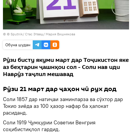
© © Sputnik/ Стас Этвеш/ Мария Вишнякова
Обуна шудан
Рӯзи бисту якуми март дар Тоҷикистон яке
аз беҳтарин ҷашнҳои сол - Соли нав иди
Наврӯз таҷлил мешавад
Рӯзи 21 март дар ҷаҳон чӣ рух дод
Соли 1857 дар натиҷаи заминларза ва сӯхтор дар
Токио зиёда аз 100 ҳазор нафар ба ҳалокат
расиданд.
Соли 1919 Ҷумҳурии Советии Венгрия
соҳибистиқлол гардид.