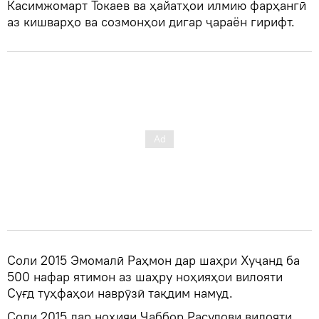
Касимжомарт Токаев ва ҳайатҳои илмию фарҳангӣ
аз кишварҳо ва созмонҳои дигар ҷараён гирифт.
Соли 2015 Эмомалӣ Раҳмон дар шаҳри Хуҷанд ба
500 нафар ятимон аз шаҳру ноҳияҳои вилояти
Суғд туҳфаҳои наврӯзӣ тақдим намуд.
Соли 2015 дар ноҳияи Ҷаббор Расулови вилояти