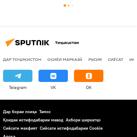
Тоҷикистон
ДАР ТОҶИКИСТОН
ОСИЁИ МАРКАЗӢ
РУСИЯ
СИЁСАТ
ИҚ
Telegram
VK
OK
Дар бораи лоиҳа
Тамос
Қоидаи истифодабарии мавод
Ахбори ширкатҳо
Сиёсати махфият
Сиёсати истифодабарии Cookie
Алоқа