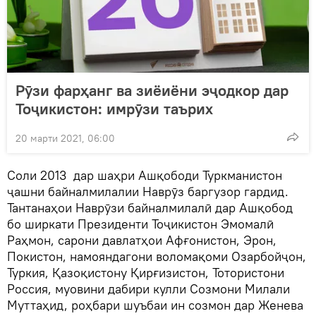
Рӯзи фарҳанг ва зиёиёни эҷодкор дар
Тоҷикистон: имрӯзи таърих
20 марти 2021, 06:00
Соли 2013 дар шаҳри Ашқободи Туркманистон
ҷашни байналмилалии Наврӯз баргузор гардид.
Тантанаҳои Наврӯзи байналмилалӣ дар Ашқобод
бо ширкати Президенти Тоҷикистон Эмомалӣ
Раҳмон, сарони давлатҳои Афғонистон, Эрон,
Покистон, намояндагони воломақоми Озарбойҷон,
Туркия, Қазоқистону Қирғизистон, Тотористони
Россия, муовини дабири кулли Созмони Милали
Муттаҳид, роҳбари шуъбаи ин созмон дар Женева