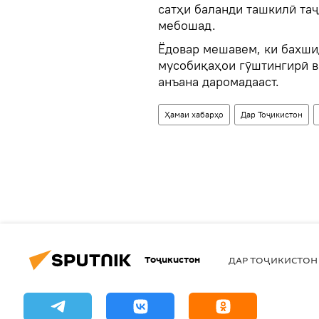
сатҳи баланди ташкилӣ та
мебошад.
Ёдовар мешавем, ки бахши
мусобиқаҳои гӯштингирӣ ва
анъана даромадааст.
Ҳамаи хабарҳо
Дар Тоҷикистон
Тоҷикистон
ДАР ТОҶИКИСТОН