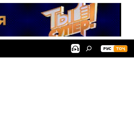
РУС
ТОҶ