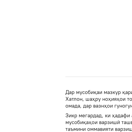
Дар мусобиқаи мазкур қар
Хатлон, шаҳру ноҳияҳои т
омада, дар вазнҳои гуногу
Зикр мегардад, ки ҳадафи 
мусобиқаҳои варзишӣ ташв
таъмини оммавияти варзиш