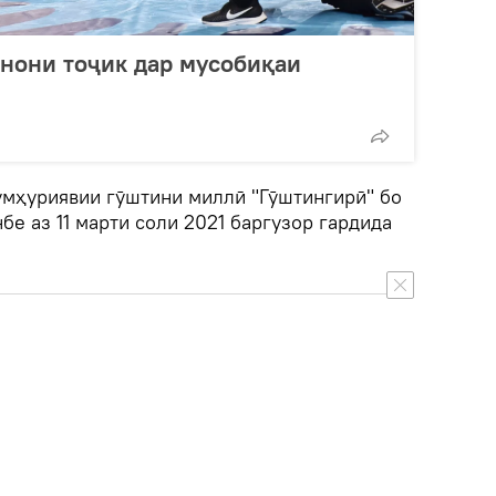
нони тоҷик дар мусобиқаи
ҷумҳуриявии гӯштини миллӣ "Гӯштингирӣ" бо
е аз 11 марти соли 2021 баргузор гардида