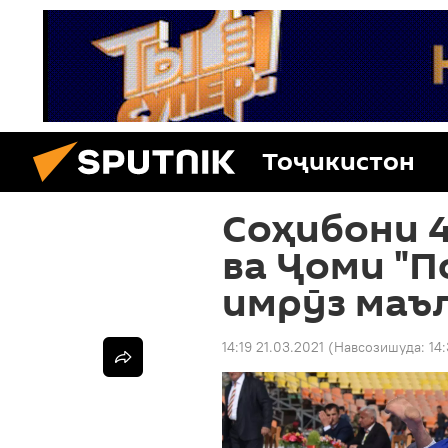
Тоҷикистон
Соҳибони 
ва Ҷоми "П
имрӯз маъ
14:19 21.03.2021
(Навсозишуда:
14