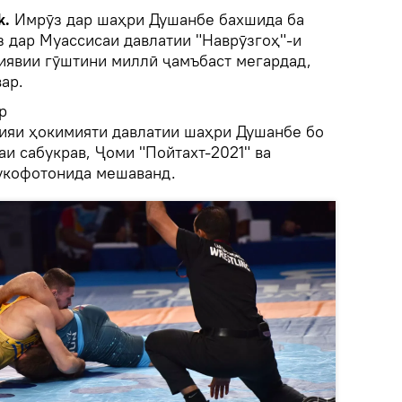
k.
Имрӯз дар шаҳри Душанбе бахшида ба
 дар Муассисаи давлатии "Наврӯзгоҳ"-и
иявии гӯштини миллӣ ҷамъбаст мегардад,
ар.
р
ияи ҳокимияти давлатии шаҳри Душанбе бо
и сабукрав, Ҷоми "Пойтахт-2021" ва
укофотонида мешаванд.