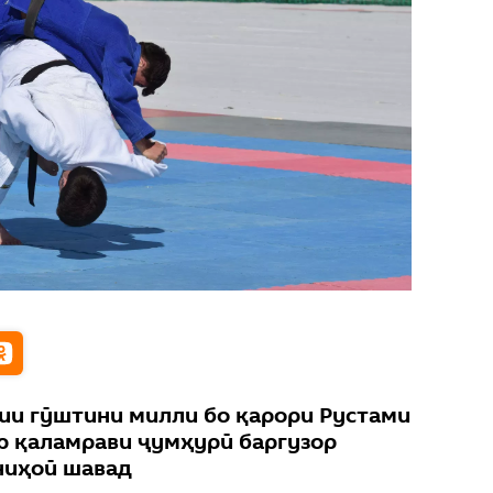
ии гӯштини милли бо қарори Рустами
ар қаламрави ҷумҳурӣ баргузор
ниҳоӣ шавад