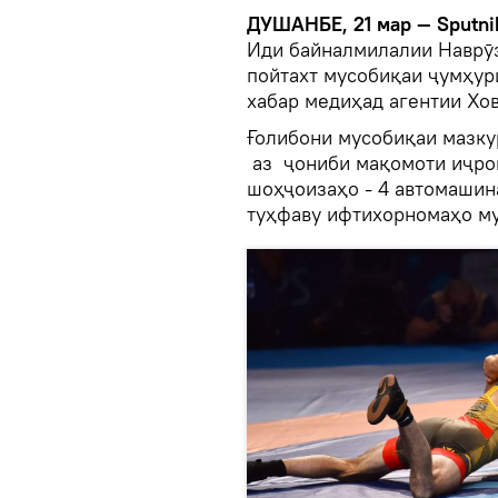
ДУШАНБЕ, 21 мар — Sputni
Иди байналмилалии Наврӯз
пойтахт мусобиқаи ҷумҳур
хабар медиҳад агентии Хов
Ғолибони мусобиқаи мазку
аз ҷониби мақомоти иҷро
шоҳҷоизаҳо - 4 автомашина
туҳфаву ифтихорномаҳо м