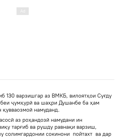
иб 130 варзишгар аз ВМКБ, вилоятҳои Суғду
обеи ҷумҳурӣ ва шаҳри Душанбе ба ҳам
н қувваозмоӣ намуданд.
асосӣ аз роҳандозӣ намудани ин
иқу тарғиб ва рушду равнақи варзиш,
у солимгардонии сокинони пойтахт ва дар