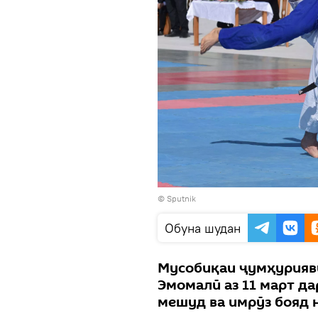
© Sputnik
Обуна шудан
Мусобиқаи ҷумҳурияв
Эмомалӣ аз 11 март д
мешуд ва имрӯз бояд 