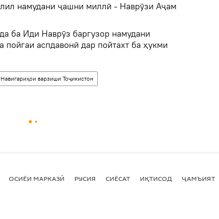
ҷлил намудани ҷашни миллӣ - Наврӯзи Аҷам
да ба Иди Наврӯз баргузор намудани
 пойгаи аспдавонӣ дар пойтахт ба ҳукми
Навигариҳои варзиши Тоҷикистон
ОСИЁИ МАРКАЗӢ
РУСИЯ
СИЁСАТ
ИҚТИСОД
ҶАМЪИЯТ