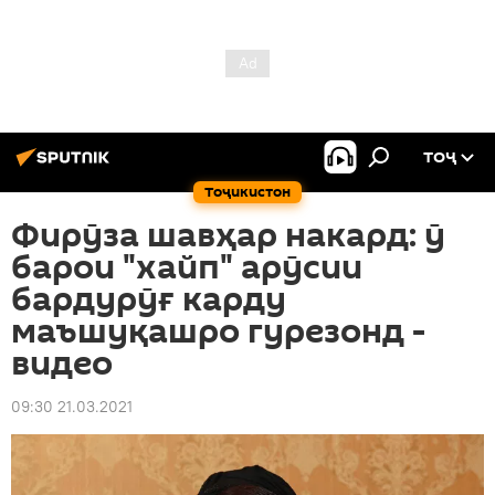
ТОҶ
Тоҷикистон
Фирӯза шавҳар накард: ӯ
барои "хайп" арӯсии
бардурӯғ карду
маъшуқашро гурезонд -
видео
09:30 21.03.2021