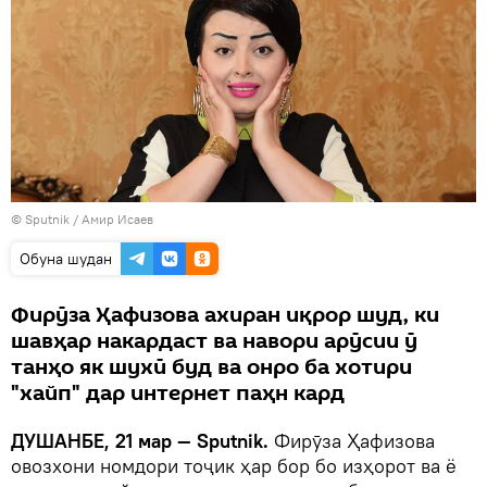
© Sputnik / Амир Исаев
Обуна шудан
Фирӯза Ҳафизова ахиран иқрор шуд, ки
шавҳар накардаст ва навори арӯсии ӯ
танҳо як шухӣ буд ва онро ба хотири
"хайп" дар интернет паҳн кард
ДУШАНБЕ, 21 мар — Sputnik.
Фирӯза Ҳафизова
овозхони номдори тоҷик ҳар бор бо изҳорот ва ё