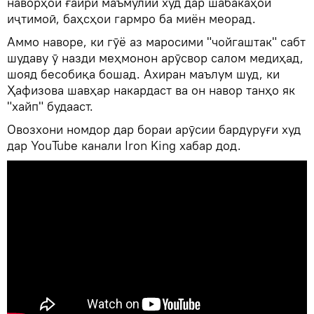
наворҳои ғайри маъмулии худ дар шабакаҳои
иҷтимоӣ, баҳсҳои гармро ба миён меорад.
Аммо наворе, ки гӯё аз маросими "чойгаштак" сабт
шудаву ӯ назди меҳмонон арӯсвор салом медиҳад,
шояд бесобиқа бошад. Ахиран маълум шуд, ки
Ҳафизова шавҳар накардаст ва он навор танҳо як
"хайп" будааст.
Овозхони номдор дар бораи арӯсии бардуруғи худ
дар YouTube канали Irоn King хабар дод.