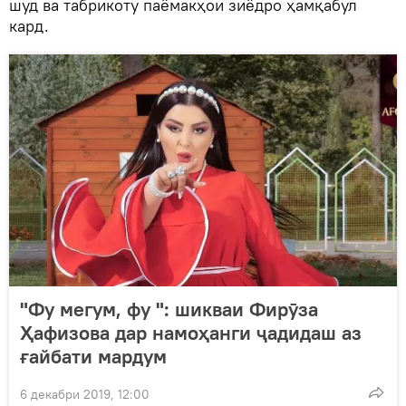
шуд ва табрикоту паёмакҳои зиёдро ҳамқабул
кард.
"Фу мегум, фу ": шикваи Фирӯза
Ҳафизова дар намоҳанги ҷадидаш аз
ғайбати мардум
6 декабри 2019, 12:00