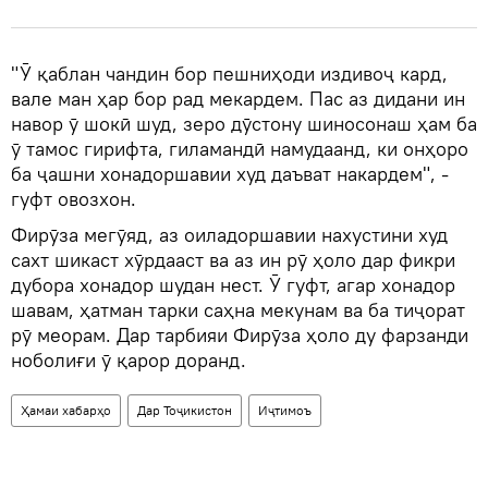
"Ӯ қаблан чандин бор пешниҳоди издивоҷ кард,
вале ман ҳар бор рад мекардем. Пас аз дидани ин
навор ӯ шокӣ шуд, зеро дӯстону шиносонаш ҳам ба
ӯ тамос гирифта, гиламандӣ намудаанд, ки онҳоро
ба ҷашни хонадоршавии худ даъват накардем", -
гуфт овозхон.
Фирӯза мегӯяд, аз оиладоршавии нахустини худ
сахт шикаст хӯрдааст ва аз ин рӯ ҳоло дар фикри
дубора хонадор шудан нест. Ӯ гуфт, агар хонадор
шавам, ҳатман тарки саҳна мекунам ва ба тиҷорат
рӯ меорам. Дар тарбияи Фирӯза ҳоло ду фарзанди
ноболиғи ӯ қарор доранд.
Ҳамаи хабарҳо
Дар Тоҷикистон
Иҷтимоъ