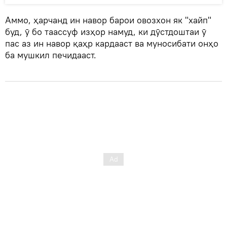
Аммо, ҳарчанд ин навор барои овозхон як "хайп"
буд, ӯ бо таассуф изҳор намуд, ки дӯстдоштаи ӯ
пас аз ин навор қаҳр кардааст ва муносибати онҳо
ба мушкил печидааст.