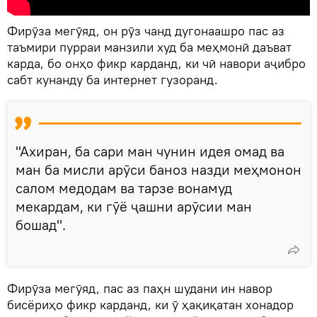
Фирӯза мегӯяд, он рӯз чанд дугонаашро пас аз
таъмири пурраи манзили худ ба меҳмонӣ даъват
карда, бо онҳо фикр карданд, ки чӣ навори аҷибро
сабт кунанду ба интернет гузоранд.
"Ахиран, ба сари ман чунин идея омад ва
ман ба мисли арӯси баноз назди меҳмонон
салом медодам ва тарзе вонамуд
мекардам, ки гӯё ҷашни арӯсии ман
бошад".
Фирӯза мегӯяд, пас аз паҳн шудани ин навор
бисёриҳо фикр карданд, ки ӯ ҳақиқатан хонадор