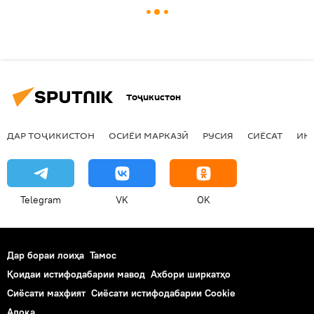
Тоҷикистон
ДАР ТОҶИКИСТОН
ОСИЁИ МАРКАЗӢ
РУСИЯ
СИЁСАТ
ИҚ
Telegram
VK
OK
Дар бораи лоиҳа
Тамос
Қоидаи истифодабарии мавод
Ахбори ширкатҳо
Сиёсати махфият
Сиёсати истифодабарии Cookie
Алоқа