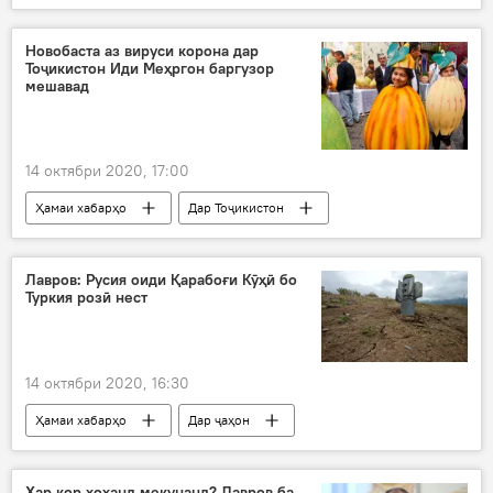
Энергетика
НБО Роғун
Роғун
маблағ
масраф
сохтмон
Новобаста аз вируси корона дар
Тоҷикистон Иди Меҳргон баргузор
Эмомалӣ Раҳмон
мешавад
14 октябри 2020, 17:00
Ҳамаи хабарҳо
Дар Тоҷикистон
Фарҳанг
ид
Меҳргон
Ҷашни Меҳргон
фестивал
Душанбе
Лавров: Русия оиди Қарабоғи Кӯҳӣ бо
Туркия розӣ нест
14 октябри 2020, 16:30
Ҳамаи хабарҳо
Дар ҷаҳон
Сергей Лавров
Дар Русия
Ҳар кор хоҳанд мекунанд? Лавров ба