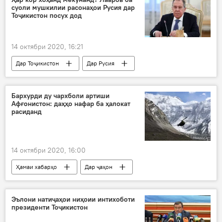
суоли мушкилии расонаҳои Русия дар
Тоҷикистон посух дод
14 октябри 2020, 16:21
Дар Тоҷикистон
Дар Русия
Бархурди ду чархболи артиши
Афғонистон: даҳҳо нафар ба ҳалокат
расиданд
14 октябри 2020, 16:00
Ҳамаи хабарҳо
Дар ҷаҳон
Осиёи Марказӣ
чархбол
артиш
Ҳилманд
бархурд
Дар Тоҷикистон
Эълони натиҷаҳои ниҳоии интихоботи
президенти Тоҷикистон
даргузашт