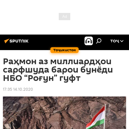
ТОҶ
Тоҷикистон
Раҳмон аз миллиардҳои
сарфшуда барои бунёди
НБО “Роғун” гуфт
17:35 14.10.2020