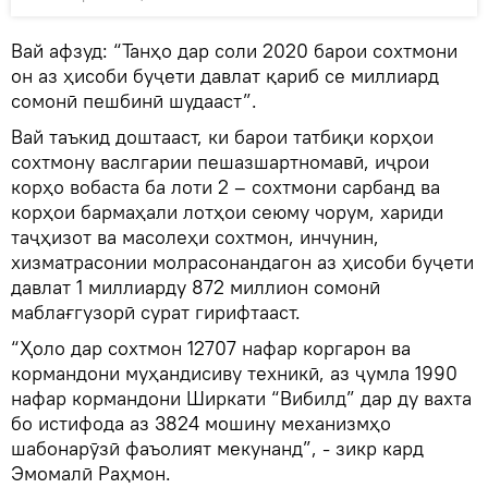
Вай афзуд: “Танҳо дар соли 2020 барои сохтмони
он аз ҳисоби буҷети давлат қариб се миллиард
сомонӣ пешбинӣ шудааст”.
Вай таъкид доштааст, ки барои татбиқи корҳои
сохтмону васлгарии пешазшартномавӣ, иҷрои
корҳо вобаста ба лоти 2 – сохтмони сарбанд ва
корҳои бармаҳали лотҳои сеюму чорум, хариди
таҷҳизот ва масолеҳи сохтмон, инчунин,
хизматрасонии молрасонандагон аз ҳисоби буҷети
давлат 1 миллиарду 872 миллион сомонӣ
маблағгузорӣ сурат гирифтааст.
“Ҳоло дар сохтмон 12707 нафар коргарон ва
кормандони муҳандисиву техникӣ, аз ҷумла 1990
нафар кормандони Ширкати “Вибилд” дар ду вахта
бо истифода аз 3824 мошину механизмҳо
шабонарӯзӣ фаъолият мекунанд”, - зикр кард
Эмомалӣ Раҳмон.