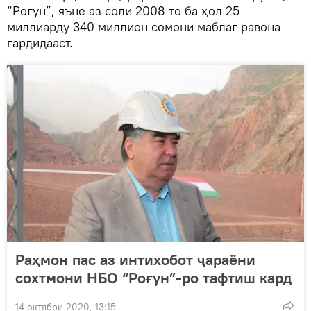
“Роғун”, яъне аз соли 2008 то ба ҳол 25
миллиарду 340 миллион сомонӣ маблағ равона
гардидааст.
Раҳмон пас аз интихобот ҷараёни
сохтмони НБО “Роғун”-ро тафтиш кард
14 октябри 2020, 13:15