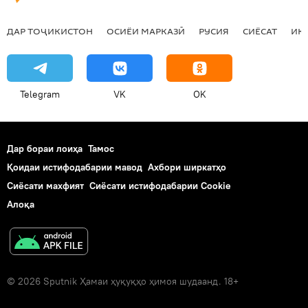
ДАР ТОҶИКИСТОН
ОСИЁИ МАРКАЗӢ
РУСИЯ
СИЁСАТ
ИҚ
Telegram
VK
OK
Дар бораи лоиҳа
Тамос
Қоидаи истифодабарии мавод
Ахбори ширкатҳо
Сиёсати махфият
Сиёсати истифодабарии Cookie
Алоқа
© 2026 Sputnik Ҳамаи ҳуқуқҳо ҳимоя шудаанд. 18+