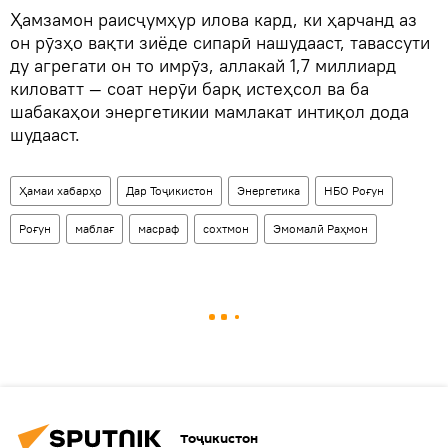
Ҳамзамон раисҷумҳур илова кард, ки ҳарчанд аз
он рӯзҳо вақти зиёде сипарӣ нашудааст, тавассути
ду агрегати он то имрӯз, аллакай 1,7 миллиард
киловатт — соат нерӯи барқ истеҳсол ва ба
шабакаҳои энергетикии мамлакат интиқол дода
шудааст.
Ҳамаи хабарҳо
Дар Тоҷикистон
Энергетика
НБО Роғун
Роғун
маблағ
масраф
сохтмон
Эмомалӣ Раҳмон
Тоҷикистон