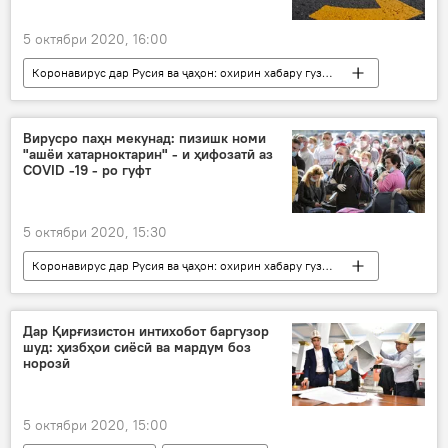
5 октябри 2020, 16:00
Коронавирус дар Русия ва ҷаҳон: охирин хабару гузоришҳо
Ҳамаи хабарҳо
Дар Русия
Нақлиёт
маризӣ
марз
маҳкама
Вирусро паҳн мекунад: пизишк номи
"ашёи хатарноктарин" - и ҳифозатӣ аз
COVID -19 - ро гуфт
5 октябри 2020, 15:30
Коронавирус дар Русия ва ҷаҳон: охирин хабару гузоришҳо
Ҳамаи хабарҳо
Дар ҷаҳон
Иҷтимоъ
Дар Қирғизистон интихобот баргузор
шуд: ҳизбҳои сиёсӣ ва мардум боз
норозӣ
5 октябри 2020, 15:00