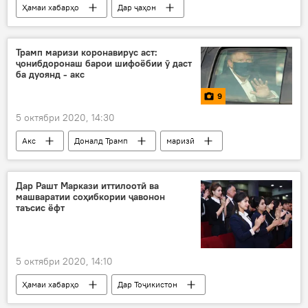
Ҳамаи хабарҳо
Дар ҷаҳон
Осиёи Марказӣ
интихобот
натиҷа
ҳизбҳои сиёсӣ
норозигӣ
Трамп маризи коронавирус аст:
ҷонибдоронаш барои шифоёбии ӯ даст
парлумон
Қирғизистон
ба дуоянд - акс
9
5 октябри 2020, 14:30
Акс
Доналд Трамп
маризӣ
Дар Рашт Маркази иттилоотӣ ва
машваратии соҳибкории ҷавонон
таъсис ёфт
5 октябри 2020, 14:10
Ҳамаи хабарҳо
Дар Тоҷикистон
мақомот
марказ
ҷавонон