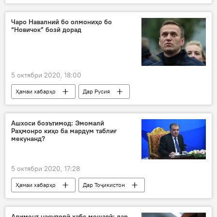
Осиёи Марказӣ
Эрон
нақша
Озарбойҷон
Арманистон
ҷанг
Чаро Навалний бо олмониҳо бо
“Новичок” бозӣ дорад
поён
5 октябри 2020, 18:00
Ҳамаи хабарҳо
Дар Русия
Дар ҷаҳон
достон
Олмон
бозӣ
Меркел
заҳролудшавӣ
Ашхоси боэътимод: Эмомалӣ
Раҳмонро киҳо ба мардум таблиғ
мекунанд?
5 октябри 2020, 17:28
Ҳамаи хабарҳо
Дар Тоҷикистон
Сиёсат
Эмомалӣ Раҳмон
интихобот
президентӣ
таблиғ
Алимент насупорӣ ҳабс мешавӣ: дар