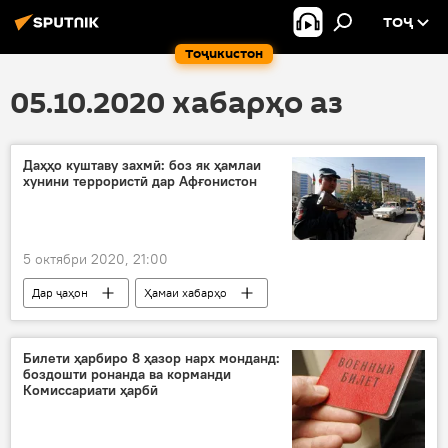
ТОҶ
Тоҷикистон
05.10.2020 хабарҳо аз
Даҳҳо куштаву захмӣ: боз як ҳамлаи
хунини террористӣ дар Афғонистон
5 октябри 2020, 21:00
Дар ҷаҳон
Ҳамаи хабарҳо
Осиёи Марказӣ
террористӣ
захмӣ
кушта
Афғонистон
Билети ҳарбиро 8 ҳазор нарх монданд:
боздошти ронанда ва корманди
Комиссариати ҳарбӣ