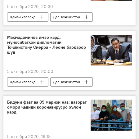
5 октябри 2020, 20:30
Ҳамаи хабарҳо
Дар Тоҷикистон
Рӯйдод, ҷиноят ва ҳолатҳои фавқулода
Маҳмадаминов имзо кард:
муносибатҳои дипломатии
Тоҷикистону Сиерра - Леоне барқарор
шуд
5 октябри 2020, 20:00
Ҳамаи хабарҳо
Дар Тоҷикистон
Сиёсат
Маҳмадамин Маҳмадаминов
барқарор намудани муносибати дипломатӣ
Бидуни фавт ва 39 маризи нав: вазорат
омори ҷадиди коронавирусро эълон
кард
5 октябри 2020, 19:18