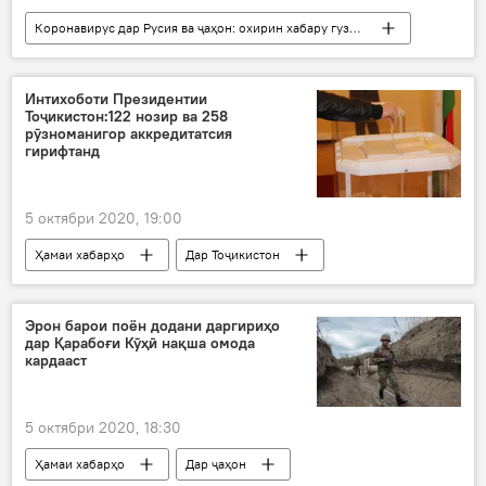
Коронавирус дар Русия ва ҷаҳон: охирин хабару гузоришҳо
Ҳамаи хабарҳо
Дар Тоҷикистон
Тандурустӣ
маризӣ
Интихоботи Президентии
Тоҷикистон:122 нозир ва 258
рӯзноманигор аккредитатсия
гирифтанд
5 октябри 2020, 19:00
Ҳамаи хабарҳо
Дар Тоҷикистон
Сиёсат
интихобот
президентӣ
нозир
Эрон барои поён додани даргириҳо
дар Қарабоғи Кӯҳӣ нақша омода
кардааст
5 октябри 2020, 18:30
Ҳамаи хабарҳо
Дар ҷаҳон