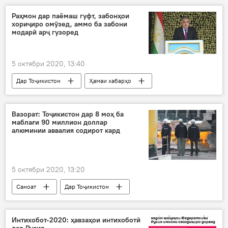
ифтитоҳ
Рашт
Раҳмон дар паёмаш гуфт, забонҳои
хориҷиро омӯзед, аммо ба забони
модарӣ арҷ гузоред
5 октябри 2020, 13:40
Дар Тоҷикистон
Ҳамаи хабарҳо
Фарҳанг
Эмомалӣ Раҳмон
паём
Рӯзи забони давлатӣ
Вазорат: Тоҷикистон дар 8 моҳ ба
маблағи 90 миллион доллар
алюминии аввалия содирот кард
5 октябри 2020, 13:20
Саноат
Дар Тоҷикистон
Ҳамаи хабарҳо
ТАЛКО
алюминий
истеҳсоли алюминий
Интихобот-2020: ҳавзаҳои интихоботӣ