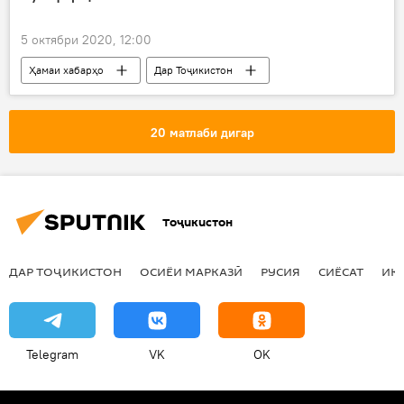
5 октябри 2020, 12:00
Ҳамаи хабарҳо
Дар Тоҷикистон
Рӯйдод, ҷиноят ва ҳолатҳои фавқулода
Ховалинг
мошин
20 матлаби дигар
Тоҷикистон
ДАР ТОҶИКИСТОН
ОСИЁИ МАРКАЗӢ
РУСИЯ
СИЁСАТ
ИҚ
Telegram
VK
OK