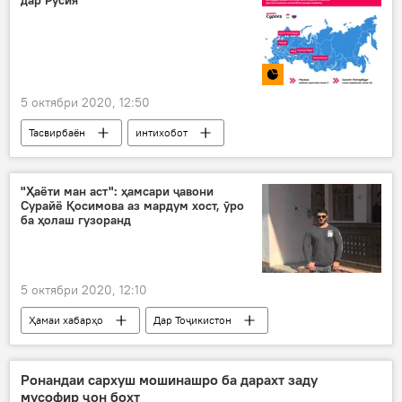
дар Русия
"Ширкати Алюминийи Тоҷик"
содирот
5 октябри 2020, 12:50
Тасвирбаён
интихобот
Интихоботи президентӣ
сафорат
Дар Тоҷикистон
Маскав
"Ҳаёти ман аст": ҳамсари ҷавони
Сурайё Қосимова аз мардум хост, ӯро
ба ҳолаш гузоранд
5 октябри 2020, 12:10
Ҳамаи хабарҳо
Дар Тоҷикистон
Иҷтимоъ
Ронандаи сархуш мошинашро ба дарахт заду
мусофир ҷон бохт