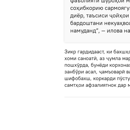
фаъолияти шӯроҳои м
соҳибкорию сармоягу
диёр, таъсиси ҷойҳои 
бардоштани некуаҳво
намуданд”, — илова н
Зикр гардидааст, ки бахшҳ
хоми саноатӣ, аз ҷумла мар
пошхӯрда, бунёди корхона
занбўри асал, ҷамъоварӣ в
шифобахш, коркарди пӯсту
самтҳои афзалиятнок дар 