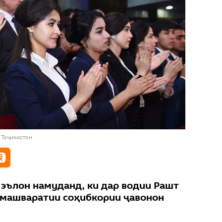
 Тоҷикистон
эълон намуданд, ки дар водии Рашт
 машваратии соҳибкории ҷавонон