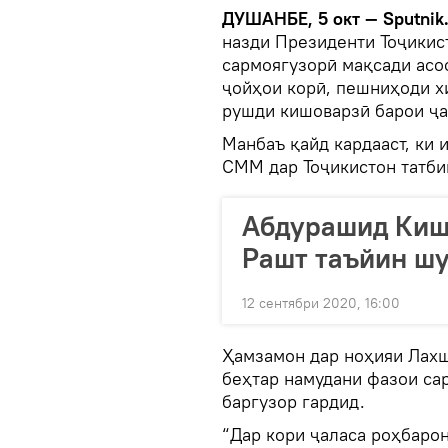
ДУШАНБЕ, 5 окт — Sputnik
назди Президенти Тоҷикис
сармоягузорӣ мақсади асо
ҷойҳои корӣ, пешниҳоди х
рушди кишоварзӣ барои ҷа
Манбаъ қайд кардааст, ки 
СММ дар Тоҷикистон татби
Абдурашид Киш
Рашт таъйин ш
12 сентябри 2020, 16:00
Ҳамзамон дар ноҳияи Лах
беҳтар намудани фазои са
баргузор гардид.
“Дар кори ҷаласа роҳбаро