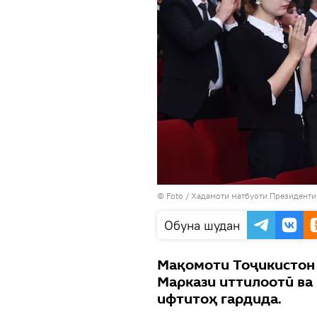
© Foto / Хадамоти матбуоти Президенти
Обуна шудан
Мақомоти Тоҷикистон 
Маркази иттилоотӣ ва
ифтитоҳ гардида.