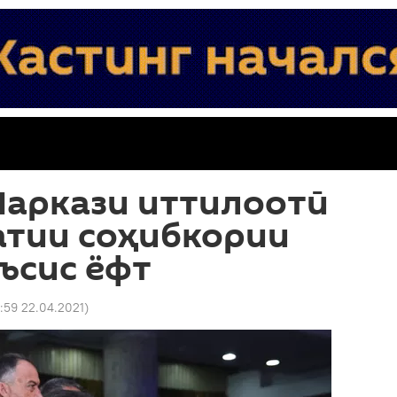
Маркази иттилоотӣ
атии соҳибкории
ъсис ёфт
6:59 22.04.2021
)