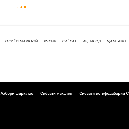
ОСИЁИ МАРКАЗӢ
РУСИЯ
СИЁСАТ
ИҚТИСОД
ҶАМЪИЯТ
Ахбори ширкатҳо
Сиёсати махфият
Сиёсати истифодабарии C