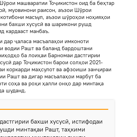
 Шӯрои машваратии Тоҷикистон оид ба беҳтар
рӣ, муовинони раисон, аъзои Шӯрои
 котибони масъул, аъзои шӯроҳои ноҳияҳои
они бахши хусусӣ ва шарикони рушд
ид кардааст манбаъ.
ки дар ҷаласа масъалаҳои имконоти
и водии Рашт ва баланд бардоштани
ниҳодҳо ба лоиҳаи Барномаи дастгирии
сусӣ дар Тоҷикистон барои солҳои 2021-
аи коркарди маҳсулот ва афзоиши занҷираи
ии Рашт ва дигар масъалаҳои марбут ба
ти соҳа ва роҳи ҳалли онҳо дар минтақа
да шуданд.
дастгирии бахши хусусӣ, истифодаи
рушди минтақаи Рашт, таҳкими