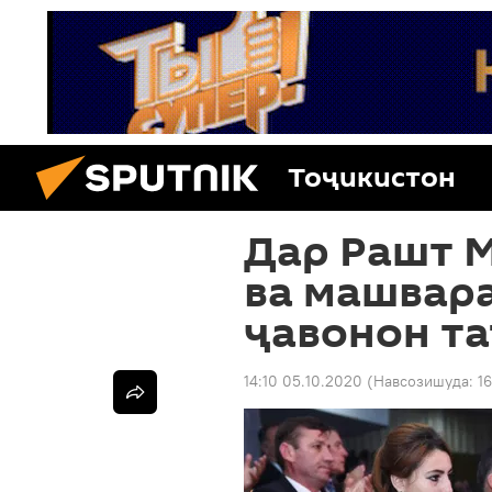
Тоҷикистон
Дар Рашт 
ва машвар
ҷавонон та
14:10 05.10.2020
(Навсозишуда:
1