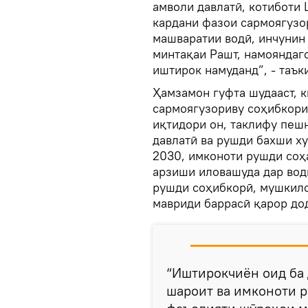
амволи давлатӣ, котиботи
кардани фазои сармоягузо
машваратии водӣ, инчунин
минтақаи Рашт, намояндаг
иштирок намуданд”, - таък
Ҳамзамон гуфта шудааст, 
сармоягузориву соҳибкори
иқтидори он, таклифу пеш
давлатӣ ва рушди бахши ху
2030, имконоти рушди соҳ
арзиши иловашуда дар вод
рушди соҳибкорӣ, мушкило
мавриди баррасӣ қарор до
“Иштирокчиён оид ба 
шароит ва имконоти 