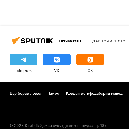
Тоҷикистон
ДАР ТОҶИКИСТОН
Telegram
VK
OK
Дар бораи лоиҳа
Тамос
Қоидаи истифодабарии мавод
© 2026 Sputnik Ҳамаи ҳуқуқҳо ҳимоя шудаанд. 18+