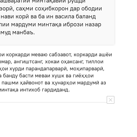
ашваратии минтақавии рушди
зорӣ, саҳми соҳибкорон дар ободии
нави корӣ ва ба ин васила баланд
лии мардуми минтақа ибрози назар
амуд манбаъ.
ои коркарди меваю сабзавот, коркарди ашёи
мар, ангиштсанг, хокаи оҳаксанг, тиллои
ҳои хурди парандапарварӣ, моҳипарварӣ,
а банду басти меваи хушк ва гиёҳҳои
 пашми ҳайвонот ва ҳунарҳои мардумӣ аз
минтақа интихоб гардиданд.