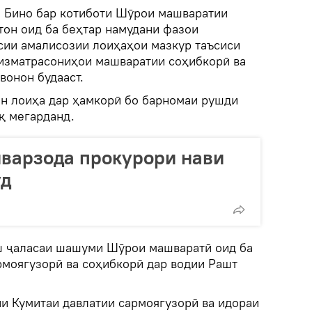
.
Бино бар котиботи Шӯрои машваратии
тон оид ба беҳтар намудани фазои
сии амалисозии лоиҳаҳои мазкур таъсиси
изматрасониҳои машваратии соҳибкорӣ ва
вонон будааст.
ин лоиҳа дар ҳамкорӣ бо барномаи рушди
қ мегарданд.
варзода прокурори нави
уд
ш ҷаласаи шашуми Шӯрои машваратӣ оид ба
рмоягузорӣ ва соҳибкорӣ дар водии Рашт
ни Кумитаи давлатии сармоягузорӣ ва идораи