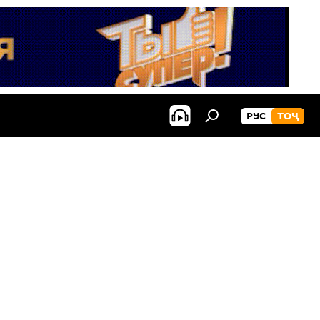
РУС
ТОҶ