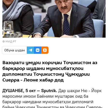
©
МИД РТ
Обуна шудан
Вазорати умури хориҷаи Тоҷикистон аз
барқарор шудани муносибатҳлои
дипломатии Тоҷикистону Ҷумҳурии
Сиерра - Леоне хабар дод
ДУШАНБЕ, 5 окт — Sputnik.
Дар шаҳри Ню - Йорк
маросими имзои Баёнияи муштарак оид ба
барқарор намудани муносибатҳои дипломатӣ
байни Ҷумҳурии Тоҷикистон ва Ҷумҳурии Сиерра-