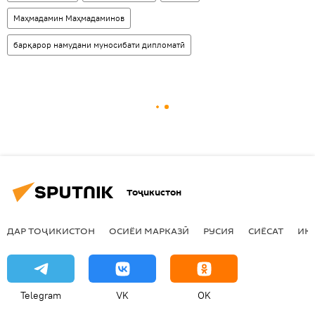
Маҳмадамин Маҳмадаминов
барқарор намудани муносибати дипломатӣ
Тоҷикистон
ДАР ТОҶИКИСТОН
ОСИЁИ МАРКАЗӢ
РУСИЯ
СИЁСАТ
ИҚ
Telegram
VK
OK