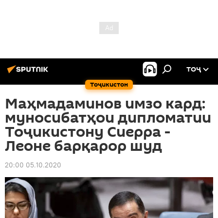
ТОҶ
Тоҷикистон
Маҳмадаминов имзо кард:
муносибатҳои дипломатии
Тоҷикистону Сиерра -
Леоне барқарор шуд
20:00 05.10.2020