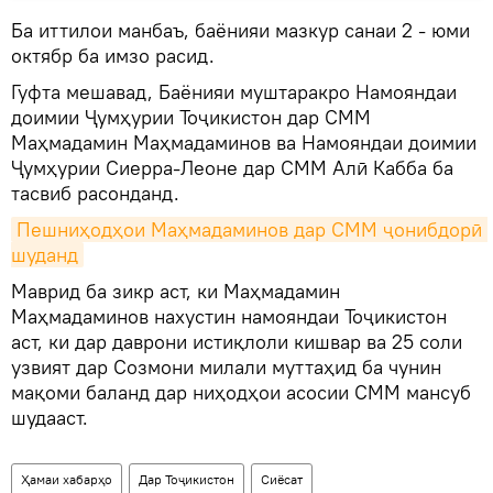
Ба иттилои манбаъ, баёнияи мазкур санаи 2 - юми
октябр ба имзо расид.
Гуфта мешавад, Баёнияи муштаракро Намояндаи
доимии Ҷумҳурии Тоҷикистон дар СММ
Маҳмадамин Маҳмадаминов ва Намояндаи доимии
Ҷумҳурии Сиерра-Леоне дар СММ Алӣ Кабба ба
тасвиб расонданд.
Пешниҳодҳои Маҳмадаминов дар СММ ҷонибдорӣ 
шуданд
Маврид ба зикр аст, ки Маҳмадамин
Маҳмадаминов нахустин намояндаи Тоҷикистон
аст, ки дар даврони истиқлоли кишвар ва 25 соли
узвият дар Созмони милали муттаҳид ба чунин
мақоми баланд дар ниҳодҳои асосии СММ мансуб
шудааст.
Ҳамаи хабарҳо
Дар Тоҷикистон
Сиёсат