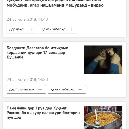
мебуданд, агар нашъаманд мешуданд - видео
24 августи 2019, 14:43
Дар ҷаҳон
Ҳамаи хабарҳо
Қирғизистон
ситораҳо
нашъаманд
мавзуи нашъамандӣ
Боздошти Давлатов бо иттиҳоми
кордзании духтари 17-сола дар
Душанбе
24 августи 2019, 14:30
Дар Тоҷикистон
Ҳамаи хабарҳо
боздошт
парвандаи ҷиноӣ
Душанбе
Панҷ ҷашн дар 1 рӯз дар Хуҷанд:
Раҳмон ба ошхуру палавхури беҳтарин
пул дод