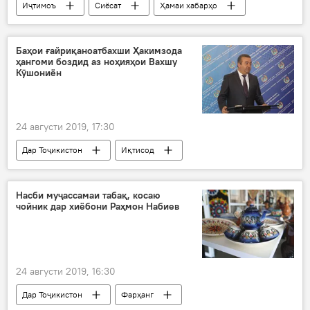
Иҷтимоъ
Сиёсат
Ҳамаи хабарҳо
Дар Тоҷикистон
Эмомалӣ Раҳмон
Баҳои ғайриқаноатбахши Ҳакимзода
ҳангоми боздид аз ноҳияҳои Вахшу
Кӯшониён
24 августи 2019, 17:30
Дар Тоҷикистон
Иқтисод
Насби муҷассамаи табақ, косаю
чойник дар хиёбони Раҳмон Набиев
24 августи 2019, 16:30
Дар Тоҷикистон
Фарҳанг