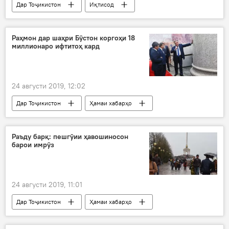
Дар Тоҷикистон
Иқтисод
Раҳмон дар шаҳри Бӯстон коргоҳи 18
миллионаро ифтитоҳ кард
24 августи 2019, 12:02
Дар Тоҷикистон
Ҳамаи хабарҳо
Саноат
Суғд
Эмомалӣ Раҳмон
Раъду барқ: пешгӯии ҳавошиносон
барои имрӯз
24 августи 2019, 11:01
Дар Тоҷикистон
Ҳамаи хабарҳо
Суғд
ВМКБ
пешгӯӣ