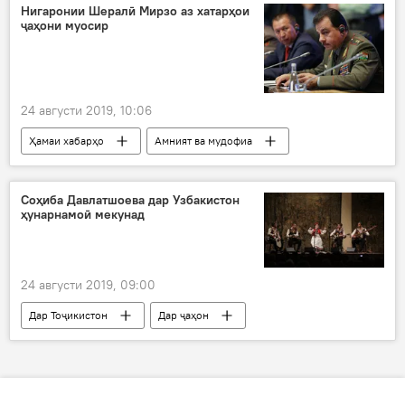
Хатлон
Нигаронии Шералӣ Мирзо аз хатарҳои
ҷаҳони муосир
24 августи 2019, 10:06
Ҳамаи хабарҳо
Амният ва мудофиа
Дар Тоҷикистон
Соҳиба Давлатшоева дар Узбакистон
ҳунарнамоӣ мекунад
24 августи 2019, 09:00
Дар Тоҷикистон
Дар ҷаҳон
Ҳамаи хабарҳо
Фарҳанг
Узбакистон
Ӯзбекистон
ҷашнвора