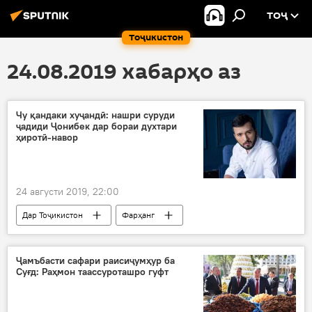
ТОҶ
Тоҷикистон
24.08.2019 хабарҳо аз
Чу қандаки хуҷандӣ: нашри суруди
ҷадиди Ҷонибек дар бораи духтари
ҳиротӣ-навор
24 августи 2019, 22:00
Дар Тоҷикистон
Фарҳанг
Ҷамъбасти сафари раисиҷумҳур ба
Суғд: Раҳмон таассуроташро гуфт