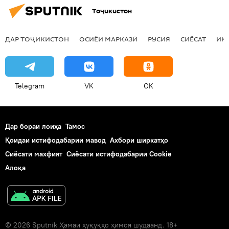
Тоҷикистон
ДАР ТОҶИКИСТОН
ОСИЁИ МАРКАЗӢ
РУСИЯ
СИЁСАТ
ИҚ
Telegram
VK
OK
Дар бораи лоиҳа
Тамос
Қоидаи истифодабарии мавод
Ахбори ширкатҳо
Сиёсати махфият
Сиёсати истифодабарии Cookie
Алоқа
© 2026 Sputnik Ҳамаи ҳуқуқҳо ҳимоя шудаанд. 18+