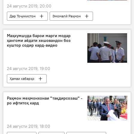
24 августи 2019, 20:00
Дар Тоҷикистон
Эмомалӣ Раҳмон
Маҳкумшуда барои марги модар
ҳангоми аёдати хешовандон боз
куштор содир кард-видео
24 августи 2019, 19:00
Ҳамаи хабарҳо
Рӯйдод, ҷиноят ва ҳолатҳои фавқулода
Раҳмон меҳмонхонаи "тақдирсозаш" -
ро ифтитоҳ кард
24 августи 2019, 18:00