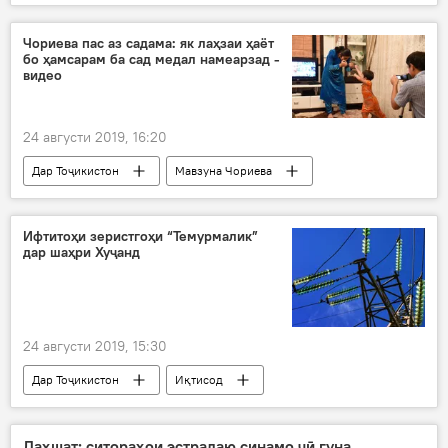
Чориева пас аз садама: як лаҳзаи ҳаёт
бо ҳамсарам ба сад медал намеарзад -
видео
24 августи 2019, 16:20
Дар Тоҷикистон
Мавзуна Чориева
муштзанӣ
Ҳамаи хабарҳо
Навигариҳои варзиши Тоҷикистон
Ифтитоҳи зеристгоҳи “Темурмалик”
дар шаҳри Хуҷанд
Рӯйдод, ҷиноят ва ҳолатҳои фавқулода
24 августи 2019, 15:30
Дар Тоҷикистон
Иқтисод
Даҳшат: ситораҳои эстрадаю синамо чӣ гуна