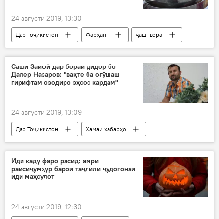
24 августи 2019, 13:30
Дар Тоҷикистон
Фарҳанг
ҷашнвора
Фестивали оши палав
Иди харбуза ва асал
Эмомалӣ Раҳмон
Суғд
Хуҷанд
Саши Заифӣ дар бораи дидор бо
Далер Назаров: "вақте ба оғӯшаш
гирифтам озодиро эҳсос кардам"
24 августи 2019, 13:09
Дар Тоҷикистон
Ҳамаи хабарҳо
Иди каду фаро расид: амри
раисиҷумҳур барои таҷлили ҷудогонаи
иди маҳсулот
24 августи 2019, 12:30