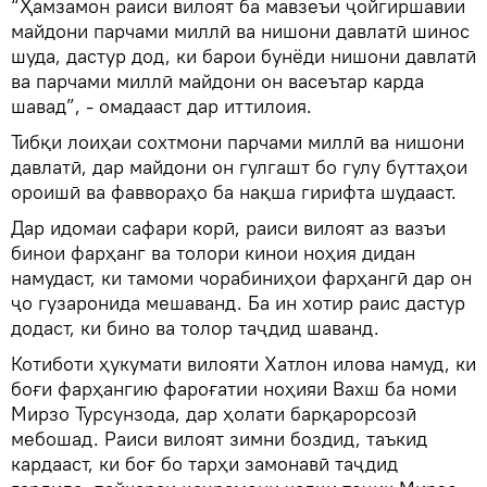
“Ҳамзамон раиси вилоят ба мавзеъи ҷойгиршавии
майдони парчами миллӣ ва нишони давлатӣ шинос
шуда, дастур дод, ки барои бунёди нишони давлатӣ
ва парчами миллӣ майдони он васеътар карда
шавад”, - омадааст дар иттилоия.
Тибқи лоиҳаи сохтмони парчами миллӣ ва нишони
давлатӣ, дар майдони он гулгашт бо гулу буттаҳои
ороишӣ ва фаввораҳо ба нақша гирифта шудааст.
Дар идомаи сафари корӣ, раиси вилоят аз вазъи
бинои фарҳанг ва толори кинои ноҳия дидан
намудаст, ки тамоми чорабиниҳои фарҳангӣ дар он
ҷо гузаронида мешаванд. Ба ин хотир раис дастур
додаст, ки бино ва толор таҷдид шаванд.
Котиботи ҳукумати вилояти Хатлон илова намуд, ки
боғи фарҳангию фароғатии ноҳияи Вахш ба номи
Мирзо Турсунзода, дар ҳолати барқарорсозӣ
мебошад. Раиси вилоят зимни боздид, таъкид
кардааст, ки боғ бо тарҳи замонавӣ таҷдид