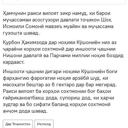
Ҳамчунин раиси вилоят зикр намуд, ки барои
муҷассамаи асосгузори давлати тоҷикон Шоҳ
Исмоили Сомонӣ мавзеъ муайян ва муҷассама
гузошта шавад.
Қурбон Ҳакимзода дар ноҳияи Кӯшониён низ аз
ҷараёни корҳои сохтмонӣ дар иншооти ҷашнии
Нишони давлатӣ ва Парчами миллии ноҳия боздид
кардааст.
Иншооти ҷашнии дигари ноҳияи Кӯшониён боғи
фарҳангию фароғатии ноҳия арзёбӣ шуд, ки
масоҳати бештар аз 6 гектаро дар бар мегирад.
Раиси вилоят ба корҳои сохтмонии боғ баҳои
ғайриқаноатбахш дода, супориш дод, ки ҳарчи
зудтар ва бо сифати баланд корҳои сохтмонӣ
анҷом дода шавад.
Дар Тоҷикистон
Иқтисод