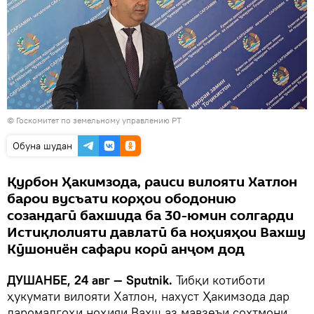
©
Госкомитет по земельному управлению РТ
Обуна шудан
Қурбон Ҳакимзода, раиси вилояти Хатлон
барои вусъати корҳои ободонию
созандагӣ бахшида ба 30-юмин солгарди
Истиқлолияти давлатӣ ба ноҳияҳои Вахшу
Кӯшониён сафари корӣ анҷом дод
ДУШАНБЕ, 24 авг — Sputnik.
Тибқи котиботи
ҳукумати вилояти Хатлон, нахуст Ҳакимзода дар
даромадгоҳи ноҳияи Вахш аз мавзеъи сохтмони