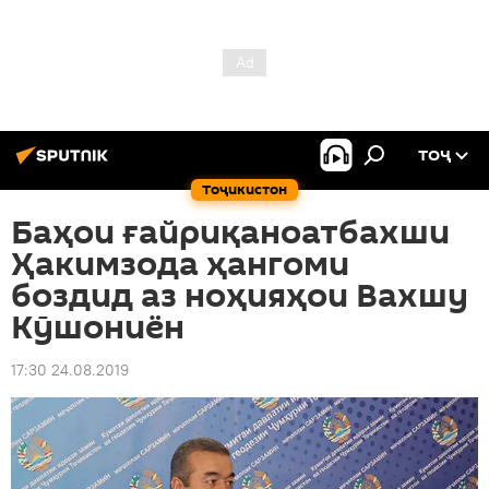
ТОҶ
Тоҷикистон
Баҳои ғайриқаноатбахши
Ҳакимзода ҳангоми
боздид аз ноҳияҳои Вахшу
Кӯшониён
17:30 24.08.2019