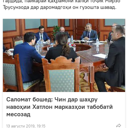
гардида, пайкараи қаҳрамони халқи тоҷик Мирзо
Трусунзода дар даромадгоҳи он гузошта шавад.
Саломат бошед: Чин дар шаҳру
навоҳии Хатлон марказҳои табобатӣ
месозад
13 августи 2019, 19:15