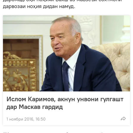
дарвозаи ноҳия дидан намуд.
Ислом Каримов, акнун унвони гулгашт
дар Маскав гардид
1 ноябри 2016, 16:50