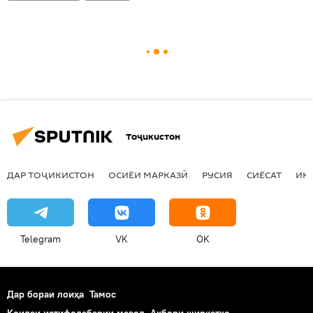
Тоҷикистон
ДАР ТОҶИКИСТОН
ОСИЁИ МАРКАЗӢ
РУСИЯ
СИЁСАТ
ИҚ
Telegram
VK
OK
Дар бораи лоиҳа
Тамос