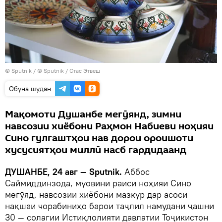
©
Sputnik
/ © Sputnik / Стас Этвеш
Обуна шудан
Мақомоти Душанбе мегӯянд, зимни
навсозии хиёбони Раҳмон Набиеви ноҳияи
Сино гулгаштҳои нав дорои ороишоти
хусусиятҳои миллӣ насб гардидаанд
ДУШАНБЕ, 24 авг — Sputnik.
Аббос
Саймиддинзода, муовини раиси ноҳияи Сино
мегӯяд, навсозии хиёбони мазкур дар асоси
нақшаи чорабиниҳо барои таҷлил намудани ҷашни
30 — солагии Истиқлолияти давлатии Тоҷикистон