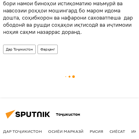
бори намои биноҳои истиқоматию маъмурӣ ва
навсозии роҳҳои мошингард бо маром идома
дошта, соҳибкорон ва нафарони саховатпеша дар
ободонӣ ва рушди соҳаҳои иқтисодӣ ва иҷтимоии
ноҳия саҳми назаррас доранд.
Дар Тоҷикистон
Фарҳанг
Тоҷикистон
ДАР ТОҶИКИСТОН
ОСИЁИ МАРКАЗӢ
РУСИЯ
СИЁСАТ
ИҚ