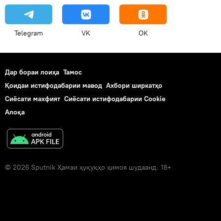
Telegram
VK
OK
Дар бораи лоиҳа
Тамос
Қоидаи истифодабарии мавод
Ахбори ширкатҳо
Сиёсати махфият
Сиёсати истифодабарии Cookie
Алоқа
© 2026 Sputnik Ҳамаи ҳуқуқҳо ҳимоя шудаанд. 18+