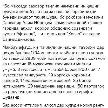
“Бо мақсади сазовор таҷлил намудани ин ҷашни
бузурги миллӣ дар ноҳия нақшаи чорабиниҳои
бунёди иншоот таҳия шуда, бо роҳбарии муовини
Сарвазир Азим Иброҳим комиссияи корӣ ташкил
гардида, алҳол корҳои ободонию созандагӣ
вусъат ёфтаанд”, - иттилоъ дод “Ховар” аз қавли
Саймиддинзода.
Манбаъ афзуд, ки таҷлили ин ҷашни таърихӣ дар
ноҳия бунёди 1704 иншооти таъйиноташон гуногун
бо таъсиси 2809 ҷойи нави корӣ, аз ҷумла сохтмон
ва навсозии 18 муассисаи таҳсилоти миёнаи
умумӣ, 8 муассисаи томактабӣ барои 1260 ҷой, 7
муассисаи тандурустӣ, 19 коргоҳу корхонаи
саноатӣ, 17 маркази хизматрасонӣ, 35 бинои
истиқоматӣ, 23 майдончаи варзишӣ, 150 партовгоҳ
ва роҳу пулҳои мошингард ба нақша гирифта
шудаанд.
Бар асоси иттилоия, алҳол дар ҳудуди ноҳия рангу