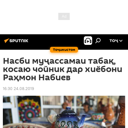
ТОҶ
Тоҷикистон
Насби муҷассамаи табақ,
косаю чойник дар хиёбони
Раҳмон Набиев
16:30 24.08.2019