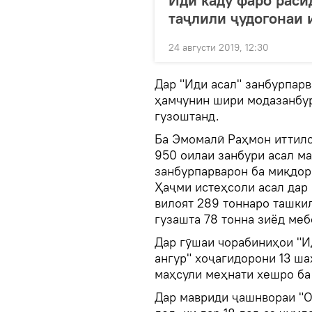
Иди каду фаро раси
таҷлили ҷудогонаи 
24 августи 2019, 12:30
Дар "Иди асал" занбурпарв
ҳамчунин шири модазанбур,
гузоштанд.
Ба Эмомалӣ Раҳмон иттило
950 оилаи занбури асал ма
занбурпарварон ба миқдори
Ҳаҷми истеҳсоли асал дар
вилоят 289 тоннаро ташкил
гузашта 78 тонна зиёд ме
Дар гӯшаи чорабиниҳои "Ид
ангур" хоҷагидорони 13 ша
маҳсули меҳнати хешро ба
Дар мавриди ҷашнвораи "О