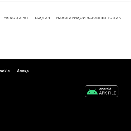
МУҲОҶИРАТ
ТАҲЛИЛ
НАВИГАРИҲОИ ВАРЗИШИ ТОҶИКИСТ
ookie
Алоқа