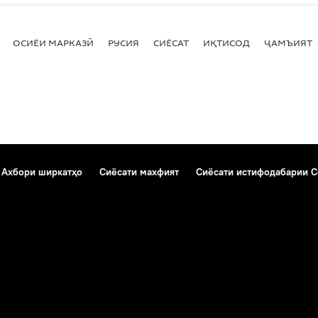
ОСИЁИ МАРКАЗӢ
РУСИЯ
СИЁСАТ
ИҚТИСОД
ҶАМЪИЯТ
Ахбори ширкатҳо
Сиёсати махфият
Сиёсати истифодабарии C