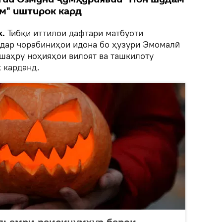
м" иштирок кард
k.
Тибқи иттилои дафтари матбуоти
 дар чорабиниҳои идона бо ҳузури Эмомалӣ
 шаҳру ноҳияҳои вилоят ва ташкилоту
 карданд.