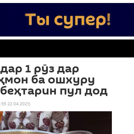
дар 1 рӯз дар
аҳмон ба ошхуру
беҳтарин пул дод
6:55 22.04.2021
)