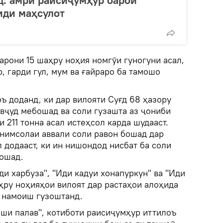
д: амри раисиҷумҳур барои
иди маҳсулот
арони 15 шаҳру ноҳия номгӯи гуногуни асал,
 гарди гул, мум ва ғайраро ба тамошо
ъ доданд, ки дар вилояти Суғд 68 ҳазору
вҷуд мебошад ва соли гузашта аз ҷониби
 211 тонна асал истеҳсол карда шудааст.
 нимсолаи аввали соли равон бошад дар
 додааст, ки ин нишондод нисбат ба соли
бошад.
и харбуза", "Иди кадуи хонапуркун" ва "Иди
ҳру ноҳияҳои вилоят дар растаҳои алоҳида
 намоиш гузоштанд.
ши палав", котиботи раисиҷумҳур иттилоъ