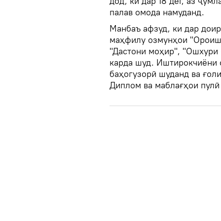
дод, ки дар 18 дег, аз ҷум
палав омода намуданд.
Манбаъ афзуд, ки дар дои
маҳфилу озмунҳои "Ороиши
"Дастони моҳир", "Ошхури 
карда шуд. Иштирокчиёни 
баҳогузорӣ шуданд ва ғол
Диплом ва маблағҳои пулӣ