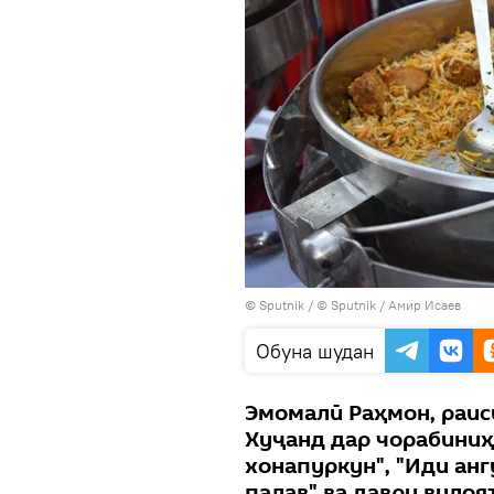
© Sputnik / © Sputnik / Амир Исаев
Обуна шудан
Эмомалӣ Раҳмон, раис
Хуҷанд дар чорабиниҳ
хонапуркун", "Иди анг
палав" ва даври вило