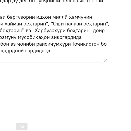
ла дар ду дег бо ғунҷоиши беш аз як тоннаӣ
раи баргузории идҳои миллӣ ҳамчунин
 хаймаи беҳтарин", "Оши палави беҳтарин",
беҳтарин" ва "Харбузахури беҳтарин" доир
озмуну мусобиқаҳои зикргардида
ибон аз ҷониби раисиҷумҳури Тоҷикистон бо
 қадрдонӣ гардиданд.