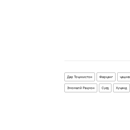
Дар Тоҷикистон
Фарҳанг
ҷашнв
Эмомалӣ Раҳмон
Суғд
Хуҷанд