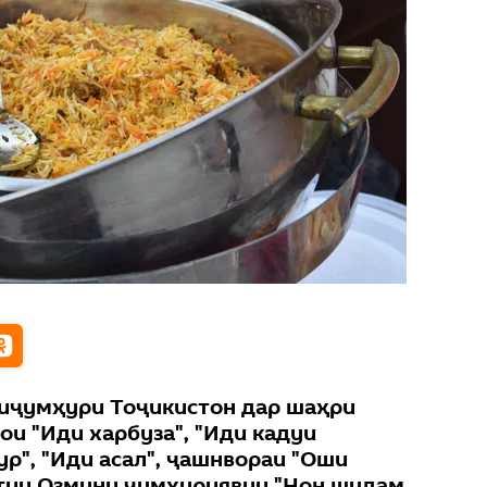
иҷумҳури Тоҷикистон дар шаҳри
ои "Иди харбуза", "Иди кадуи
ур", "Иди асал", ҷашнвораи "Оши
ятии Озмуни ҷумҳуриявии "Нон шудам