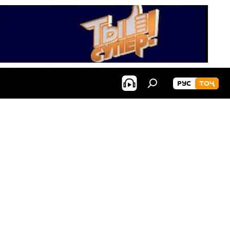
РУС
ТОҶ