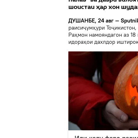
шоистаи ҳар хон шуда
ДУШАНБЕ, 24 авг — Sputni
раисиҷумҳури Тоҷикистон,
Раҳмон намояндагон аз 18
идораҳои дахлдор иштирок