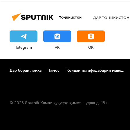
Тоҷикистон
ДАР ТОҶИКИСТОН
Telegram
VK
OK
Дар бораи лоиҳа
Тамос
Қоидаи истифодабарии мавод
© 2026 Sputnik Ҳамаи ҳуқуқҳо ҳимоя шудаанд. 18+