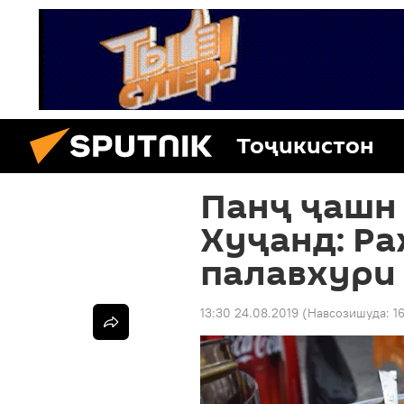
Тоҷикистон
Панҷ ҷашн 
Хуҷанд: Р
палавхури 
13:30 24.08.2019
(Навсозишуда:
1