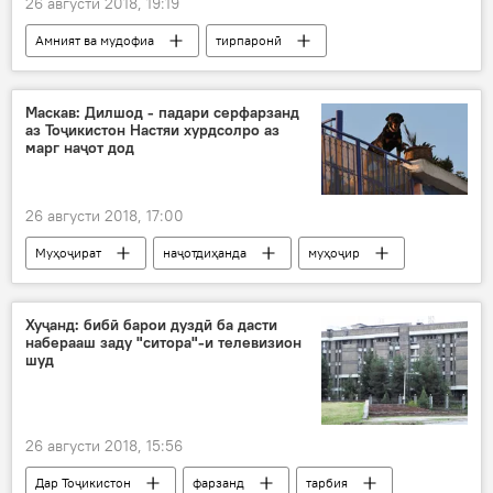
26 августи 2018, 19:19
Амният ва мудофиа
тирпаронӣ
ҷангалбонҳо
Дар Тоҷикистон
даргузашт
Маскав: Дилшод - падари серфарзанд
аз Тоҷикистон Настяи хурдсолро аз
марг наҷот дод
26 августи 2018, 17:00
Муҳоҷират
наҷотдиҳанда
муҳоҷир
духтарча
саг
Дар Тоҷикистон
Хуҷанд: бибӣ барои дуздӣ ба дасти
наберааш заду "ситора"-и телевизион
шуд
26 августи 2018, 15:56
Дар Тоҷикистон
фарзанд
тарбия