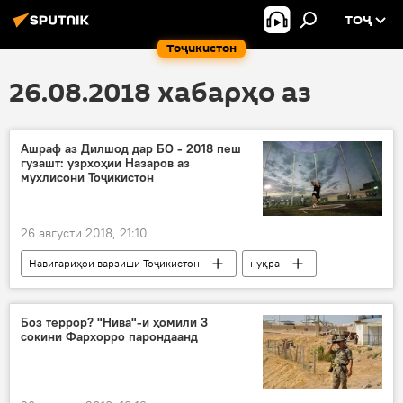
ТОҶ
Тоҷикистон
26.08.2018 хабарҳо аз
Ашраф аз Дилшод дар БО - 2018 пеш
гузашт: узрхоҳии Назаров аз
мухлисони Тоҷикистон
26 августи 2018, 21:10
Навигариҳои варзиши Тоҷикистон
нуқра
гурзандоз
Назаров
ҷои дуюм
Дар Тоҷикистон
Боз террор? "Нива"-и ҳомили 3
сокини Фархорро парондаанд