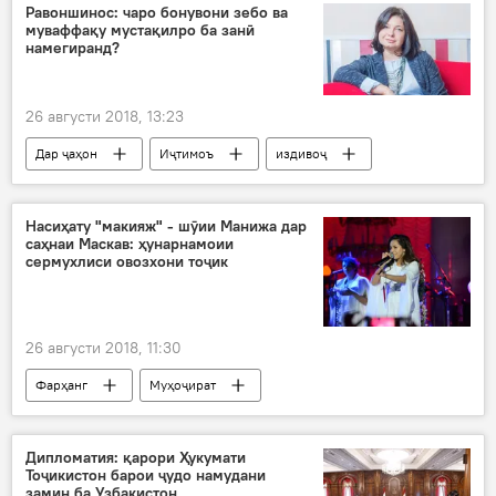
Маккейн
Равоншинос: чаро бонувони зебо ва
муваффақу мустақилро ба занӣ
намегиранд?
26 августи 2018, 13:23
Дар ҷаҳон
Иҷтимоъ
издивоҷ
бешавҳар
зан
Насиҳату "макияж" - шӯии Манижа дар
саҳнаи Маскав: ҳунарнамоии
сермухлиси овозхони тоҷик
26 августи 2018, 11:30
Фарҳанг
Муҳоҷират
Дипломатия: қарори Ҳукумати
Тоҷикистон барои ҷудо намудани
замин ба Узбакистон