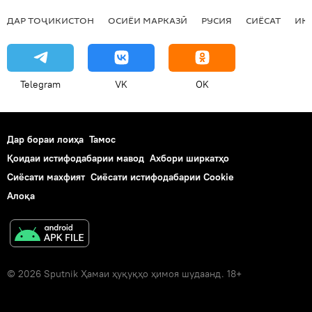
ДАР ТОҶИКИСТОН
ОСИЁИ МАРКАЗӢ
РУСИЯ
СИЁСАТ
ИҚ
Telegram
VK
OK
Дар бораи лоиҳа
Тамос
Қоидаи истифодабарии мавод
Ахбори ширкатҳо
Сиёсати махфият
Сиёсати истифодабарии Cookie
Алоқа
© 2026 Sputnik Ҳамаи ҳуқуқҳо ҳимоя шудаанд. 18+