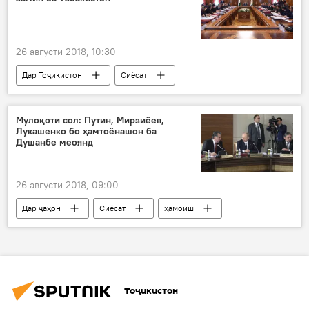
26 августи 2018, 10:30
Дар Тоҷикистон
Сиёсат
Тоҷикистон-Узбакистон
дипломатия
замин
намояндагӣ
қарори ҳукумат
Мулоқоти сол: Путин, Мирзиёев,
Лукашенко бо ҳамтоёнашон ба
Душанбе меоянд
26 августи 2018, 09:00
Дар ҷаҳон
Сиёсат
ҳамоиш
раисҷумҳурон
ИДМ
Дар Тоҷикистон
Душанбе
мулоқот
Тоҷикистон