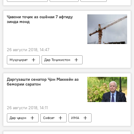
бибӣ
зӯроварӣ
Ҷавони тоҷик аз ошёнаи 7 афтиду
зинда монд
26 августи 2018, 14:47
Муҳоҷират
Дар Тоҷикистон
сарозер шудан
зинда
ошёна
муҳоҷир
Дар Русия
Даргузашти сенатор Ҷон Маккейн аз
бемории саратон
26 августи 2018, 14:11
Дар ҷаҳон
Сиёсат
ИМА
сенатор
саратон
даргузашт