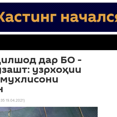
илшод дар БО -
узашт: узрхоҳии
 мухлисони
н
:35 19.04.2021
)