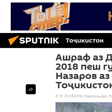
Тоҷикистон
Ашраф аз Д
2018 пеш г
Назаров аз
Тоҷикисто
21:10 26.08.2018
(Навсозишуда:
16