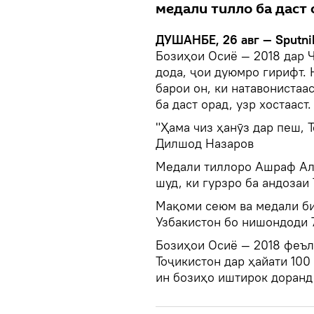
медали тилло ба даст 
ДУШАНБЕ, 26 авг — Sputni
Бозиҳои Осиё — 2018 дар Ҷ
дода, ҷои дуюмро гирифт. 
барои он, ки натавонистаа
ба даст орад, узр хостааст
"Ҳама чиз ҳанӯз дар пеш, 
Дилшод Назаров
Медали тиллоро Ашраф Алс
шуд, ки гурзро ба андозаи
Мақоми сеюм ва медали би
Узбакистон бо нишондоди 7
Бозиҳои Осиё — 2018 феъл
Тоҷикистон дар ҳайати 100
ин бозиҳо иштирок доранд