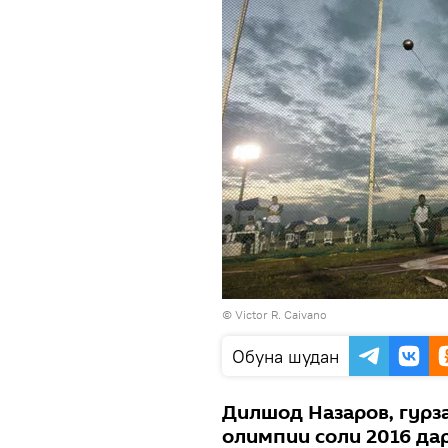
© Victor R. Caivano
Обуна шудан
Дилшод Назаров, гурз
олимпии соли 2016 дар