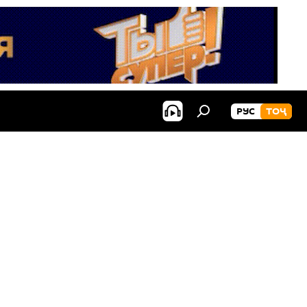
РУС
ТОҶ