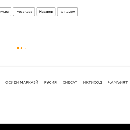
нуқра
гурзандоз
Назаров
ҷои дуюм
ОСИЁИ МАРКАЗӢ
РУСИЯ
СИЁСАТ
ИҚТИСОД
ҶАМЪИЯТ