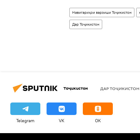
Навигариҳои варзиши Тоҷикистон
Дар Тоҷикистон
Тоҷикистон
ДАР ТОҶИКИСТОН
Telegram
VK
OK