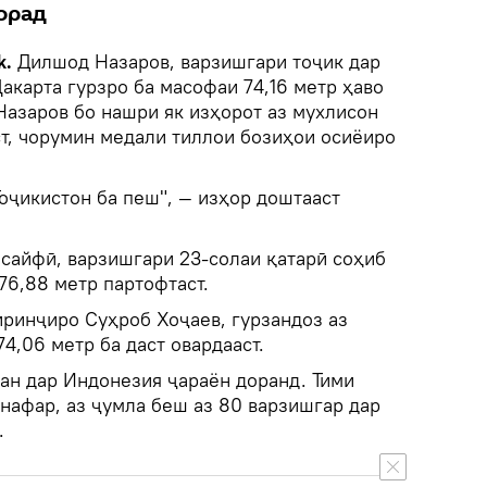
орад
k.
Дилшод Назаров, варзишгари тоҷик дар
акарта гурзро ба масофаи 74,16 метр ҳаво
Назаров бо нашри як изҳорот аз мухлисон
ст, чорумин медали тиллои бозиҳои осиёиро
.
Тоҷикистон ба пеш", — изҳор доштааст
айфӣ, варзишгари 23-солаи қатарӣ соҳиб
 76,88 метр партофтаст.
ринҷиро Суҳроб Хоҷаев, гурзандоз аз
4,06 метр ба даст овардааст.
ан дар Индонезия ҷараён доранд. Тими
 нафар, аз ҷумла беш аз 80 варзишгар дар
.