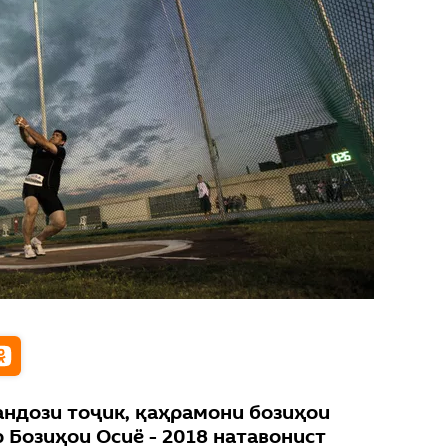
андози тоҷик, қаҳрамони бозиҳои
 Бозиҳои Осиё - 2018 натавонист