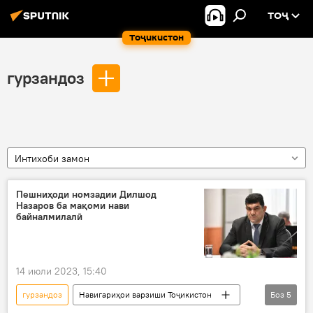
ТОҶ
Тоҷикистон
гурзандоз
Интихоби замон
Пешниҳоди номзадии Дилшод
Назаров ба мақоми нави
байналмилалӣ
14 июли 2023, 15:40
гурзандоз
Навигариҳои варзиши Тоҷикистон
Боз
5