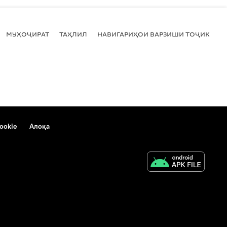
МУҲОҶИРАТ
ТАҲЛИЛ
НАВИГАРИҲОИ ВАРЗИШИ ТОҶИКИСТ
ookie
Алоқа