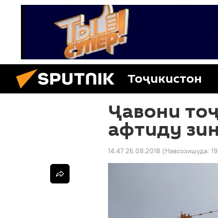
Тоҷикистон
Ҷавони тоҷ
афтиду зи
14:47 26.08.2018
(Навсозишуда:
19