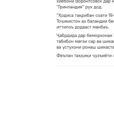
хиёбони Воронтсовск дар 
"Гринландия" рух дод.
"Ҳодиса тақрибан соати 19
Тоҷикистон аз баландии бе
иттилоъ додааст манбаъ.
Ҷабрдида дар беморхонаи Т
табибон мағзи сар ва шика
ва устухони ронаш шикаст
Феълан таҳқиқи ҷузъиёти 