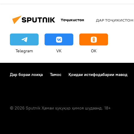
Тоҷикистон
ДАР ТОҶИКИСТОН
Telegram
VK
OK
Дар бораи лоиҳа
Тамос
Қоидаи истифодабарии мавод
© 2026 Sputnik Ҳамаи ҳуқуқҳо ҳимоя шудаанд. 18+