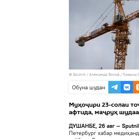
©
Sputnik
/ Александр Вильф
/
Гузариш 
Обуна шудан
Муҳоҷири 23-солаи тоҷ
афтида, маҷруҳ шудаа
ДУШАНБЕ, 26 авг — Sputni
Петербург хабар медиҳанд