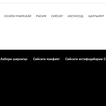
ОСИЁИ МАРКАЗӢ
РУСИЯ
СИЁСАТ
ИҚТИСОД
ҶАМЪИЯТ
Ахбори ширкатҳо
Сиёсати махфият
Сиёсати истифодабарии C