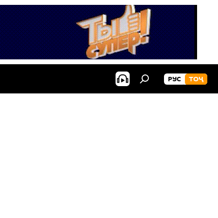
РУС
ТОҶ