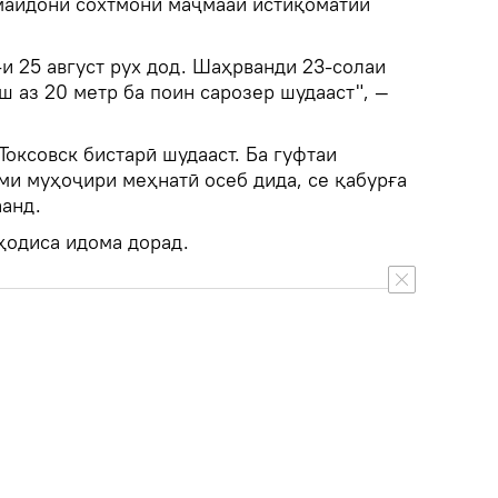
майдони сохтмони маҷмааи истиқоматии
-и 25 август рух дод. Шаҳрванди 23-солаи
ш аз 20 метр ба поин сарозер шудааст", —
оксовск бистарӣ шудааст. Ба гуфтаи
ми муҳоҷири меҳнатӣ осеб дида, се қабурға
аанд.
ҳодиса идома дорад.