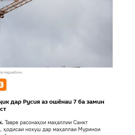
ба медиабонк
ик дар Русия аз ошёнаи 7 ба замин
ст
k.
Тавре расонаҳои маҳаллии Санкт
, ҳодисаи нохуш дар маҳаллаи Муринои