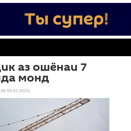
ик аз ошёнаи 7
нда монд
:48 08.02.2023
)