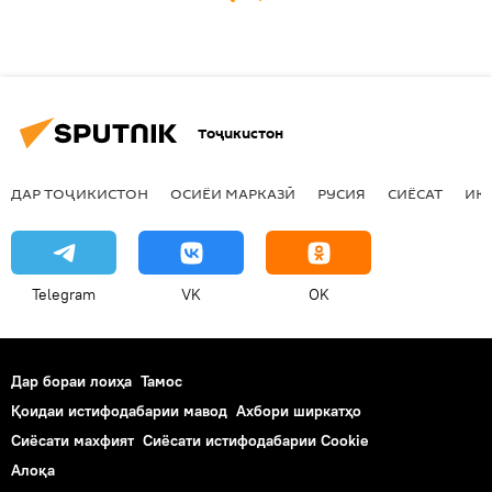
Тоҷикистон
ДАР ТОҶИКИСТОН
ОСИЁИ МАРКАЗӢ
РУСИЯ
СИЁСАТ
ИҚ
Telegram
VK
OK
Дар бораи лоиҳа
Тамос
Қоидаи истифодабарии мавод
Ахбори ширкатҳо
Сиёсати махфият
Сиёсати истифодабарии Cookie
Алоқа