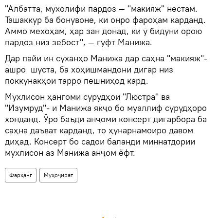
"Албатта, мухолифи пардоз — "макияж" нестам.
Ташаккур ба бонувоне, ки онро фароҳам карданд.
Аммо мехоҳам, ҳар зан донад, ки ӯ бидуни орою
пардоз низ зебост", — гуфт Манижа.
Дар пайи ин суханҳо Манижа дар саҳна "макияж"-
ашро шуста, ба хоҳишмандони дигар низ
поккунакҳои тарро пешниҳод кард.
Мухлисон ҳангоми сурудҳои "Люстра" ва
"Изумруд"- и Манижа якҷо бо муаллиф сурудҳоро
хонданд. Ӯро баъди анҷоми консерт дигарбора ба
саҳна даъват карданд, то ҳунарнамоиро давом
диҳад. Консерт бо садои баланди миннатдории
мухлисон аз Манижа анҷом ёфт.
Фарҳанг
Муҳоҷират