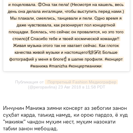
и поцеловала. 😍Она так пела! (Несмотря на кашель, весь 
день она делала ингаляции, чтобы выступить перед нами.) 
Мы плакали, смеялись, танцевали и пели. Одно время я 
даже чувствовала, как резонирует пол концертной 
площадки. Боялась, что сейчас он провалится, но это того 
стоило)💃 Спасибо тебе и твоей космической команде!! 
Живая музыка-этого так не хватает сейчас. Как глоток 
качества живой музыки и настоящего!🙌😘🚀 Больше 
фотографий у меня в блоге☝️ в шапке профиля. #концерт 
#манижа #manizha #концертманижи
Публикация от
 Портретный Fashion Медиографер
(@peropavlina) 23 Авг 2018 в 11:58 PDT
Инчунин Манижа зимни консерт аз зебогии занон
суҳбат карда, таъкид намуд, ки орою пардоз, ё худ
"макияж" чандон муҳим нест, муҳим назокати
табии занон мебошад.