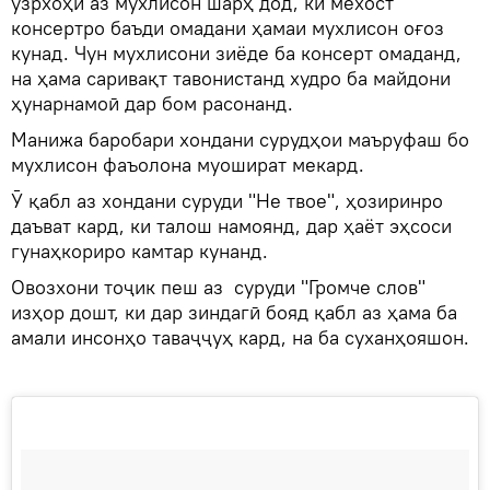
узрхоҳӣ аз мухлисон шарҳ дод, ки мехост
консертро баъди омадани ҳамаи мухлисон оғоз
кунад. Чун мухлисони зиёде ба консерт омаданд,
на ҳама саривақт тавонистанд худро ба майдони
ҳунарнамоӣ дар бом расонанд.
Манижа баробари хондани сурудҳои маъруфаш бо
мухлисон фаъолона муошират мекард.
Ӯ қабл аз хондани суруди "Не твое", ҳозиринро
даъват кард, ки талош намоянд, дар ҳаёт эҳсоси
гунаҳкориро камтар кунанд.
Овозхони тоҷик пеш аз суруди "Громче слов"
изҳор дошт, ки дар зиндагӣ бояд қабл аз ҳама ба
амали инсонҳо таваҷҷуҳ кард, на ба суханҳояшон.