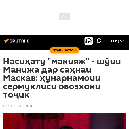
ТОҶ
Тоҷикистон
Насиҳату "макияж" - шӯии
Манижа дар саҳнаи
Маскав: ҳунарнамоии
сермухлиси овозхони
тоҷик
11:30 26.08.2018