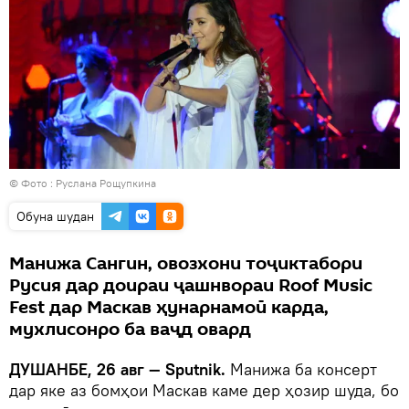
© Фото : Руслана Рощупкина
Обуна шудан
Манижа Сангин, овозхони тоҷиктабори
Русия дар доираи ҷашнвораи Roof Music
Fest дар Маскав ҳунарнамоӣ карда,
мухлисонро ба ваҷд овард
ДУШАНБЕ, 26 авг — Sputnik.
Манижа ба консерт
дар яке аз бомҳои Маскав каме дер ҳозир шуда, бо