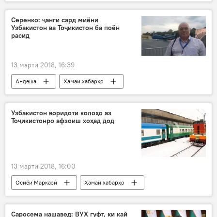
Ӯзбекистон
Эмомалӣ Раҳмон
Шавкат Мирзиёев
дӯстӣ
Серенко: ҷанги сард миёни
Узбакистон ва Тоҷикистон ба поён
Дар Тоҷикистон
расид
13 марти 2018, 16:39
Андеша
Ҳамаи хабарҳо
Узбаикстон
Андрей Серенко
ҷанги сард
Дар Тоҷикистон
Узбакистон воридоти колоҳо аз
Тоҷикистонро афзоиш хоҳад дод
13 марти 2018, 16:00
Осиёи Марказӣ
Ҳамаи хабарҳо
Ӯзбекистон
коло
Дар Тоҷикистон
Кумитаи сармоягузорӣ
Саросема нашавед: ВУХ гуфт, ки кай