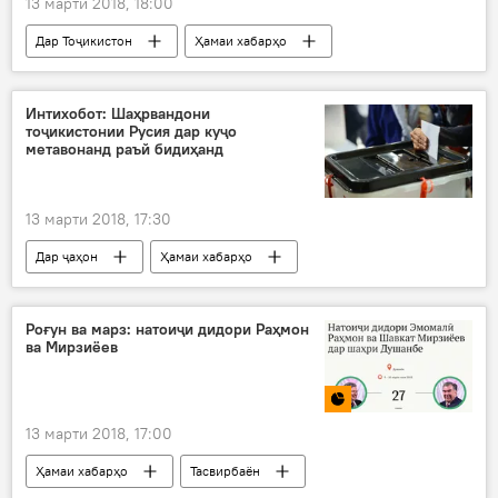
13 марти 2018, 18:00
Дар Тоҷикистон
Ҳамаи хабарҳо
Эмомалӣ Раҳмон
Додситонӣ
гурӯҳи терористӣ
Интихобот: Шаҳрвандони
тоҷикистонии Русия дар куҷо
метавонанд раъй бидиҳанд
13 марти 2018, 17:30
Дар ҷаҳон
Ҳамаи хабарҳо
Маркази илму фарҳанги Русия
интихобот
Дар Русия
Дар Тоҷикистон
Роғун ва марз: натоиҷи дидори Раҳмон
ва Мирзиёев
13 марти 2018, 17:00
Ҳамаи хабарҳо
Тасвирбаён