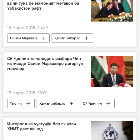
ва чӣ гуна бе мамоният метавон ба
Узбакистон рафт
13 марти 2018, 15:32
Осиёи Марказӣ
Ҳамаи хабарҳо
Ӯзбекистон
созишнома
сарҳад
шиноснома
Дар Тоҷикистон
Сӣ Ҷинпин то ҷовидон: раҳбари Чин
иқтисоди Осиёи Марказиро дигаргун
мекунад
13 марти 2018, 15:01
Таҳлил
Ҳамаи хабарҳо
Сӣ Ҷинпин
раисҷумҳур
парлумон
раёсати якумра
Дар ҷаҳон
Интерпол аз ҷустуҷӯи боз як узви
ҲНИТ даст кашид
Дар Тоҷикистон