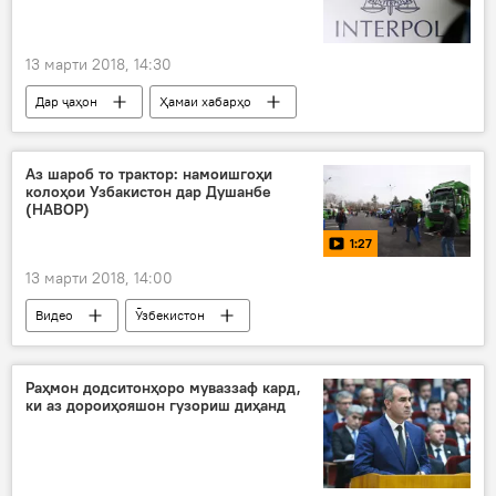
13 марти 2018, 14:30
Дар ҷаҳон
Ҳамаи хабарҳо
Интерпол
ҲНИТ
пайгард
Дар Тоҷикистон
Аз шароб то трактор: намоишгоҳи
колоҳои Узбакистон дар Душанбе
(НАВОР)
1:27
13 марти 2018, 14:00
Видео
Ӯзбекистон
Эмомалӣ Раҳмон
Шавкат Мирзиёев
намоишгоҳ
Дар Тоҷикистон
Раҳмон додситонҳоро муваззаф кард,
ки аз дороиҳояшон гузориш диҳанд