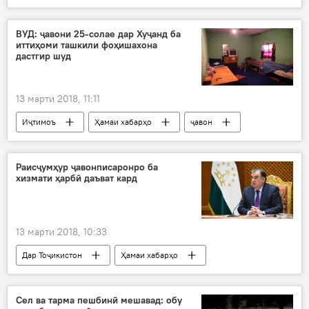
куштор
ВУД: ҷавони 25-солае дар Хуҷанд ба
иттиҳоми ташкили фоҳишахона
дастгир шуд
13 марти 2018, 11:11
Иҷтимоъ
Ҳамаи хабарҳо
ҷавон
фоҳишахона
Дар Тоҷикистон
ВУД
Раисҷумҳур ҷавонписаронро ба
хизмати ҳарбӣ даъват кард
13 марти 2018, 10:33
Дар Тоҷикистон
Ҳамаи хабарҳо
Эмомалӣ Раҳмон
Қувваҳои масаллаҳ
хидмати ҳарбӣ
Сел ва тарма пешбинӣ мешавад: обу