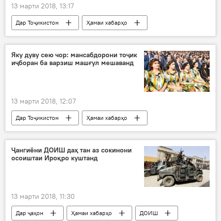
13 марти 2018, 13:17
Дар Тоҷикистон
Ҳамаи хабарҳо
Эмомалӣ Раҳмон
Додситонӣ
Яку дуву сею чор: мансабдорони тоҷик
иҷборан ба варзиш машғул мешаванд
13 марти 2018, 12:07
Дар Тоҷикистон
Ҳамаи хабарҳо
мансабдорон
Навигариҳои варзиши Тоҷикистон
Ҷангиёни ДОИШ даҳ тан аз сокинони
осоиштаи Ироқро куштанд
13 марти 2018, 11:30
Дар ҷаҳон
Ҳамаи хабарҳо
ДОИШ