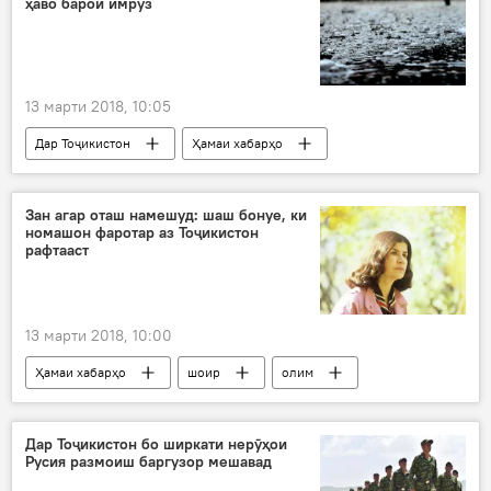
ҳаво барои имрӯз
13 марти 2018, 10:05
Дар Тоҷикистон
Ҳамаи хабарҳо
Ожонси ҳавошиносӣ
борон
тарма
сел
Зан агар оташ намешуд: шаш бонуе, ки
номашон фаротар аз Тоҷикистон
рафтааст
13 марти 2018, 10:00
Ҳамаи хабарҳо
шоир
олим
ҷомеа
зан
Дар Тоҷикистон
Дар Тоҷикистон бо ширкати нерӯҳои
Русия размоиш баргузор мешавад