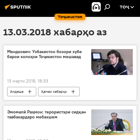
ТОҶ
Тоҷикистон
13.03.2018 хабарҳо аз
Мендкович: Узбакистон бозори хубе
барои колоҳои Тоҷикистон мешавад
13 марти 2018, 18:33
Андеша
Ҳамаи хабарҳо
Узбаикстон
Никита Мендкович
ҳамкорӣ
созишнома
Эмомалӣ Раҳмон: терористҳои сидқан
тавбакардаро мебахшем
Дар Тоҷикистон