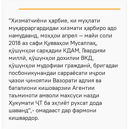
"Хизматчиёни ҳарбие, ки муҳлати
муқарраргардидаи хизмати ҳарбиро адо
намудаанд, моҳҳои апрел — майи соли
2018 аз сафи Қувваҳои Мусаллаҳ,
қӯшунҳои сарҳадии КДАМ, Гвардияи
миллӣ, қӯшунҳои дохилии ВКД,
қӯшунҳои мудофиаи гражданӣ, бригадаи
посбоникунандаи сарраёсати иҷрои
ҷазои ҷиноятии Вазорати адлия ва
баталиони кишоварзии Агентии
таъминоти амволи махсуси назди
Ҳукумати ҶТ ба эҳтиёт рухсат дода
шаванд",- омадааст дар фармони
кишвардор.