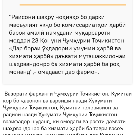
"Раисони шаҳру ноҳияҳо бо дарки
масъулият якҷо бо комиссариатҳои ҳарбӣ
барои амалӣ намудани муқаррароти
моддаи 23 Қонуни Ҷумҳурии Тоҷикистон
«Дар бораи ӯҳдадории умумии ҳарбӣ ва
хизмати ҳарбӣ» даъвати муташаккилонаи
шаҳрвандонро ба хизмати ҳарбӣ ба роҳ
монанд",- омадааст дар фармон.
Вазорати фарҳанги Ҷумҳурии Тоҷикистон, Кумитаи
кор бо ҷавонон ва варзиши назди Ҳукумати
Ҷумҳурии Тоҷикистон, Кумитаи телевизион ва
радиои назди Ҳукумати Ҷумҳурии Тоҷикистон
вазифадор шуданд, ки омодагӣ ва рафти даъвати
шаҳрвандонро ба хизмати ҳарбӣ ба таври васеъ