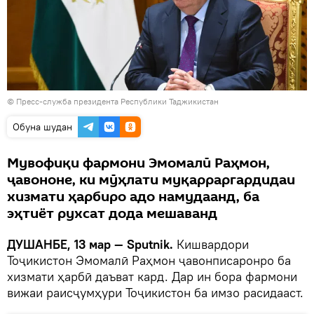
©
Пресс-служба президента Республики Таджикистан
Обуна шудан
Мувофиқи фармони Эмомалӣ Раҳмон,
ҷавононе, ки мӯҳлати муқарраргардидаи
хизмати ҳарбиро адо намудаанд, ба
эҳтиёт рухсат дода мешаванд
ДУШАНБЕ, 13 мар — Sputnik.
Кишвардори
Тоҷикистон Эмомалӣ Раҳмон ҷавонписаронро ба
хизмати ҳарбӣ даъват кард. Дар ин бора фармони
вижаи раисҷумҳури Тоҷикистон ба имзо расидааст.