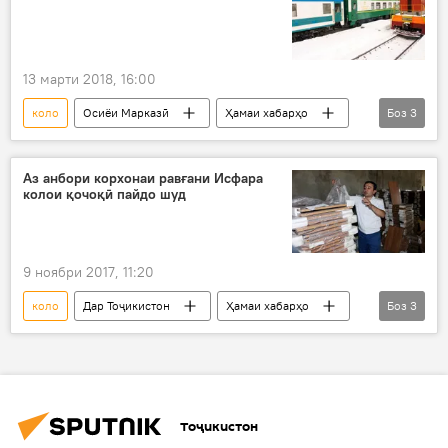
13 марти 2018, 16:00
коло
Осиёи Марказӣ
Ҳамаи хабарҳо
Боз
3
Ӯзбекистон
Дар Тоҷикистон
Кумитаи сармоягузорӣ
Аз анбори корхонаи равғани Исфара
колои қочоқӣ пайдо шуд
9 ноябри 2017, 11:20
коло
Дар Тоҷикистон
Ҳамаи хабарҳо
Боз
3
Исфара
қочоқ
Хадамоти гумруки Тоҷикистон
Тоҷикистон