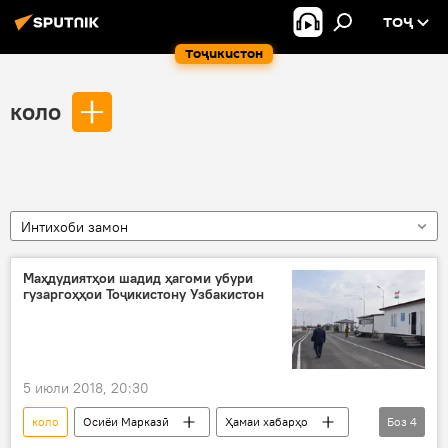
ТОҶ
Тоҷикистон
коло
Интихоби замон
Маҳдудиятҳои шадид ҳагоми убури
гузаргоҳҳои Тоҷикистону Узбакистон
5 июли 2018, 20:30
коло
Осиёи Марказӣ
Ҳамаи хабарҳо
Боз
4