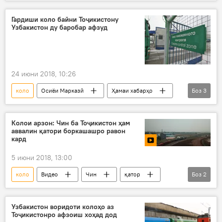
Ӯзбекистон
гузаргоҳ
маҳдудият
Дар Тоҷикистон
Гардиши коло байни Тоҷикистону
Узбакистон ду баробар афзуд
24 июни 2018, 10:26
коло
Осиёи Марказӣ
Ҳамаи хабарҳо
Боз
3
Ӯзбекистон
гардиш
Дар Тоҷикистон
Колои арзон: Чин ба Тоҷикистон ҳам
аввалин қатори боркашашро равон
кард
5 июни 2018, 13:00
коло
Видео
Чин
қатор
Боз
2
интиқол
Дар Тоҷикистон
Узбакистон воридоти колоҳо аз
Тоҷикистонро афзоиш хоҳад дод