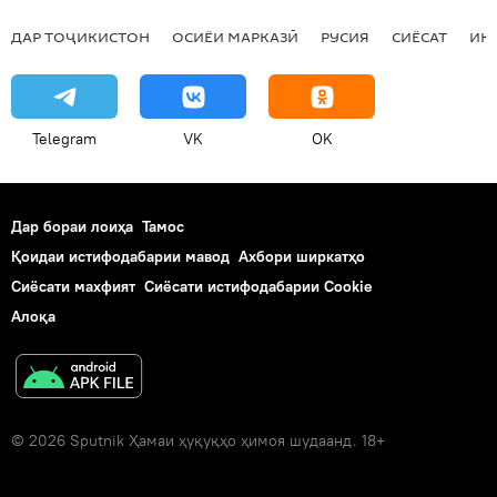
ДАР ТОҶИКИСТОН
ОСИЁИ МАРКАЗӢ
РУСИЯ
СИЁСАТ
ИҚ
Telegram
VK
OK
Дар бораи лоиҳа
Тамос
Қоидаи истифодабарии мавод
Ахбори ширкатҳо
Сиёсати махфият
Сиёсати истифодабарии Cookie
Алоқа
© 2026 Sputnik Ҳамаи ҳуқуқҳо ҳимоя шудаанд. 18+