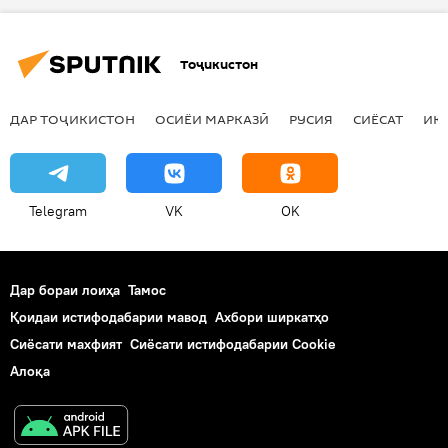
Тоҷикистон
ДАР ТОҶИКИСТОН
ОСИЁИ МАРКАЗӢ
РУСИЯ
СИЁСАТ
ИҚ
Telegram
VK
OK
Дар бораи лоиҳа
Тамос
Қоидаи истифодабарии мавод
Ахбори ширкатҳо
Сиёсати махфият
Сиёсати истифодабарии Cookie
Алоқа