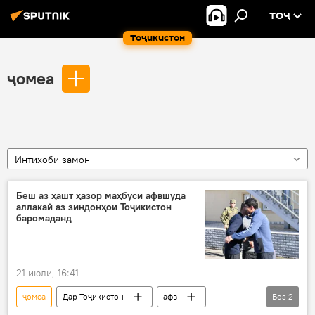
ТОҶ
Тоҷикистон
ҷомеа
Интихоби замон
Беш аз ҳашт ҳазор маҳбуси афвшуда
аллакай аз зиндонҳои Тоҷикистон
баромаданд
21 июли, 16:41
ҷомеа
Дар Тоҷикистон
афв
Боз
2