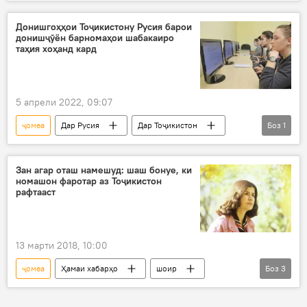
қонун
зиндон
истиқлол
Донишгоҳҳои Тоҷикистону Русия барои
донишҷӯён барномаҳои шабакаиро
таҳия хоҳанд кард
5 апрели 2022, 09:07
ҷомеа
Дар Русия
Дар Тоҷикистон
Боз
1
Маориф
Зан агар оташ намешуд: шаш бонуе, ки
номашон фаротар аз Тоҷикистон
рафтааст
13 марти 2018, 10:00
ҷомеа
Ҳамаи хабарҳо
шоир
Боз
3
олим
зан
Дар Тоҷикистон