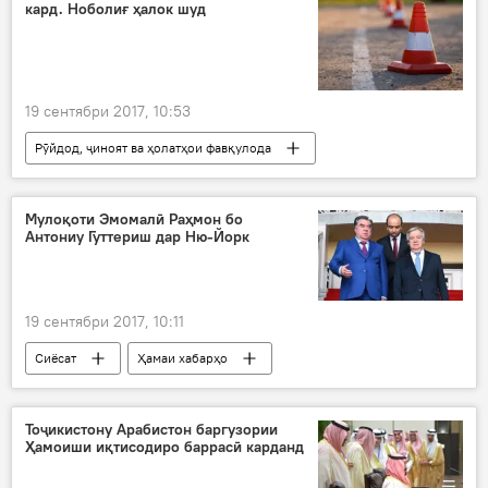
кард. Ноболиғ ҳалок шуд
19 сентябри 2017, 10:53
Рӯйдод, ҷиноят ва ҳолатҳои фавқулода
Ҳамаи хабарҳо
роҳ
садама
Дар Тоҷикистон
ВУД
Мулоқоти Эмомалӣ Раҳмон бо
Антониу Гуттериш дар Ню-Йорк
19 сентябри 2017, 10:11
Сиёсат
Ҳамаи хабарҳо
Эмомалӣ Раҳмон
Антониу Гутерреш
СММ
CASA-1000
оби тоза
Тоҷикистону Арабистон баргузории
Ҳамоиши иқтисодиро баррасӣ карданд
Дар ҷаҳон
Дар Тоҷикистон