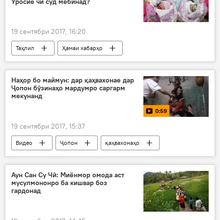
Уросиё чӣ суд мебинад?
19 сентябри 2017, 16:20
Таҳлил
Ҳамаи хабарҳо
коршиносон
аҳолӣ
Дар Тоҷикистон
АвруОсиё
Наҳор бо маймун: дар қаҳвахонае дар
Ҷопон бӯзинаҳо мардумро саргарм
мекунанд
0:59
19 сентябри 2017, 15:37
Видео
Ҷопон
қаҳвахонаҳо
Дар ҷаҳон
Аун Сан Су Чӣ: Миёнмор омода аст
мусулмононро ба кишвар боз
гардонад