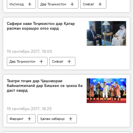
Иқтисод
Дар Тоҷикистон
Сиёсат
Ҳамаи хабарҳо
Тоҷикистон-Маҷористон
Сироҷидин Аслов
Петер Сиярто
Сафири нави Тоҷикистон дар Қатар
расман корашро оғоз кард
Вазорати умури хориҷии Тоҷикистон
созишнома
сармоягузорӣ
19 сентябри 2017, 19:00
Дар Тоҷикистон
Сиёсат
Ҳамаи хабарҳо
Тоҷикистон-Қатар
Хисрав Соҳибзода
Аҳмад Ҳасан ал-Ҳамодӣ
Театри тоҷик дар Ҷашнвораи
байналмилалӣ дар Бишкек се ҷоиза ба
Сафорати Тоҷикистон дар Қатар
сафорат
даст овард
ҳамкорӣ
ВУХ-и Тоҷикистон
19 сентябри 2017, 18:25
Фарҳанг
Ҳамаи хабарҳо
фарҳангиён