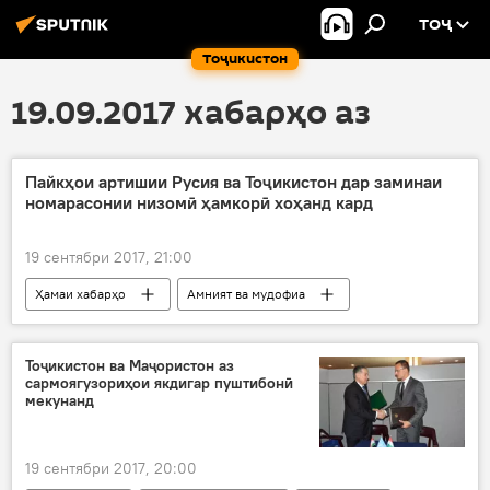
ТОҶ
Тоҷикистон
19.09.2017 хабарҳо аз
Пайкҳои артишии Русия ва Тоҷикистон дар заминаи
номарасонии низомӣ ҳамкорӣ хоҳанд кард
19 сентябри 2017, 21:00
Ҳамаи хабарҳо
Амният ва мудофиа
пайк
номарасонӣ
Дар Русия
Тоҷикистон ва Маҷористон аз
сармоягузориҳои якдигар пуштибонӣ
мекунанд
19 сентябри 2017, 20:00