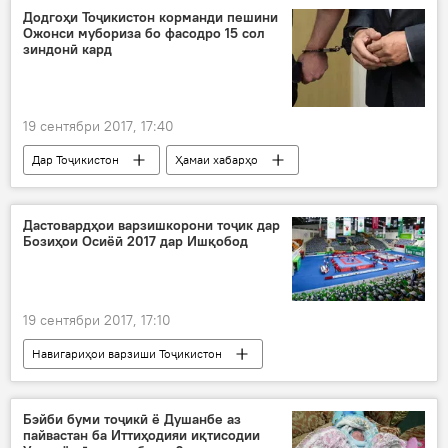
Театри вилоятии мусиқӣ-мазҳакавии ба номи Ато Муҳаммадҷонови шаҳри Қӯрғонтеппа
Додгоҳи Тоҷикистон корманди пешини
Ожонси мубориза бо фасодро 15 сол
ҷоиза
театр
Дар Тоҷикистон
зиндонӣ кард
19 сентябри 2017, 17:40
Дар Тоҷикистон
Ҳамаи хабарҳо
Ожонси мубориза бо фасод
зиндон
Рӯйдод, ҷиноят ва ҳолатҳои фавқулода
Дастовардҳои варзишкорони тоҷик дар
Бозиҳои Осиёӣ 2017 дар Ишқобод
19 сентябри 2017, 17:10
Навигариҳои варзиши Тоҷикистон
Осиёи Марказӣ
Ҳамаи хабарҳо
Бозиҳои Осиёии 2017
Бозиҳои Осиёӣ
Бэйби буми тоҷикӣ ё Душанбе аз
пайвастан ба Иттиҳодияи иқтисодии