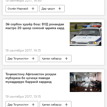
19 сентябри 2017, 14:45
Осиёи Марказӣ
Дар ҷаҳон
Ҳамаи хабарҳо
Миёнмор
Руҳинҷо
Аун Сан Су Чӣ
руҳинҷо
будоиҳо
Эй сорбон ҳушёр бош: ВУД ронандаи
мастро 20 ҳазор сомонӣ ҷарима кард
муноқиша
19 сентябри 2017, 14:15
Дар Тоҷикистон
Ҳамаи хабарҳо
БДА
нақлиёт
сархушӣ
Тоҷикистону Афғонистон роҳҳои
мубориза бо қочоқи маводи
мухаддирро баррасӣ карданд
19 сентябри 2017, 13:15
Дар Тоҷикистон
Ҳамаи хабарҳо