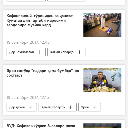
Амният ва мудофиа
Шерхон Салимзода
Бахтиёр Абдулхалил
Кафанпечонӣ, гӯронидан ва ҷаноза:
Кумитаи дин тартиби маросими
Ожонси мубориза бо қочоқи маводи мухаддир
азодориро муайян кард
қочоқи маводи мухаддир
Амрико
19 сентябри 2017, 12:45
Дар Тоҷикистон
Ҳамаи хабарҳо
дастур
азодорӣ
Кумитаи дин
Эрон мегӯяд "падари ҳама бумбҳо"-ро
сохтааст
19 сентябри 2017, 12:15
Дар ҷаҳон
Ҳамаи хабарҳо
Эрон
бумби ғайриҳастаӣ
ВУД: Ҳафизов кӯдаки 8-соларо пахш