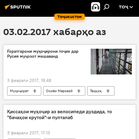
ТОҶ
Тоҷикистон
03.02.2017 хабарҳо аз
Ғоратгарони муҳоҷирони тоҷик дар
Русия муҷозот мешаванд
3 феврали 2017, 18:48
Муҳоҷират
Осиёи Марказӣ
Таҳқиқ
Ҳамаи хабарҳо
Омск
додгоҳи вилояти Омск
пул
Қиссаҳои муҳоҷир аз велосипеди дуздида, то
"бачаҳои крутой"-и пулталаб
муҷозот
Дар Русия
боздошти гумонбарон
муҳоҷирони корӣ
3 феврали 2017, 17:13