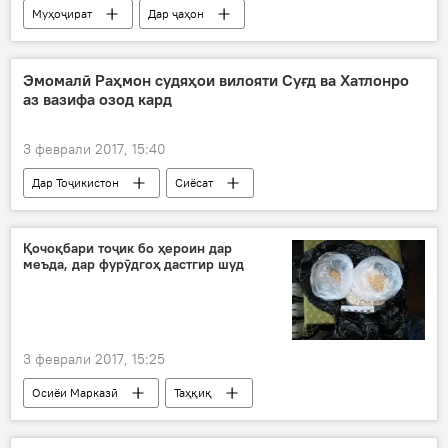
Муҳоҷират
Дар ҷаҳон
Ҳамаи хабарҳо
Осетини Ҷанубӣ
таъмир
тоҷик
маош
Эмомалӣ Раҳмон судяҳои вилояти Суғд ва Хатлонро
аз вазифа озод кард
муҳоҷир
сохтмон
3 феврали 2017, 15:40
Дар Тоҷикистон
Сиёсат
Ҳамаи хабарҳо
Эмомалӣ Раҳмон
озод намудан аз вазифа
судяҳо
Қочоқбари тоҷик бо ҳероин дар
меъда, дар фурӯдгоҳ дастгир шуд
3 феврали 2017, 15:25
Осиёи Марказӣ
Таҳқиқ
Ҳамаи хабарҳо
Краснодар