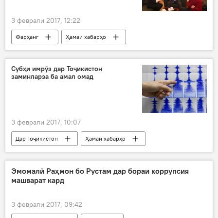
3 феврали 2017, 12:22
Фарҳанг
Ҳамаи хабарҳо
Имомуддин Сатторов
Зулфия Миршакар
вохӯрӣ
китоб
кино
Субҳи имрӯз дар Тоҷикистон
заминларза ба амал омад
Дар Русия
3 феврали 2017, 10:07
Дар Тоҷикистон
Ҳамаи хабарҳо
Исфара
заминҷунбӣ
Заминларза дар Тоҷикистон
Эмомалӣ Раҳмон бо Рустам дар бораи коррупсия
машварат кард
3 феврали 2017, 09:42