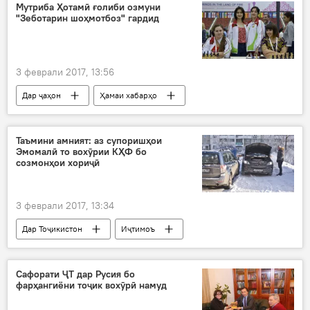
дастгир шудан
Дар Русия
Мутриба Ҳотамӣ ғолиби озмуни
"Зеботарин шоҳмотбоз" гардид
3 феврали 2017, 13:56
Дар ҷаҳон
Ҳамаи хабарҳо
Мутриба Ҳотамӣ
мақоми сеюм
Дар Тоҷикистон
АвруОсиё
Таъмини амният: аз супоришҳои
Эмомалӣ то вохӯрии КҲФ бо
созмонҳои хориҷӣ
3 феврали 2017, 13:34
Дар Тоҷикистон
Иҷтимоъ
Ҳамаи хабарҳо
Амният ва мудофиа
Эмомалӣ Раҳмон
Рустам Назарзода
Сафорати ҶТ дар Русия бо
фарҳангиёни тоҷик вохӯрӣ намуд
супориш
яхбандии роҳҳо
Хоруғ