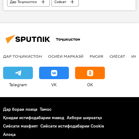
Дар Тоҷикистон
Сиёсат
Ҳамаи хабарҳо
Эмомалӣ Раҳмон
Рустами Эмомалӣ
машварати корӣ
Обу ҳаво
Тоҷикистон
ДАР ТОҶИКИСТОН
ОСИЁИ МАРКАЗӢ
РУСИЯ
СИЁСАТ
ИҚ
Telegram
VK
OK
Дар бораи лоиҳа
Тамос
Қоидаи истифодабарии мавод
Ахбори ширкатҳо
Сиёсати махфият
Сиёсати истифодабарии Cookie
Алоқа