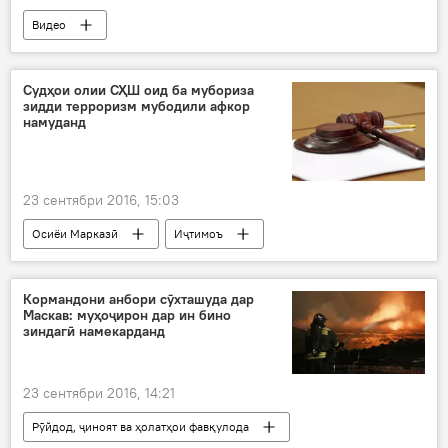
Видео
Судҳои олии СҲШ оид ба мубориза
зидди терроризм мубодили афкор
намуданд
23 сентябри 2016, 15:03
Осиёи Марказӣ
Иҷтимоъ
Ҳамаи хабарҳо
Душанбе
САҲА
Шермуҳаммади Шоҳиён
Вячеслав Лебедев
Кормандони анбори сӯхташуда дар
Маскав: муҳоҷирон дар ин бино
САҲА
зиндагӣ намекарданд
Намояндагони судҳои олии кишварҳои аъзои
Дар Тоҷикистон
23 сентябри 2016, 14:21
Рӯйдод, ҷиноят ва ҳолатҳои фавқулода