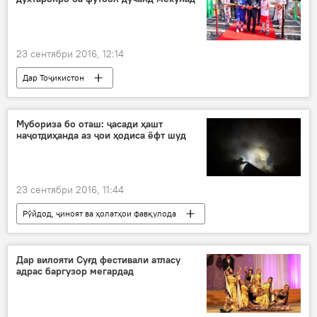
Дар Русия
23 сентябри 2016, 12:14
Дар Тоҷикистон
Навигариҳои варзиши Тоҷикистон
Ҳамаи хабарҳо
Мубориза бо оташ: ҷасади ҳашт
наҷотдиҳанда аз ҷои ҳодиса ёфт шуд
23 сентябри 2016, 11:44
Рӯйдод, ҷиноят ва ҳолатҳои фавқулода
Дар ҷаҳон
Ҳамаи хабарҳо
Маскав
МЧС Русия
оташ
ҳашт нафар ҳалок
Дар вилояти Суғд фестивали атласу
адрас баргузор мегардад
наҷотдиҳандагон