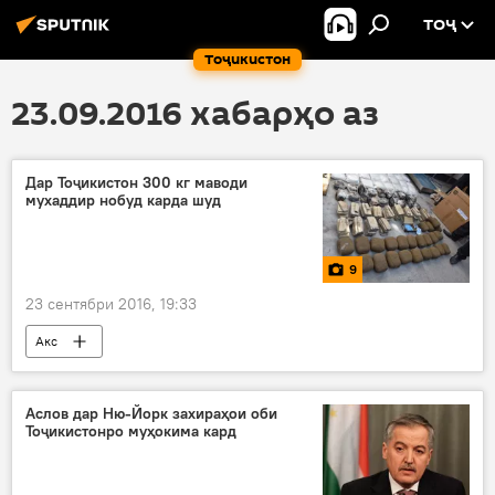
ТОҶ
Тоҷикистон
23.09.2016 хабарҳо аз
Дар Тоҷикистон 300 кг маводи
мухаддир нобуд карда шуд
9
23 сентябри 2016, 19:33
Акс
Аслов дар Ню-Йорк захираҳои оби
Тоҷикистонро муҳокима кард