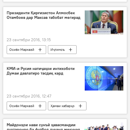
Осиёи Марказӣ
Таҳқиқ
Ҳамаи хабарҳо
Гасан
МЧС Русия
Президенти Қирғизистон Алмосбек
Отамбоев дар Максав табобат мегирад
сӯхтор
расиши кӯтоҳи ноқилҳо
Дар Русия
Муҳоҷират
23 сентябри 2016, 13:15
Осиёи Марказӣ
Иҷтимоъ
Ҳамаи хабарҳо
Қирғизистон
Алмосбек Атамбоев
Дар Русия
КМИ-и Русия натиҷаҳои интихоботи
Думаи давлатиро тасдиқ кард
23 сентябри 2016, 12:47
Осиёи Марказӣ
Ҳамаи хабарҳо
КМИ Русия
Натиҷаҳои интихоботро КМИ Русия тасдиқ намуд
Майдонҳои нави сунъӣ ҳавасмандии
духтаронро ба футбол дучанд мекунад