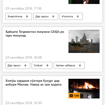
23 сентябри 2016, 17:56
Энергетика
Дар ҷаҳон
Иҷтимоъ
Нақлиёт
Ҳамаи хабарҳо
Ню-Йорк
Сироҷиддин Аслов
Аарон Залсберг
Ҳайъати Тоҷикистон маҷлиси САҲА-ро
тарк мекунад
муҳокимаи ҳамкориҳо
нақлиёт
эенергетика
23 сентябри 2016, 16:58
Дар ҷаҳон
Сиёсат
Ҳамаи хабарҳо
Полша
Варшава
Ҳайъати Тоҷикистон
САҲА
Хомӯш кардани сӯхтори бузург дар
анбори Маскав. Навор аз ҷои ҳодиса
1:00
23 сентябри 2016, 15:30