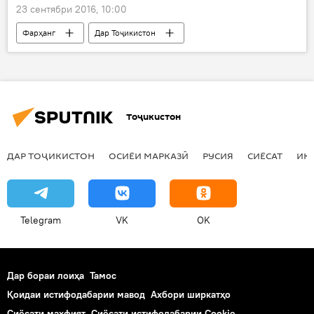
23 сентябри 2016, 10:00
Фарҳанг
Дар Тоҷикистон
Ҳамаи хабарҳо
Суғд
фестивали атлас
адрас
бофандаи беҳтарин
Тоҷикистон
ДАР ТОҶИКИСТОН
ОСИЁИ МАРКАЗӢ
РУСИЯ
СИЁСАТ
ИҚ
Telegram
VK
OK
Дар бораи лоиҳа
Тамос
Қоидаи истифодабарии мавод
Ахбори ширкатҳо
Сиёсати махфият
Сиёсати истифодабарии Cookie