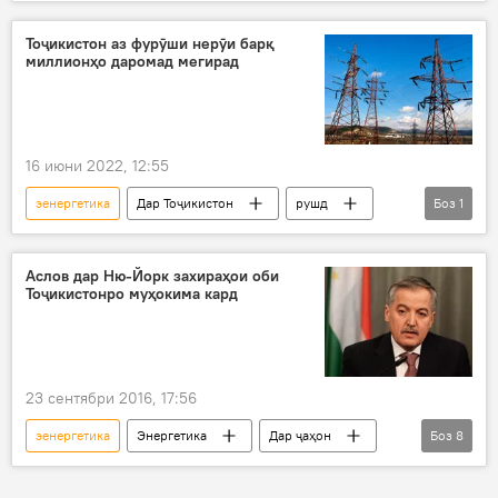
Алишер Мирзонабот
ширкати "Помир Энержӣ"
қувваи барқ
Тоҷикистон аз фурӯши нерӯи барқ ​​
миллионҳо даромад мегирад
НБО
16 июни 2022, 12:55
эенергетика
Дар Тоҷикистон
рушд
Боз
1
содирот
Аслов дар Ню-Йорк захираҳои оби
Тоҷикистонро муҳокима кард
23 сентябри 2016, 17:56
эенергетика
Энергетика
Дар ҷаҳон
Боз
8
Иҷтимоъ
Нақлиёт
Ҳамаи хабарҳо