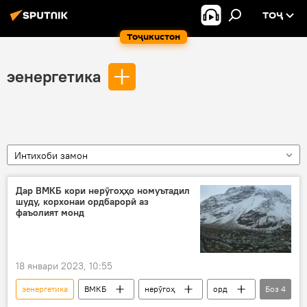
ТОҶ
Тоҷикистон
эенергетика
Интихоби замон
Дар ВМКБ кори нерӯгоҳҳо номуътадил
шуду, корхонаи ордбарорӣ аз
фаъолият монд
18 январи 2023, 10:55
эенергетика
ВМКБ
нерӯгоҳ
орд
Боз
4