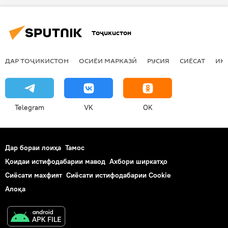
Ню-Йорк
Сироҷиддин Аслов
Аарон Залсберг
муҳокимаи ҳамкориҳо
Тоҷикистон
нақлиёт
ДАР ТОҶИКИСТОН
ОСИЁИ МАРКАЗӢ
РУСИЯ
СИЁСАТ
ИҚ
Telegram
VK
OK
Дар бораи лоиҳа
Тамос
Қоидаи истифодабарии мавод
Ахбори ширкатҳо
Сиёсати махфият
Сиёсати истифодабарии Cookie
Алоқа