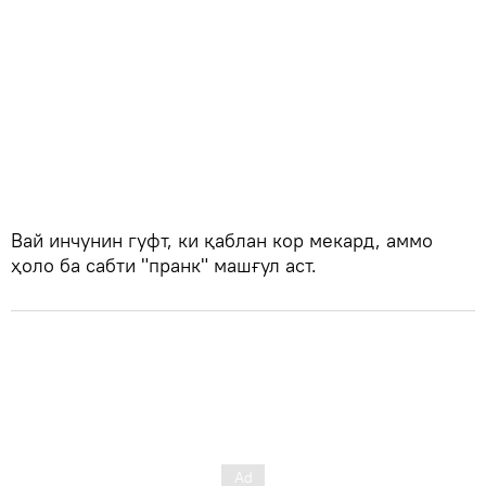
Вай инчунин гуфт, ки қаблан кор мекард, аммо
ҳоло ба сабти "пранк" машғул аст.