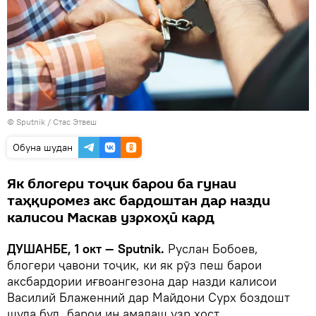
©
Sputnik
/ Стас Этвеш
Обуна шудан
Як блогери тоҷик барои ба гунаи
таҳқиромез акс бардоштан дар назди
калисои Маскав узрхоҳӣ кард
ДУШАНБЕ, 1 окт — Sputnik.
Руслан Бобоев,
блогери ҷавони тоҷик, ки як рӯз пеш барои
аксбардории иғвоангезона дар назди калисои
Василий Блаженний дар Майдони Сурх боздошт
шуда буд, барои ин амалаш узр хост.