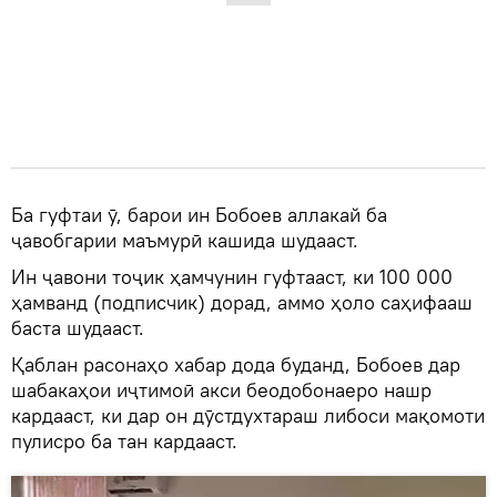
Ба гуфтаи ӯ, барои ин Бобоев аллакай ба
ҷавобгарии маъмурӣ кашида шудааст.
Ин ҷавони тоҷик ҳамчунин гуфтааст, ки 100 000
ҳамванд (подписчик) дорад, аммо ҳоло саҳифааш
баста шудааст.
Қаблан расонаҳо хабар дода буданд, Бобоев дар
шабакаҳои иҷтимоӣ акси беодобонаеро нашр
кардааст, ки дар он дӯстдухтараш либоси мақомоти
пулисро ба тан кардааст.