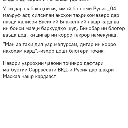
Ӯ ки дар шабакаҳои иҷтимоӣ бо номи Русик_04
маъруф аст, силсилаи аксҳои таҳрикомезеро дар
назди калисои Василий Блаженний нашр кард ва
ин боиси мавҷи бархӯрдҳо шуд. Бинобар ин блогер
ваъда дод, ки дигар ин корро такрор намекунад.
"Ман аз таҳи дил узр мепурсам, дигар ин корро
нахоҳам кард",-изҳор дошт блогери тоҷик.
Навори узрхоҳии ҷавони тоҷикро дафтари
матбуотии Сарраёсати ВКД-и Русия дар шаҳри
Маскав нашр кардааст.