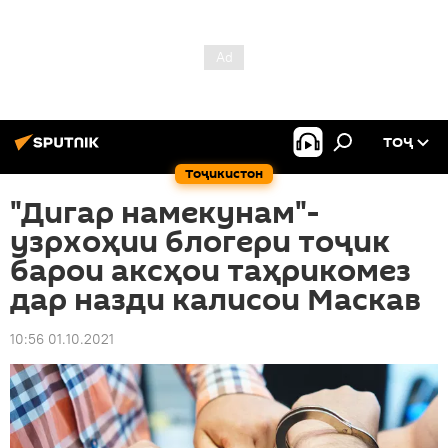
ТОҶ
Тоҷикистон
"Дигар намекунам"-
узрхоҳии блогери тоҷик
барои аксҳои таҳрикомез
дар назди калисои Маскав
10:56 01.10.2021