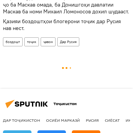
ҷо ба Маскав омада, ба Донишгоҳи давлатии
Маскав ба номи Михаил Ломоносов дохил шудааст.
Қазияи боздоштҳои блогерони тоҷик дар Русия
нав нест.
боздошт
тоҷик
ҷавон
Дар Русия
Тоҷикистон
ДАР ТОҶИКИСТОН
ОСИЁИ МАРКАЗӢ
РУСИЯ
СИЁСАТ
ИҚ