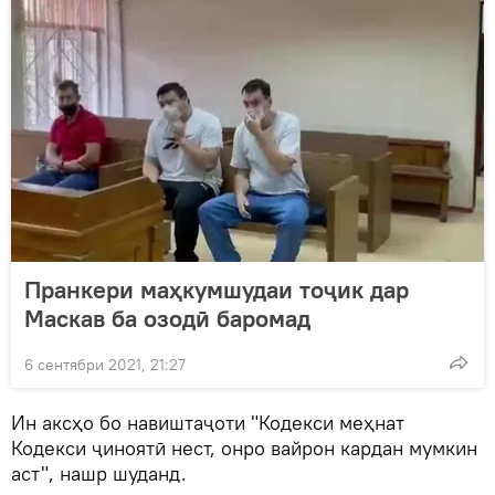
Пранкери маҳкумшудаи тоҷик дар
Маскав ба озодӣ баромад
6 сентябри 2021, 21:27
Ин аксҳо бо навиштаҷоти "Кодекси меҳнат
Кодекси ҷиноятӣ нест, онро вайрон кардан мумкин
аст", нашр шуданд.