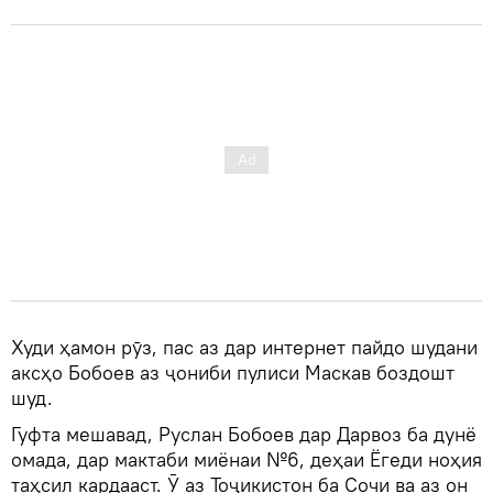
Худи ҳамон рӯз, пас аз дар интернет пайдо шудани
аксҳо Бобоев аз ҷониби пулиси Маскав боздошт
шуд.
Гуфта мешавад, Руслан Бобоев дар Дарвоз ба дунё
омада, дар мактаби миёнаи №6, деҳаи Ёгеди ноҳия
таҳсил кардааст. Ӯ аз Тоҷикистон ба Сочи ва аз он