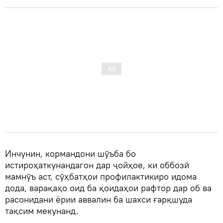
Инчунин, кормандони шӯъба бо
истироҳаткунандагон дар ҷойҳое, ки оббозӣ
мамнӯъ аст, сӯҳбатҳои профилактикиро идома
дода, варақаҳо оид ба қоидаҳои рафтор дар об ва
расонидани ёрии аввалин ба шахси ғарқшуда
тақсим мекунанд.