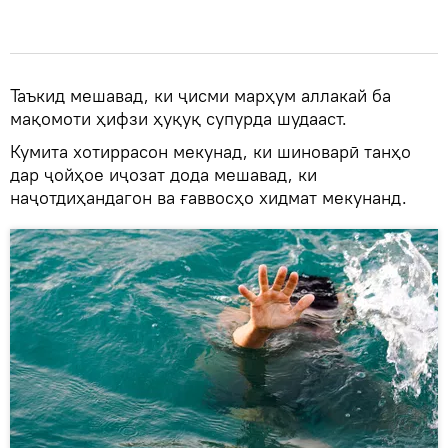
Таъкид мешавад, ки ҷисми марҳум аллакай ба
мақомоти ҳифзи ҳуқуқ супурда шудааст.
Кумита хотиррасон мекунад, ки шиноварӣ танҳо
дар ҷойҳое иҷозат дода мешавад, ки
наҷотдиҳандагон ва ғаввосҳо хидмат мекунанд.