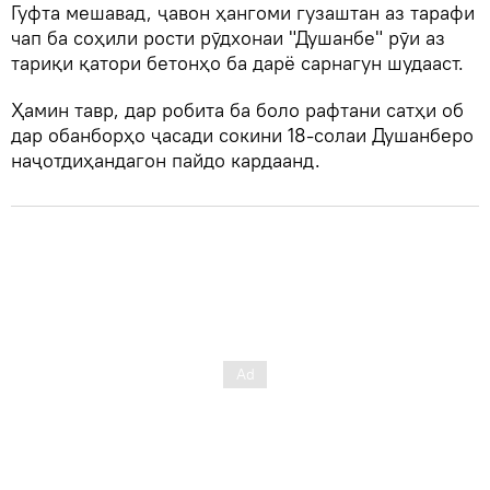
Гуфта мешавад, ҷавон ҳангоми гузаштан аз тарафи
чап ба соҳили рости рӯдхонаи "Душанбе" рӯи аз
тариқи қатори бетонҳо ба дарё сарнагун шудааст.
Ҳамин тавр, дар робита ба боло рафтани сатҳи об
дар обанборҳо ҷасади сокини 18-солаи Душанберо
наҷотдиҳандагон пайдо кардаанд.