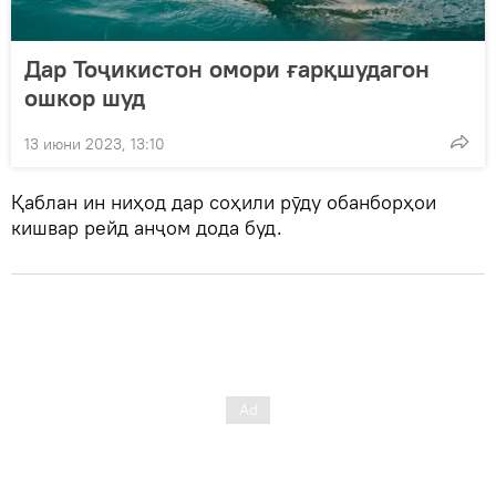
Дар Тоҷикистон омори ғарқшудагон
ошкор шуд
13 июни 2023, 13:10
Қаблан ин ниҳод дар соҳили рӯду обанборҳои
кишвар рейд анҷом дода буд.