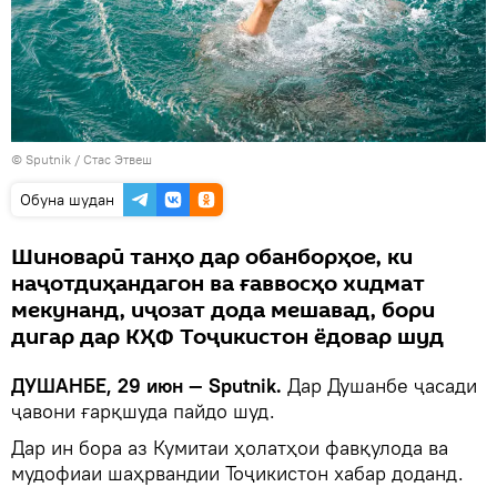
©
Sputnik
/ Стас Этвеш
Обуна шудан
Шиноварӣ танҳо дар обанборҳое, ки
наҷотдиҳандагон ва ғаввосҳо хидмат
мекунанд, иҷозат дода мешавад, бори
дигар дар КҲФ Тоҷикистон ёдовар шуд
ДУШАНБЕ, 29 июн — Sputnik.
Дар Душанбе ҷасади
ҷавони ғарқшуда пайдо шуд.
Дар ин бора аз Кумитаи ҳолатҳои фавқулода ва
мудофиаи шаҳрвандии Тоҷикистон хабар доданд.