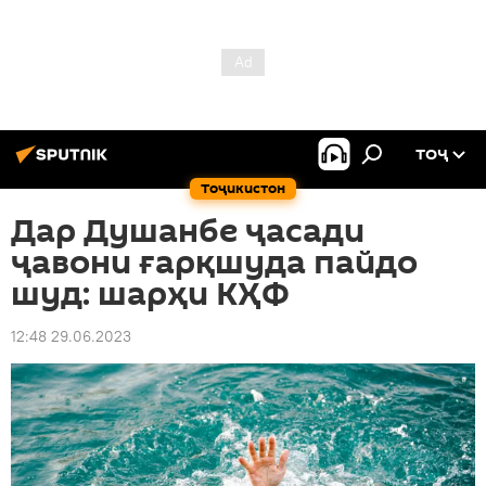
ТОҶ
Тоҷикистон
Дар Душанбе ҷасади
ҷавони ғарқшуда пайдо
шуд: шарҳи КҲФ
12:48 29.06.2023