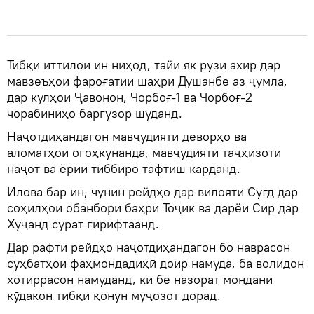
Тибқи иттилои ин ниҳод, тайи як рӯзи ахир дар
мавзеъҳои фароғатии шаҳри Душанбе аз ҷумла,
дар кулҳои Ҷавонон, Чорбоғ-1 ва Чорбоғ-2
чорабиниҳо баргузор шуданд.
Наҷотдиҳандагон мавҷудияти деворҳо ва
аломатҳои огоҳкунанда, мавҷудияти таҷҳизоти
наҷот ва ёрии тиббиро тафтиш карданд.
Илова бар ин, чунин рейдҳо дар вилояти Суғд дар
соҳилҳои обанбори баҳри Тоҷик ва дарёи Сир дар
Хуҷанд сурат гирифтаанд.
Дар рафти рейдҳо наҷотдиҳандагон бо наврасон
суҳбатҳои фаҳмондадиҳӣ доир намуда, ба волидон
хотиррасон намуданд, ки бе назорат мондани
кӯдакон тибқи қонун муҷозот дорад.