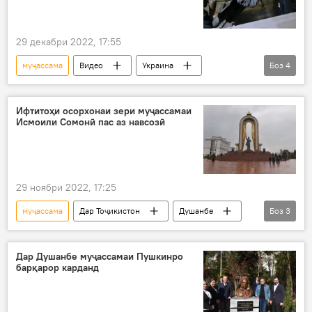
29 декабри 2022, 17:55
муҷассама
Видео
Украина
Боз
4
Донбасс
амалиёти вижа
тахриб
Одесса
Ифтитоҳи осорхонаи зери муҷассамаи
Исмоили Сомонӣ пас аз навсозӣ
29 ноябри 2022, 17:25
муҷассама
Дар Тоҷикистон
Душанбе
Боз
3
Исмоили Сомонӣ
осорхона
ифтитоҳ
Дар Душанбе муҷассамаи Пушкинро
барқарор карданд