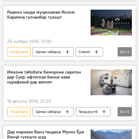
Дар Тоҷикистон
Фарҳанг
Ҳулбук
Кӯлоб
Эмомалӣ Раҳмон
Восеъ
Раҳмон назди муҷассамаи Ислом
Каримов гулчанбар гузошт
муҷассама
29 ноябри 2019, 19:30
муҷассама
Ҳамаи хабарҳо
Сиёсат
Боз
4
Осиёи Марказӣ
Эмомалӣ Раҳмон
гулчанбаргузорӣ
Ислом Каримов
Имкони табобати беморони саратон
дар Суғд: ифтитоҳи бинои нави
нурафканӣ дар вилоят
19 августи 2019, 21:00
муҷассама
Ҳамаи хабарҳо
Тандурустӣ
Боз
5
саратон
Сино
ифтитоҳи бинои нав
Дар Тоҷикистон
Суғд
Дар маркази Ванҷ тандиси Мулло Ёри
Ванҷӣ гузошта шуд