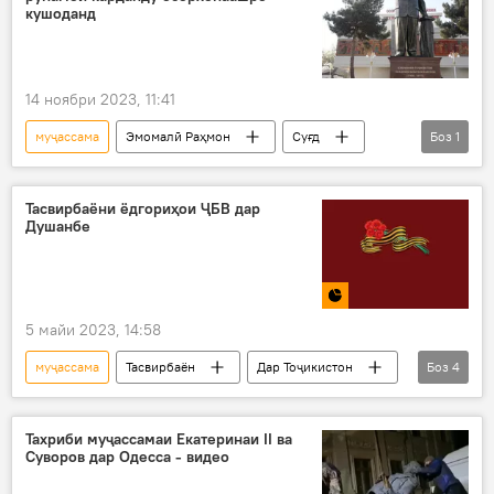
кушоданд
14 ноябри 2023, 11:41
муҷассама
Эмомалӣ Раҳмон
Суғд
Боз
1
Бобоҷон Ғафуров
Тасвирбаёни ёдгориҳои ҶБВ дар
Душанбе
5 майи 2023, 14:58
муҷассама
Тасвирбаён
Дар Тоҷикистон
Боз
4
шаҳиди Ҷанги Бузурги Меҳанӣ
ёдгорӣ
лавҳа
ёдгорӣ
Тахриби муҷассамаи Екатеринаи II ва
Суворов дар Одесса - видео