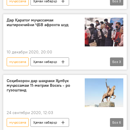
муҷассама
Ҳамаи хабарҳо
Боз
3
Дар Тоҷикистон
бозсозӣ
ҶБВ
Хуҷанд
Дар Қаратоғ муҷассамаи
иштирокчиёни ҶБВ афрохта шуд
10 декабри 2020, 20:00
муҷассама
Ҳамаи хабарҳо
Боз
3
Дар Тоҷикистон
Иҷтимоъ
Қаратоғ
ҶБВ
Соҳибкорон дар шаҳраки Ҳулбук
муҷассамаи 11-метрии Восеъ - ро
гузоштанд
24 сентябри 2020, 12:03
муҷассама
Ҳамаи хабарҳо
Боз
6