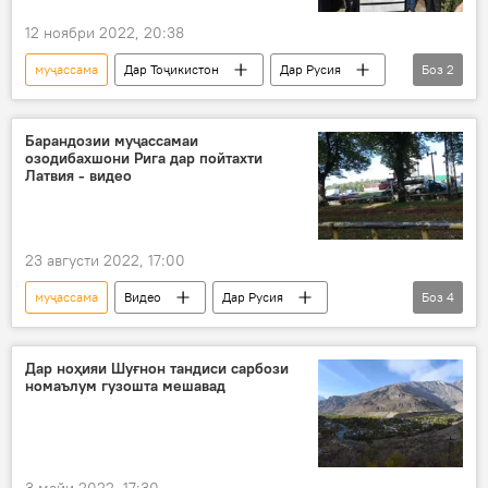
12 ноябри 2022, 20:38
муҷассама
Дар Тоҷикистон
Дар Русия
Боз
2
Фарҳанг
Пушкин
Барандозии муҷассамаи
озодибахшони Рига дар пойтахти
Латвия - видео
23 августи 2022, 17:00
муҷассама
Видео
Дар Русия
Боз
4
Аврупо
тахриб
Рига
Латвия
Дар ноҳияи Шуғнон тандиси сарбози
номаълум гузошта мешавад
3 майи 2022, 17:30