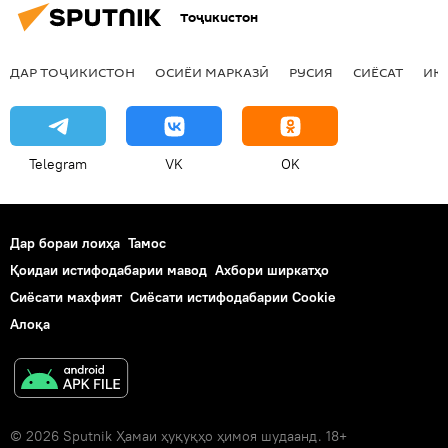
Тоҷикистон
ДАР ТОҶИКИСТОН
ОСИЁИ МАРКАЗӢ
РУСИЯ
СИЁСАТ
ИҚ
Telegram
VK
OK
Дар бораи лоиҳа
Тамос
Қоидаи истифодабарии мавод
Ахбори ширкатҳо
Сиёсати махфият
Сиёсати истифодабарии Cookie
Алоқа
© 2026 Sputnik Ҳамаи ҳуқуқҳо ҳимоя шудаанд. 18+