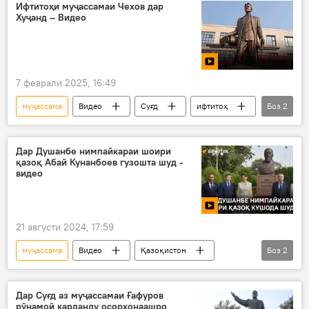
ёдбуд
Ифтитоҳи муҷассамаи Чехов дар
Хуҷанд – Видео
7 феврали 2025, 16:49
муҷассама
Видео
Суғд
ифтитоҳ
Боз
2
Хуҷанд
мактаби русӣ-тоҷикӣ
Дар Душанбе нимпайкараи шоири
қазоқ Абай Кунанбоев гузошта шуд -
видео
21 августи 2024, 17:59
муҷассама
Видео
Қазоқистон
Боз
2
шоир
Душанбе
Дар Суғд аз муҷассамаи Ғафуров
рӯнамоӣ карданду осорхонаашро