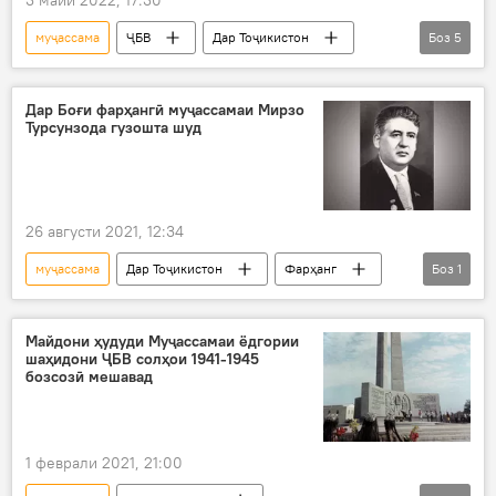
муҷассама
ҶБВ
Дар Тоҷикистон
Боз
5
Дар ҷаҳон
ҷанг
бунёди тандис
Шуғнон
ВМКБ
Дар Боғи фарҳангӣ муҷассамаи Мирзо
Турсунзода гузошта шуд
26 августи 2021, 12:34
муҷассама
Дар Тоҷикистон
Фарҳанг
Боз
1
Мирзо Турсунзода
Майдони ҳудуди Муҷассамаи ёдгории
шаҳидони ҶБВ солҳои 1941-1945
бозсозӣ мешавад
1 феврали 2021, 21:00