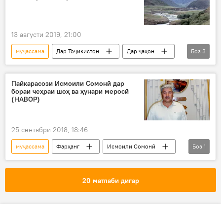
13 августи 2019, 21:00
муҷассама
Дар Тоҷикистон
Дар ҷаҳон
Боз
3
Ҳамаи хабарҳо
Фарҳанг
Ванҷ
Пайкарасози Исмоили Сомонӣ дар
бораи чеҳраи шоҳ ва ҳунари меросӣ
(НАВОР)
25 сентябри 2018, 18:46
муҷассама
Фарҳанг
Исмоили Сомонӣ
Боз
1
Дар Тоҷикистон
20 матлаби дигар