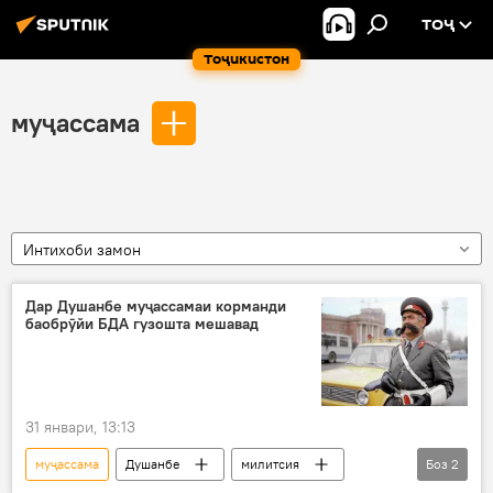
ТОҶ
Тоҷикистон
муҷассама
Интихоби замон
Дар Душанбе муҷассамаи корманди
баобрӯйи БДА гузошта мешавад
31 январи, 13:13
муҷассама
Душанбе
милитсия
Боз
2