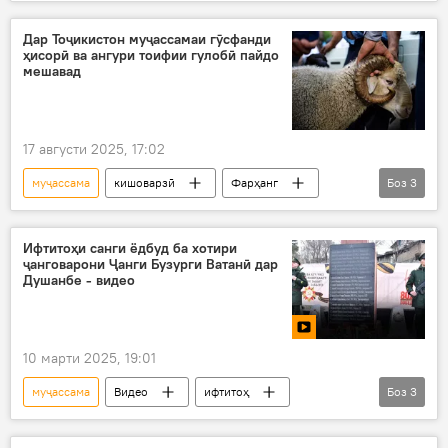
БДА
тандис
Дар Тоҷикистон муҷассамаи гӯсфанди
ҳисорӣ ва ангури тоифии гулобӣ пайдо
мешавад
17 августи 2025, 17:02
муҷассама
кишоварзӣ
Фарҳанг
Боз
3
гӯсфанд
Ҳисор
Дар Тоҷикистон
Ифтитоҳи санги ёдбуд ба хотири
ҷанговарони Ҷанги Бузурги Ватанӣ дар
Душанбе - видео
10 марти 2025, 19:01
муҷассама
Видео
ифтитоҳ
Боз
3
Душанбе
Ҷанги дуюми ҷаҳонӣ