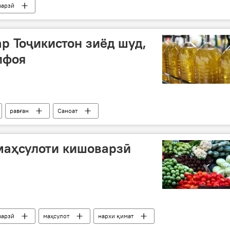
варзӣ
ар Тоҷикистон зиёд шуд,
ифоя
равған
Саноат
маҳсулоти кишоварзӣ
варзӣ
маҳсулот
нархи қимат