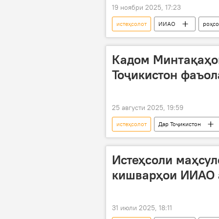
19 ноябри 2025, 17:23
истеҳсолот
ИИАО
роҳсо
Кадом Минтақаҳо
Тоҷикистон фаъол
25 августи 2025, 19:59
истеҳсолот
Дар Тоҷикистон
Истеҳсоли маҳсул
кишварҳои ИИАО 
31 июли 2025, 18:11