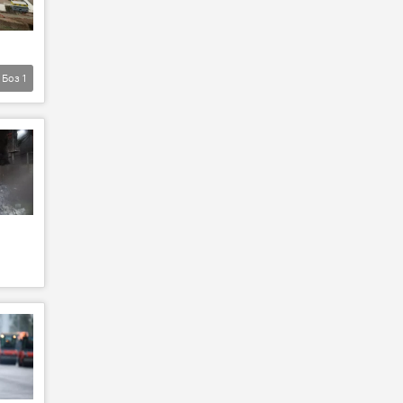
Боз
1