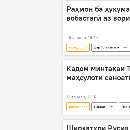
Раҳмон ба ҳукумат
вобастагӣ аз вор
29 апрели, 19:43
истеҳсолот
Дар Тоҷикистон
Кадом минтақаи Т
маҳсулоти саноат
12 апрели, 10:31
истеҳсолот
Саноат
Дар 
ВМКБ
Ширкатҳои Русия 