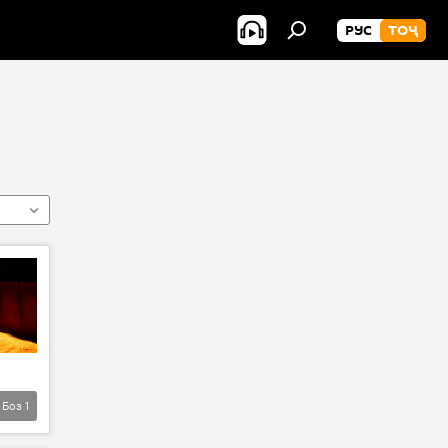
РУС
ТОҶ
Боз
1