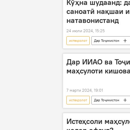
Кӯҳна шудаанд: д
саноатӣ нақшаи и
натавонистанд
24 июли 2024, 15:25
истеҳсолот
Дар Тоҷикистон
Дар ИИАО ва Тоҷи
маҳсулоти кишова
7 марти 2024, 19:01
истеҳсолот
Дар Тоҷикистон
Истеҳсоли маҳсул