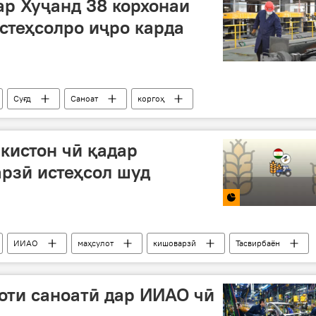
ар Хуҷанд 38 корхонаи
стеҳсолро иҷро карда
Суғд
Саноат
коргоҳ
кистон чӣ қадар
рзӣ истеҳсол шуд
ИИАО
маҳсулот
кишоварзӣ
Тасвирбаён
оти саноатӣ дар ИИАО чӣ