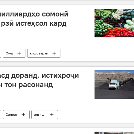
миллиардҳо сомонӣ
рзӣ истеҳсол кард
Суғд
кишоварзӣ
асд доранд, истихроҷи
н тон расонанд
Саноат
ангишт