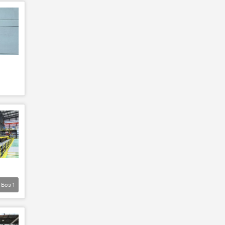
Боз
1