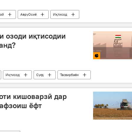
зӣ
АвруОсиё
Иқтисод
и озоди иқтисодии
анд?
Иқтисод
Суғд
Тасвирбаён
оти кишоварзӣ дар
афзоиш ёфт