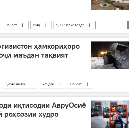
Саноат
Суғд
ҶСП "Талко Голд"
рғизистон ҳамкориҳоро
оҷи маъдан тақвият
Қирғизистон
маъдан
Саноат
оди иқтисодии АвруОсиё
ӣ роҳсозии худро