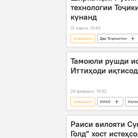
технологии Тоҷик
кунанд
12 марти, 13:43
истеҳсолот
Дар Тоҷикистон
Тамоюли рушди ис
Иттиҳоди иқтисо
24 феврали, 19:52
истеҳсолот
ИИАО
Иқти
Раиси вилояти Су
Голд” хост истеҳ