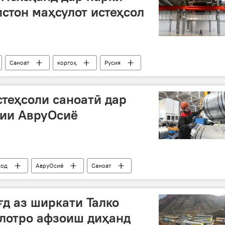
истон маҳсулот истеҳсол
Саноат
коргоҳ
Русия
теҳсоли саноатӣ дар
дии АвруОсиё
сод
АвруОсиё
Саноат
ғд аз ширкати Талко
солотро афзоиш диҳанд