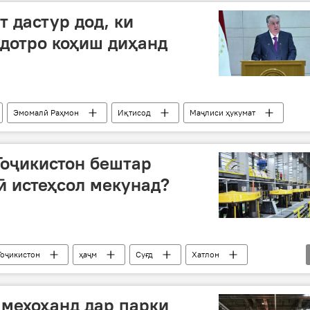
 дастур дод, ки
идотро коҳиш диҳанд
Эмомалӣ Раҳмон
Иқтисод
Маҷлиси ҳукумат
оҷикистон бештар
ӣ истеҳсол мекунад?
Тоҷикистон
ҳаҷм
Суғд
Хатлон
мехоҳанд дар парки