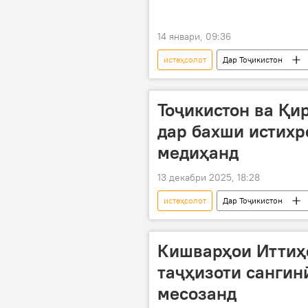
14 январи, 09:36
истеҳсолот
Дар Тоҷикистон
Раҷаббой Аҳмадзода
Тоҷикистон ва Қи
дар бахши истихр
медиҳанд
13 декабри 2025, 18:28
истеҳсолот
Дар Тоҷикистон
Кишварҳои Иттиҳ
таҷҳизоти сангин
месозанд