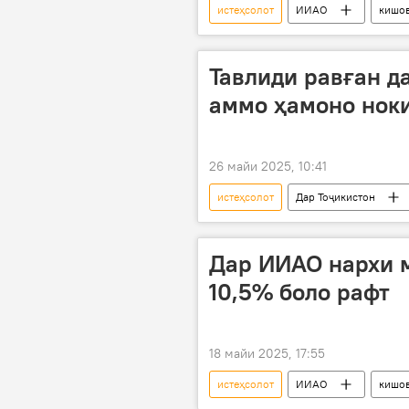
истеҳсолот
ИИАО
кишо
Тавлиди равған д
аммо ҳамоно нок
26 майи 2025, 10:41
истеҳсолот
Дар Тоҷикистон
Дар ИИАО нархи 
10,5% боло рафт
18 майи 2025, 17:55
истеҳсолот
ИИАО
кишо