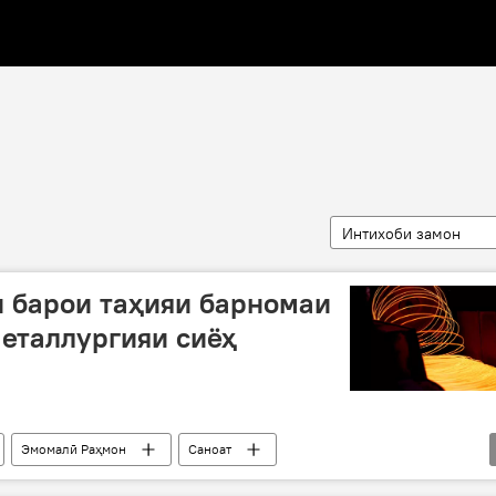
Интихоби замон
 барои таҳияи барномаи
еталлургияи сиёҳ
Эмомалӣ Раҳмон
Саноат
ви Тоҷикистон