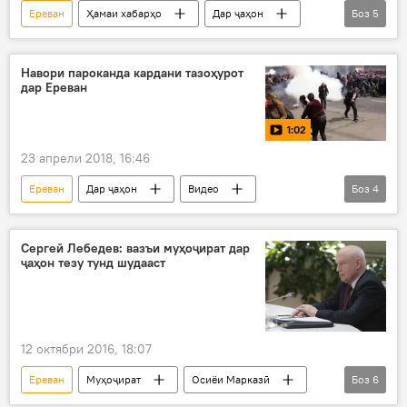
Ереван
Ҳамаи хабарҳо
Дар ҷаҳон
Боз
5
ИДМ
ғайриқонунӣ
баррасӣ
Муҳоҷират
Дар Тоҷикистон
Навори пароканда кардани тазоҳурот
дар Ереван
1:02
23 апрели 2018, 16:46
Ереван
Дар ҷаҳон
Видео
Боз
4
Ҳамаи хабарҳо
Серж Саргсян
тазоҳурот
пароканда кардан
Сергей Лебедев: вазъи муҳоҷират дар
ҷаҳон тезу тунд шудааст
12 октябри 2016, 18:07
Ереван
Муҳоҷират
Осиёи Марказӣ
Боз
6
Дар ҷаҳон
Ҳамаи хабарҳо