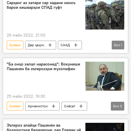
Сарҳанг аз хатари сар задани низоъ
барои кишварҳои СПАД гуфт
26 майи 2022, 21:00
Ереван
Дар ҷаҳон
СААД
Боз
1
Амният ва мудофиа
"Ба онҳо халал нарасонед": Вокуниши
Пашинян ба эътирозҳои мухолифин
25 майи 2022, 19:30
Ереван
Арманистон
Сиёсат
Боз
3
эътироз
Никол Пашинян
ҳамоиш
Эътироз алайҳи Пашинян ва
боздоштҳои бераҳмона: дар Ереван чӣ