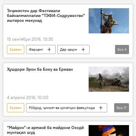
Сергей Лебедев
баррасӣ
танзим
Тоҷикистон дар Фестивали
байналмиллалии "ТЭФИ-Содружество"
ИДМ
иштирок мекунад
15 сентябри 2016, 13:35
Ереван
Фарҳанг
Дар ҷаҳон
Боз
4
Ҳамаи хабарҳо
Арманистон
Фестивали байналмиллалии "ТЭФИ-Содружество"
Ҳушдори Эрон ба Боку ва Ереван
ИДМ
4 апрели 2016, 10:00
Ереван
Рӯйдод, ҷиноят ва ҳолатҳои фавқулода
Боз
17
Дар ҷаҳон
Ҳамаи хабарҳо
Амният ва мудофиа
Боку
Теҳрон
“Майдон”-и арманӣ ба майдони Озодӣ
мунтақил шуд
Озарбойҷон
Арманистон
Эрон