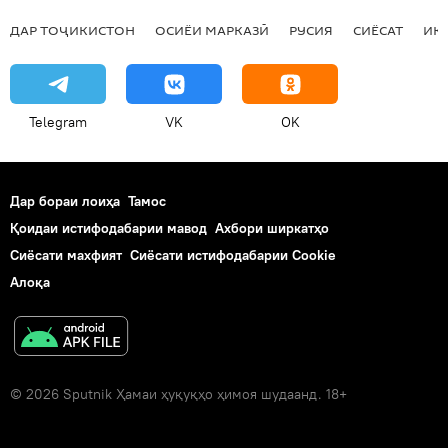
ДАР ТОҶИКИСТОН
ОСИЁИ МАРКАЗӢ
РУСИЯ
СИЁСАТ
ИҚ
Telegram
VK
OK
Дар бораи лоиҳа
Тамос
Қоидаи истифодабарии мавод
Ахбори ширкатҳо
Сиёсати махфият
Сиёсати истифодабарии Cookie
Алоқа
© 2026 Sputnik Ҳамаи ҳуқуқҳо ҳимоя шудаанд. 18+