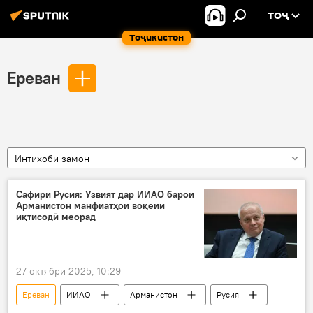
ТОҶ
Тоҷикистон
Ереван
Интихоби замон
Сафири Русия: Узвият дар ИИАО барои
Арманистон манфиатҳои воқеии
иқтисодӣ меорад
27 октябри 2025, 10:29
Ереван
ИИАО
Арманистон
Русия