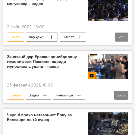
мегузарад - видео
2 майи 2022, 16:00
Ереван
Дар ҷаҳон
Сиёсат
Боз
1
Никол Пашинян
Занозанӣ дар Ереван: ҷонибдорону
мухолифони Пашинян вориди
муноқиша шуданд - навор
25 феврали 2021, 16:03
Ереван
Видео
муноқиша
Боз
2
мухолифин
Никол Пашинян
Чаро Амрико натавонист Боку ва
Ереванро оштӣ кунад