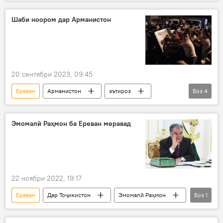
Шаби ноором дар Арманистон
20 сентябри 2023, 09:45
Ереван
Арманистон
эътироз
Боз
4
тазоҳурот
тазоҳургарон
осеб
пулис
Эмомалӣ Раҳмон ба Ереван меравад
22 ноябри 2022, 19:17
Ереван
Дар Тоҷикистон
Эмомалӣ Раҳмон
Боз
1
Сиёсат