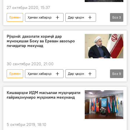
27 октябри 2020, 15:37
Ереван
Ҳамаи хабарҳо
Дар ҷаҳон
Боз
3
Сиёсат
Амрико
Боку
Рӯҳонӣ: дахолати хориҷӣ дар
муноқишаи Боку ва Ереван авзоъро
печидатар мекунад
30 сентябри 2020, 21:00
Ереван
Ҳамаи хабарҳо
Дар ҷаҳон
Боз
9
Осиёи Марказӣ
Эрон
Арманистон
Озарбойҷон
хориҷӣ
моҷаро
Кишварҳои ИДМ масъалаи муҳоҷирати
ғайриқонуниро муҳокима мекунанд
даргирӣ
муноқиша
Боку
5 октябри 2019, 18:10