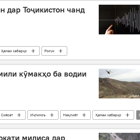
н дар Тоҷикистон чанд
Ҳамаи хабарҳо
Роғун
мили кӯмакҳо ба водии
Сиёсат
Иҷтимоъ
Нақлиёт
Ҳамаи хабарҳо
МКБ
Рӯшон
Ванҷ
Бартанг
Асламшоева
КҲФ
раиси вилояти Бадахшон
локати милиса дар