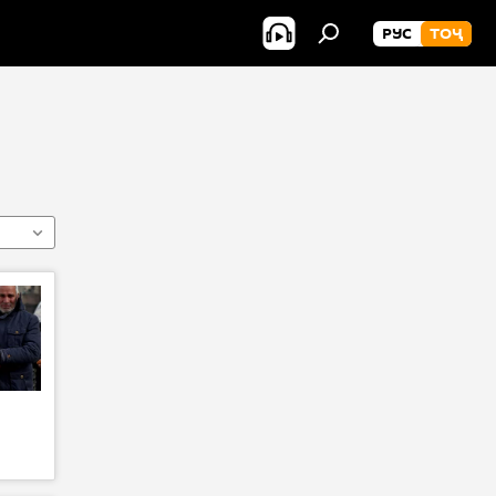
РУС
ТОҶ