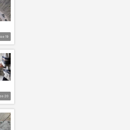
Боз
19
оз
20