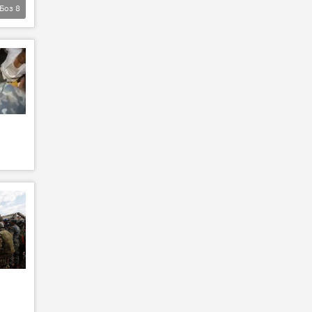
Боз
8