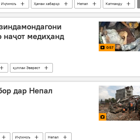
Иҷтимоъ
Ҳамаи хабарҳо
Непал
Катманду
шаҳрвандони Тоҷикистон
харобӣ
қурбонӣ
81-солгарди Ғалаба дар Ҷанги Бузурги Ватанӣ
 зиндамондагони
 наҷот медиҳанд
0:57
қуллаи Эверест
бор дар Непал
Иҷтимоъ
Непал