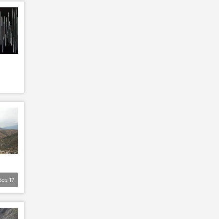
Боз
17