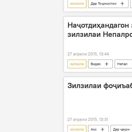
зилзила
Дар Тоҷикистон
МЧС Русия
интиқол
мудҳиштарин
Дар Русия
Наҷотдиҳандагон
зилзилаи Непалро
27 апрели 2015, 13:44
зилзила
Видео
Непал
Зилзилаи фоҷиъа
27 апрели 2015, 13:31
зилзила
Акс
Дар ҷаҳон