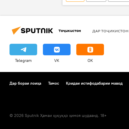
Тоҷикистон
ДАР ТОҶИКИСТОН
Telegram
VK
OK
Дар бораи лоиҳа
Тамос
Қоидаи истифодабарии мавод
© 2026 Sputnik Ҳамаи ҳуқуқҳо ҳимоя шудаанд. 18+