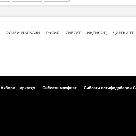
ОСИЁИ МАРКАЗӢ
РУСИЯ
СИЁСАТ
ИҚТИСОД
ҶАМЪИЯТ
Ахбори ширкатҳо
Сиёсати махфият
Сиёсати истифодабарии C