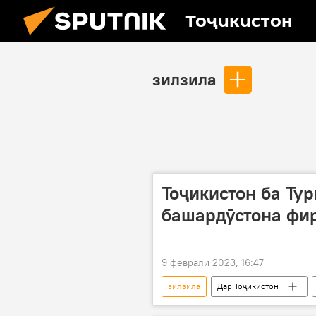
Тоҷикистон
зилзила
Тоҷикистон ба Тур
башардӯстона фи
9 феврали 2023, 16:47
зилзила
Дар Тоҷикистон