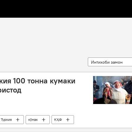
Интихоби замон
кия 100 тонна кумаки
ристод
Туркия
кӯмак
КҲФ