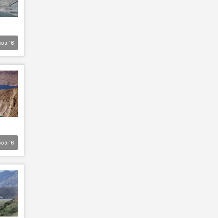
Боз
16
Боз
16