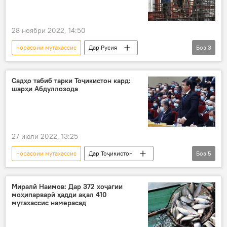
28 ноябри 2022, 14:50
норасоии мутахассис
Дар Русия
Боз
3
сохтмон
муҳоҷирони корӣ
Муҳоҷират
коргарон
Садҳо табиб тарки Тоҷикистон кард:
шарҳи Абдуллозода
27 июли 2022, 13:25
норасоии мутахассис
Дар Тоҷикистон
Боз
5
Муҳоҷират
Тандурустӣ
табиб
Хатлон
Ҷамолиддин Абдуллозода
Миралӣ Наимов: Дар 372 хоҷагии
моҳипарварӣ ҳадди ақал 410
мутахассис намерасад