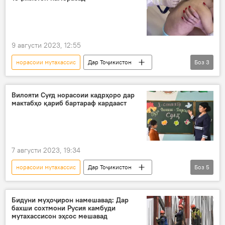
9 августи 2023, 12:55
норасоии мутахассис
Дар Тоҷикистон
Боз
3
Тандурустӣ
бемор
вазир
Вилояти Суғд норасоии кадрҳоро дар
мактабҳо қариб бартараф кардааст
7 августи 2023, 19:34
норасоии мутахассис
Дар Тоҷикистон
Боз
5
Суғд
Маориф
омӯзгор
кадр
кадрӣ
Бидуни муҳоҷирон намешавад: Дар
бахши сохтмони Русия камбуди
мутахассисон эҳсос мешавад