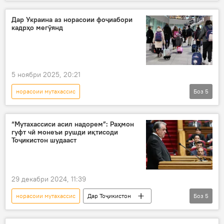
амалиёти вижа
Украина
норасоӣ
сарбоз
Дар Украина аз норасоии фоҷиабори
кадрҳо мегӯянд
Амалиёти вижаи Русия барои ҳимояи Донбасс: охирин хабарҳо
5 ноябри 2025, 20:21
норасоии мутахассис
Боз
5
Амалиёти вижаи Русия барои ҳимояи Донбасс: охирин хабарҳо
Муҳоҷират
Украина
амалиёти вижа
“Мутахассиси асил надорем”: Раҳмон
гуфт чӣ монеъи рушди иқтисоди
қувваи корӣ
Тоҷикистон шудааст
29 декабри 2024, 11:39
норасоии мутахассис
Дар Тоҷикистон
Боз
5
Маориф
таҳсил
кадр