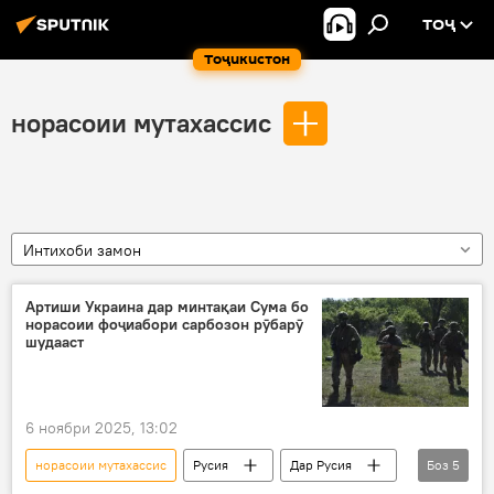
ТОҶ
Тоҷикистон
норасоии мутахассис
Интихоби замон
Артиши Украина дар минтақаи Сума бо
норасоии фоҷиабори сарбозон рӯбарӯ
шудааст
6 ноябри 2025, 13:02
норасоии мутахассис
Русия
Дар Русия
Боз
5