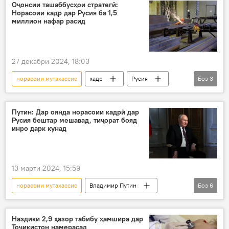
Эмомалӣ Раҳмон
паём
Оҷонсии ташаббусҳои стратегӣ:
Норасоии кадр дар Русия ба 1,5
миллион нафар расид
27 декабри 2024, 18:03
норасоии мутахассис
кадр
Русия
Боз
3
Дар Русия
коргардон
Муҳоҷират
Путин: Дар оянда норасоии кадрӣ дар
Русия бештар мешавад, тиҷорат бояд
инро дарк кунад
13 марти 2024, 15:59
норасоии мутахассис
Владимир Путин
Боз
6
Дар Русия
Русия
Муҳоҷират
тиҷорат
бештар
муҳоҷирони корӣ
Наздики 2,9 ҳазор табибу ҳамшира дар
Тоҷикистон намерасад