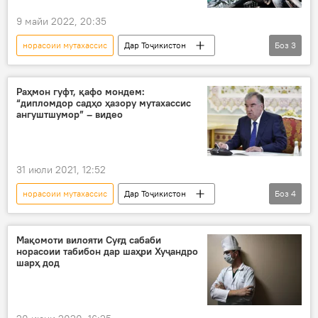
9 майи 2022, 20:35
норасоии мутахассис
Дар Тоҷикистон
Боз
3
моҳӣ
шикоят
мақомот
Раҳмон гуфт, қафо мондем:
“дипломдор садҳо ҳазору мутахассис
ангуштшумор” – видео
31 июли 2021, 12:52
норасоии мутахассис
Дар Тоҷикистон
Боз
4
Эмомалӣ Раҳмон
Тандурустӣ
диплом
мутахассисон
Мақомоти вилояти Суғд сабаби
норасоии табибон дар шаҳри Хуҷандро
шарҳ дод