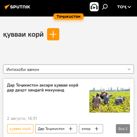
ТОҶ
Тоҷикистон
қувваи корӣ
Интихоби замон
Дар Тоҷикистон аксари қувваи корӣ
дар деҳот зиндагӣ мекунанд
2 августи, 14:51
қувваи корӣ
Дар Тоҷикистон
омор
Боз
2