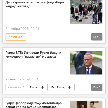
Дар Украина аз норасоии фоҷиабори
кадрҳо мегӯянд
5 ноябри 2025, 20:21
қувваи корӣ
Боз
5
Амалиёти вижаи Русия барои ҳимояи Донбасс: охирин хабарҳо
Муҳоҷират
Украина
амалиёти вижа
Раиси ВТБ: Иқтисоди Русия бидуни
муҳоҷирон “нафасгир” мешавад
норасоии мутахассис
27 ноябри 2024, 10:49
қувваи корӣ
Русия
Дар Русия
Боз
3
Муҳоҷират
Иқтисод
норасоӣ
Гулрӯ Ҷабборзода тоҷикистониёнро
барои кор ба Куриё мефиристад