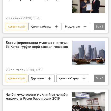
26 январи 2020, 16:40
қувваи корӣ
Ҳамаи хабарҳо
Муҳоҷират
Боз
3
вазир
тарҳ
Вазорати меҳнат
Барои фиристодани муҳоҷирони тоҷик
ба Қатар гурӯҳи корӣ ташкил мешавад
23 сентябри 2019, 12:13
қувваи корӣ
Дар ҷаҳон
Ҳамаи хабарҳо
Боз
3
Муҳоҷират
Қатар
Дар Тоҷикистон
Ҷалби муҳоҷирони меҳнатӣ аз ҷониби
мақомоти Русия барои соли 2019