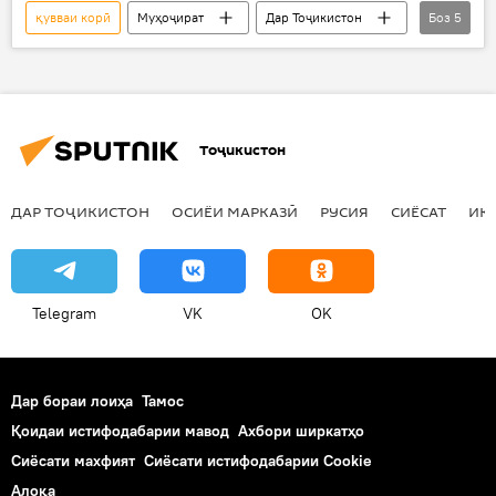
қувваи корӣ
Муҳоҷират
Дар Тоҷикистон
Боз
5
Ҳамаи хабарҳо
АМА
ВУХ-и Тоҷикистон
баррасӣ
мулоқот
Тоҷикистон
ДАР ТОҶИКИСТОН
ОСИЁИ МАРКАЗӢ
РУСИЯ
СИЁСАТ
ИҚ
Telegram
VK
OK
Дар бораи лоиҳа
Тамос
Қоидаи истифодабарии мавод
Ахбори ширкатҳо
Сиёсати махфият
Сиёсати истифодабарии Cookie
Алоқа