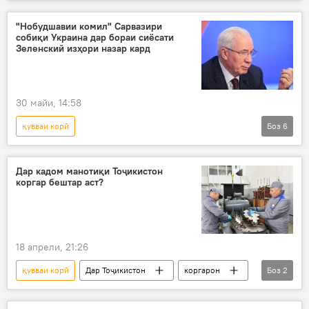
кор
деҳот
"Нобудшавии комил" Сарвазири
собиқи Украина дар бораи сиёсати
Зеленский изҳори назар кард
30 майи, 14:58
қувваи корӣ
Боз
6
Амалиёти вижаи Русия барои ҳимояи Донбасс: охирин хабарҳо
Украина
амалиёти вижа
Дар кадом манотиқи Тоҷикистон
коргар бештар аст?
Владимир Зеленский
Сиёсат
Муҳоҷират
18 апрели, 21:26
қувваи корӣ
Дар Тоҷикистон
коргарон
Боз
2
Иқтисод
Саноат