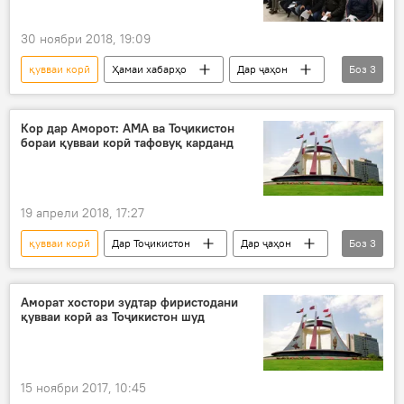
30 ноябри 2018, 19:09
қувваи корӣ
Ҳамаи хабарҳо
Дар ҷаҳон
Боз
3
Муҳоҷират
коргарон
Дар Русия
Кор дар Аморот: АМА ва Тоҷикистон
бораи қувваи корӣ тафовуқ карданд
19 апрели 2018, 17:27
қувваи корӣ
Дар Тоҷикистон
Дар ҷаҳон
Боз
3
Ҳамаи хабарҳо
Тоҷикистон-АМА
кор
Аморат хостори зудтар фиристодани
қувваи корӣ аз Тоҷикистон шуд
15 ноябри 2017, 10:45