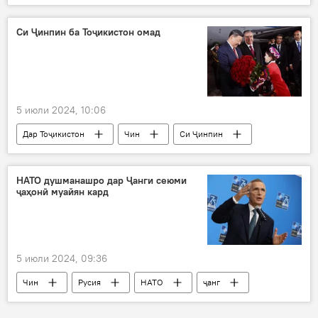
маркази миллии тестӣ
довталабон
дохилшавӣ
Маориф
Си Ҷинпин ба Тоҷикистон омад
5 июли 2024, 10:06
Дар Тоҷикистон
Чин
Си Ҷинпин
Раҳмон
Сиёсат
НАТО душманашро дар Ҷанги сеюми
ҷаҳонӣ муайян кард
5 июли 2024, 09:36
Чин
Русия
НАТО
ҷанг
Сиёсат
Сутуннигор