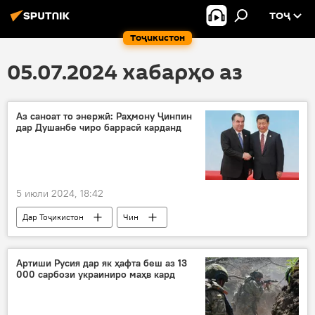
ТОҶ
Тоҷикистон
05.07.2024 хабарҳо аз
Аз саноат то энержӣ: Раҳмону Ҷинпин
дар Душанбе чиро баррасӣ карданд
5 июли 2024, 18:42
Дар Тоҷикистон
Чин
Эмомалӣ Раҳмон
Си Ҷинпин
Сиёсат
Артиши Русия дар як ҳафта беш аз 13
000 сарбози украиниро маҳв кард