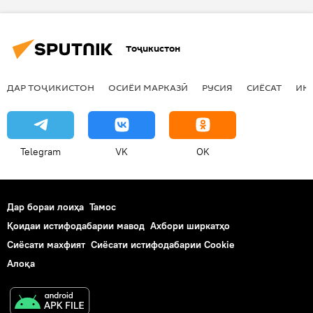
Тоҷикистон
ДАР ТОҶИКИСТОН
ОСИЁИ МАРКАЗӢ
РУСИЯ
СИЁСАТ
ИҚ
Telegram
VK
OK
Дар бораи лоиҳа
Тамос
Қоидаи истифодабарии мавод
Ахбори ширкатҳо
Сиёсати махфият
Сиёсати истифодабарии Cookie
Алоқа