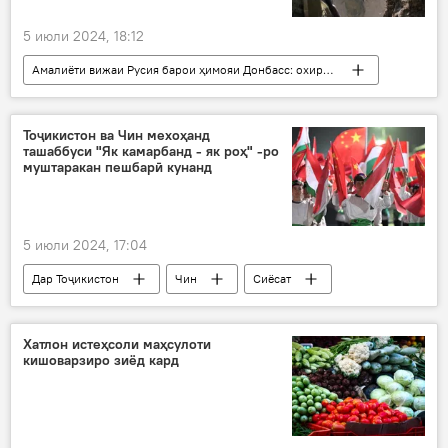
5 июли 2024, 18:12
Амалиёти вижаи Русия барои ҳимояи Донбасс: охирин хабарҳо
Русия
Украина
Амният ва мудофиа
амалиёти вижа
Тоҷикистон ва Чин мехоҳанд
ташаббуси "Як камарбанд - як роҳ" -ро
муштаракан пешбарӣ кунанд
5 июли 2024, 17:04
Дар Тоҷикистон
Чин
Сиёсат
Си Ҷинпин
Хатлон истеҳсоли маҳсулоти
кишоварзиро зиёд кард