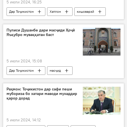
5 июли 2024, 16:25
Дар Тоҷикистон
Хатлон
кишоварзӣ
Пулиси Душанбе дари масҷиди Ҳоҷӣ
Яъқубро муваққатан баст
5 июли 2024, 15:08
Дар Тоҷикистон
масҷид
Раёсати ВКД ҶТ дар шаҳри Душанбе
Иҷтимоъ
Раҳмон: Тоҷикистон дар сафи пеши
мубориза бо хатари маводи мухаддир
қарор дорад
5 июли 2024, 14:12