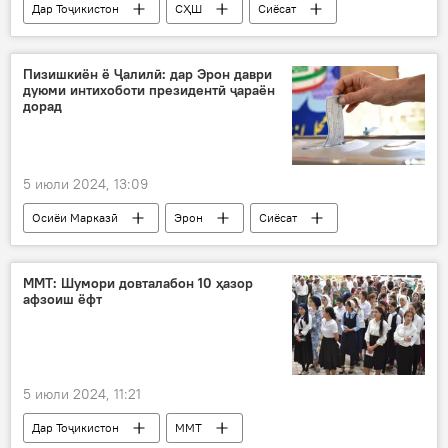
Дар Тоҷикистон
СҲШ
Сиёсат
Эмомалӣ Раҳмон
маводи мухаддир
Пизишкиён ё Ҷалилӣ: дар Эрон даври
дуюми интихоботи президентӣ ҷараён
дорад
5 июли 2024, 13:09
Осиёи Марказӣ
Эрон
Сиёсат
Интихоботи президентӣ
ММТ: Шумори довталабон 10 ҳазор
афзоиш ёфт
5 июли 2024, 11:21
Дар Тоҷикистон
ММТ