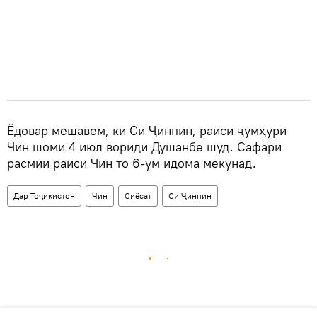
Ёдовар мешавем, ки Си Ҷинпин, раиси ҷумҳури
Чин шоми 4 июл вориди Душанбе шуд. Сафари
расмии раиси Чин то 6-ум идома мекунад.
Дар Тоҷикистон
Чин
Сиёсат
Си Ҷинпин