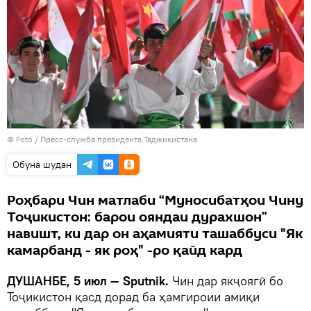
© Foto / Пресс-служба президента Таджикистана
Обуна шудан
Роҳбари Чин матлаби “Муносибатҳои Чину
Тоҷикистон: барои ояндаи дурахшон”
навишт, ки дар он аҳамияти ташаббуси "Як
камарбанд - як роҳ" -ро қайд кард
ДУШАНБЕ, 5 июл — Sputnik.
Чин дар якҷоягӣ бо
Тоҷикистон қасд дорад ба ҳамгироии амиқи