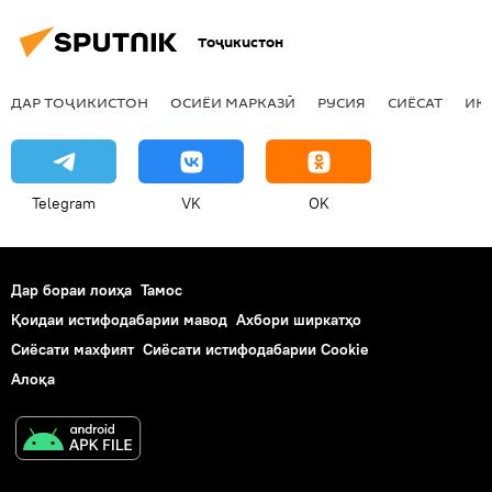
Тоҷикистон
ДАР ТОҶИКИСТОН
ОСИЁИ МАРКАЗӢ
РУСИЯ
СИЁСАТ
ИҚ
Telegram
VK
OK
Дар бораи лоиҳа
Тамос
Қоидаи истифодабарии мавод
Ахбори ширкатҳо
Сиёсати махфият
Сиёсати истифодабарии Cookie
Алоқа