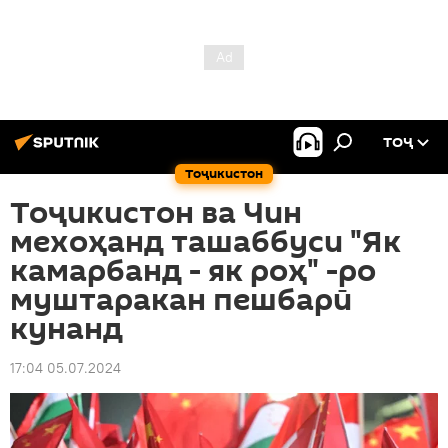
ТОҶ
Тоҷикистон
Тоҷикистон ва Чин
мехоҳанд ташаббуси "Як
камарбанд - як роҳ" -ро
муштаракан пешбарӣ
кунанд
17:04 05.07.2024