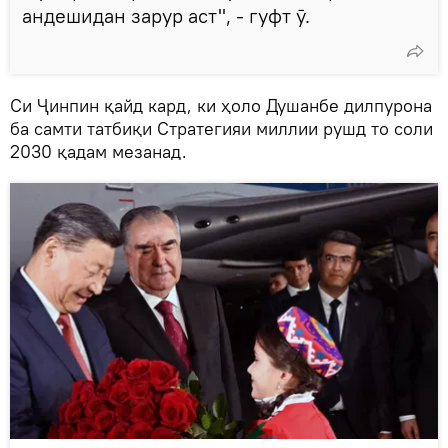
андешидан зарур аст", - гуфт ӯ.
Си Ҷинпин қайд кард, ки ҳоло Душанбе дилпурона
ба самти татбиқи Стратегияи миллии рушд то соли
2030 қадам мезанад.