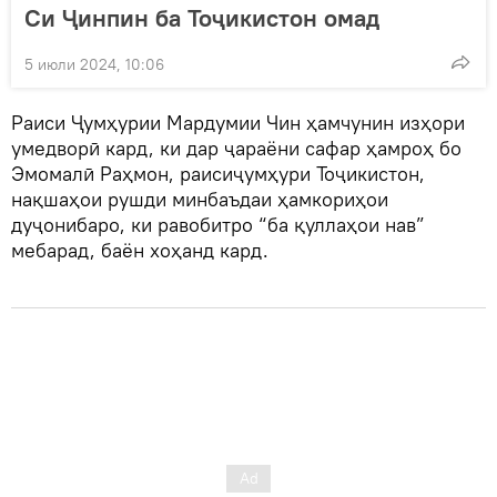
Си Ҷинпин ба Тоҷикистон омад
5 июли 2024, 10:06
Раиси Ҷумҳурии Мардумии Чин ҳамчунин изҳори
умедворӣ кард, ки дар ҷараёни сафар ҳамроҳ бо
Эмомалӣ Раҳмон, раисиҷумҳури Тоҷикистон,
нақшаҳои рушди минбаъдаи ҳамкориҳои
дуҷонибаро, ки равобитро “ба қуллаҳои нав”
мебарад, баён хоҳанд кард.