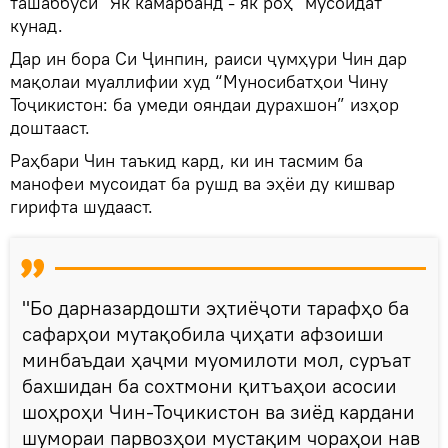
ташаббуси "Як камарбанд - як роҳ" мусоидат
кунад.
Дар ин бора Си Ҷинпин, раиси ҷумҳури Чин дар
мақолаи муаллифии худ “Муносибатҳои Чину
Тоҷикистон: ба умеди ояндаи дурахшон” изҳор
доштааст.
Раҳбари Чин таъкид кард, ки ин тасмим ба
манофеи мусоидат ба рушд ва эҳёи ду кишвар
гирифта шудааст.
"Бо дарназардошти эҳтиёҷоти тарафҳо ба
сафарҳои мутақобила ҷиҳати афзоиши
минбаъдаи ҳаҷми муомилоти мол, суръат
бахшидан ба сохтмони қитъаҳои асосии
шоҳроҳи Чин-Тоҷикистон ва зиёд кардани
шумораи парвозҳои мустақим чораҳои нав