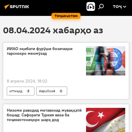
ТОҶ
Тоҷикистон
08.04.2024 хабарҳо аз
ИИАО оқибати фурӯши бозичаҳои
тарснокро меомӯзад
8 апрели 2024, 18:02
иттиҳод
АвруОсиё
Иттиҳоди иқтисодии Уросиё
бозӣ
Иқтисод
савдо
Низоми раводид метавонад муваққатӣ
бошад: Сафорати Туркия виза ба
тоҷикистониҳоро шарҳ дод