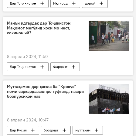
Дар Тоҷикистон
Иқтисод
дороӣ
саҳми бузург
ҷашн
Манъи идгардак дар Тоҷикистон:
Мақомот мегӯянд хоси мо нест,
сокинон чӣ?
8 апрели 2024, 11:50
Дар Тоҷикистон
Фарҳанг
Иди Фитр
Рамазон
идгардак
манъ
кӯдакон
мактаб
Муттаҳамон дар ҳамла ба "Крокус"
номи саркардаашонро гуфтанд: нашри
бозпурсиҳои нав
8 апрели 2024, 10:47
Дар Русия
боздошт
муттаҳам