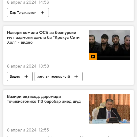
8 апрели 2024, 14:56
Дар Тоҷикистон
Навигариҳои варзиши Тоҷикистон
сармураббӣ таъин шуд
донишгоҳ
Навори комили ФСБ аз бозпурсии
муттаҳамони ҳамла ба "Крокус Сити
даргузашт
волейбол
Хол" - видео
8 апрели 2024, 13:58
Видео
ҳамлаи террористӣ
Амният ва мудофиа
Русия
ФСБ
муттаҳам
шоҳидӣ
Украина
Вазири иқтисод: даромади
тоҷикистониҳо 113 баробар зиёд шуд
8 апрели 2024, 12:55