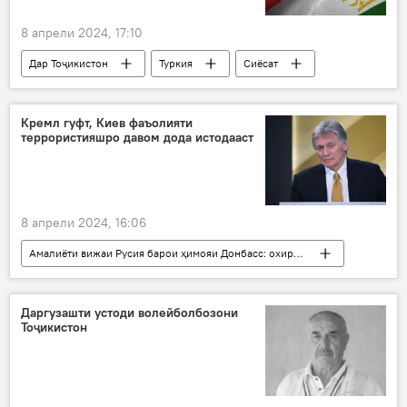
8 апрели 2024, 17:10
Дар Тоҷикистон
Туркия
Сиёсат
ҳамлаи террористӣ
виза
раводид
боздид
Кремл гуфт, Киев фаъолияти
террористияшро давом дода истодааст
8 апрели 2024, 16:06
Амалиёти вижаи Русия барои ҳимояи Донбасс: охирин хабарҳо
Дар Русия
Украина
ҳамлаи мушакӣ
зарба
нерӯгоҳ
ҳастаӣ
Даргузашти устоди волейболбозони
Тоҷикистон
Запороже