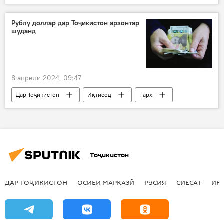
бозпурсӣ
Рӯйдод, ҷиноят ва ҳолатҳои фавқулода
Рублу доллар дар Тоҷикистон арзонтар
шуданд
Украина
8 апрели 2024, 09:47
Дар Тоҷикистон
Иқтисод
нарх
Бонки Миллӣ
қурб
доллар
евро
Тоҷикистон
ДАР ТОҶИКИСТОН
ОСИЁИ МАРКАЗӢ
РУСИЯ
СИЁСАТ
ИҚ