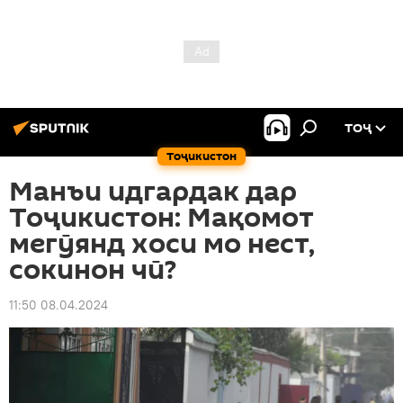
ТОҶ
Тоҷикистон
Манъи идгардак дар
Тоҷикистон: Мақомот
мегӯянд хоси мо нест,
сокинон чӣ?
11:50 08.04.2024