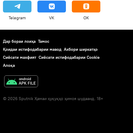
Telegram
VK
OK
Дар бораи лоиҳа
Тамос
Қоидаи истифодабарии мавод
Ахбори ширкатҳо
Сиёсати махфият
Сиёсати истифодабарии Cookie
Алоқа
© 2026 Sputnik Ҳамаи ҳуқуқҳо ҳимоя шудаанд. 18+