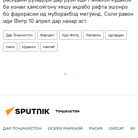
ба хонаи ҳамсоягону хешу ақрабо рафта эшонро
бо фарорасии ид муборакбод мегӯянд. Соли равон
иди Фитр 10 апрел дар назар аст.
Дар Тоҷикистон
Фарҳанг
Иди Фитр
Рамазон
идгардак
манъ
кӯдакон
мактаб
Тоҷикистон
ДАР ТОҶИКИСТОН
ОСИЁИ МАРКАЗӢ
РУСИЯ
СИЁСАТ
ИҚ