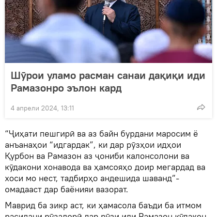
Шӯрои уламо расман санаи дақиқи иди
Рамазонро эълон кард
4 апрели 2024, 13:11
“Ҷиҳати пешгирӣ ва аз байн бурдани маросим ё
анъанаҳои “идгардак”, ки дар рӯзҳои идҳои
Қурбон ва Рамазон аз ҷониби калонсолони ва
кӯдакони хонавода ва ҳамсояҳо доир мегардад ва
хоси мо нест, тадбирҳо андешида шаванд”-
омадааст дар баёнияи вазорат.
Маврид ба зикр аст, ки ҳамасола баъди ба итмом
расидани рӯзадорӣ дар рӯзи иди Рамазон кӯдакон