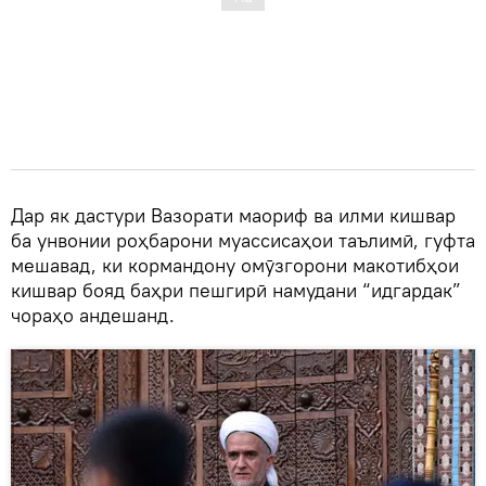
Дар як дастури Вазорати маориф ва илми кишвар
ба унвонии роҳбарони муассисаҳои таълимӣ, гуфта
мешавад, ки кормандону омӯзгорони макотибҳои
кишвар бояд баҳри пешгирӣ намудани “идгардак”
чораҳо андешанд.