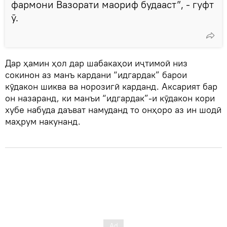
фармони Вазорати маориф будааст”, - гуфт
ӯ.
Дар ҳамин ҳол дар шабакаҳои иҷтимоӣ низ
сокинон аз манъ кардани “идгардак” барои
кӯдакон шиква ва норозигӣ карданд. Аксарият бар
он назаранд, ки манъи “идгардак”-и кӯдакон кори
хубе набуда даъват намуданд то онҳоро аз ин шодӣ
маҳрум накунанд.