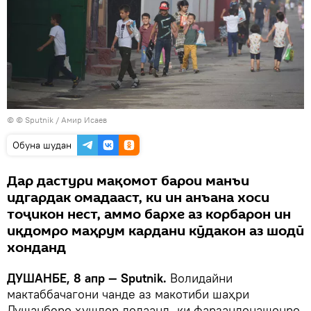
© © Sputnik / Амир Исаев
Обуна шудан
Дар дастури мақомот барои манъи
идгардак омадааст, ки ин анъана хоси
тоҷикон нест, аммо бархе аз корбарон ин
иқдомро маҳрум кардани кӯдакон аз шодӣ
хонданд
ДУШАНБЕ, 8 апр — Sputnik.
Волидайни
мактаббачагони чанде аз макотиби шаҳри
Душанберо ҳушдор додаанд, ки фарзандонашонро