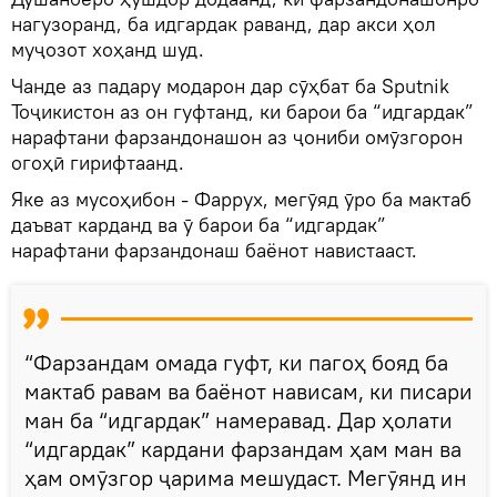
нагузоранд, ба идгардак раванд, дар акси ҳол
муҷозот хоҳанд шуд.
Чанде аз падару модарон дар сӯҳбат ба Sputnik
Тоҷикистон аз он гуфтанд, ки барои ба “идгардак”
нарафтани фарзандонашон аз ҷониби омӯзгорон
огоҳӣ гирифтаанд.
Яке аз мусоҳибон - Фаррух, мегӯяд ӯро ба мактаб
даъват карданд ва ӯ барои ба “идгардак”
нарафтани фарзандонаш баёнот навистааст.
“Фарзандам омада гуфт, ки пагоҳ бояд ба
мактаб равам ва баёнот нависам, ки писари
ман ба “идгардак” намеравад. Дар ҳолати
“идгардак” кардани фарзандам ҳам ман ва
ҳам омӯзгор ҷарима мешудаст. Мегӯянд ин