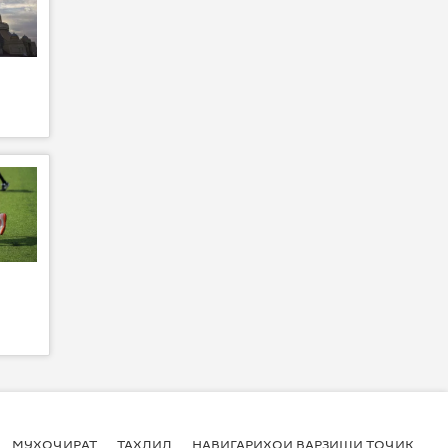
МУҲОҶИРАТ
ТАҲЛИЛ
НАВИГАРИҲОИ ВАРЗИШИ ТОҶИКИСТ