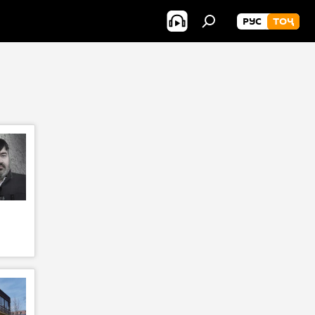
РУС
ТОҶ