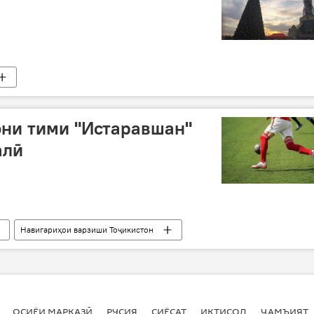
они тими "Истаравшан"
алӣ
Навигариҳои варзиши Тоҷикистон
ОСИЁИ МАРКАЗӢ
РУСИЯ
СИЁСАТ
ИҚТИСОД
ҶАМЪИЯТ