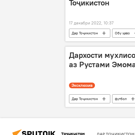
Тоҷикистон
17 декабри 2022, 10:37
Дар Тоҷикистон
Обу ҳаво
Дархости мухлис
аз Рустами Эмом
Эксклюзив
Дар Тоҷикистон
футбол
Тоҷикистон
ДАР ТОҶИКИСТОН