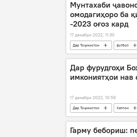
Мунтахаби ҷавоно
омодагиҳоро ба 
-2023 оғоз кард
17 декабри 2022, 11:30
Дар Тоҷикистон
футбол
мунтахаби Тоҷикистон
Дар фурудгоҳи Бо
имкониятҳои нав
17 декабри 2022, 10:59
Дар Тоҷикистон
Хатлон
Гарму бебориш: п