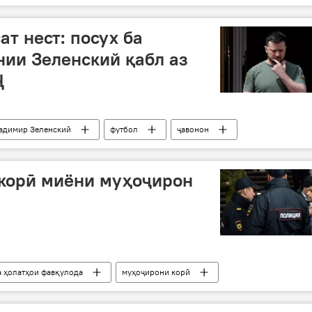
т нест: посух ба
нии Зеленский қабл аз
Ҷ
адимир Зеленский
футбол
ҷавонон
Дар ҷаҳон
бехатарӣ дар ҷаҳон
Ҷоми ҷаҳонӣ
ткорӣ миёни муҳоҷирон
а ҳолатҳои фавқулода
муҳоҷирони корӣ