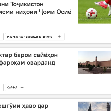
ни Тоҷикистон
қисми ниҳоии Ҷоми Осиё
Навигариҳои варзиши Тоҷикистон
хтар барои сайёҳон
 фароҳам оварданд
Сайёҳӣ
ешгӯии ҳаво дар