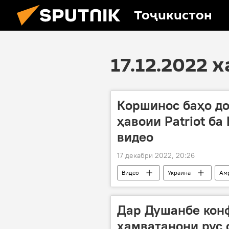
Тоҷикистон
17.12.2022 
Коршинос баҳо до
ҳавоии Patriot ба
видео
17 декабри 2022, 20:26
Видео
Украина
Ам
Дар Душанбе кон
ҳамватанони рус 