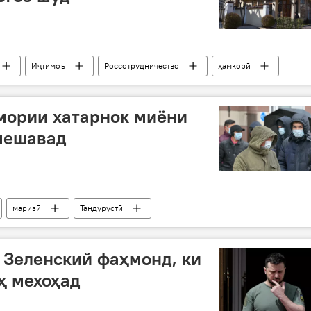
Иҷтимоъ
Россотрудничество
ҳамкорӣ
мории хатарнок миёни
мешавад
маризӣ
Тандурустӣ
 Зеленский фаҳмонд, ки
ҳ мехоҳад