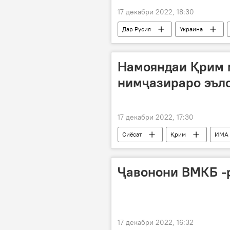
17 декабри 2022, 18:30
Дар Русия
Украина
Намояндаи Қрим 
нимҷазираро эъло
17 декабри 2022, 17:30
Сиёсат
Қрим
ИМА
Ҷавонони ВМКБ -
17 декабри 2022, 16:32