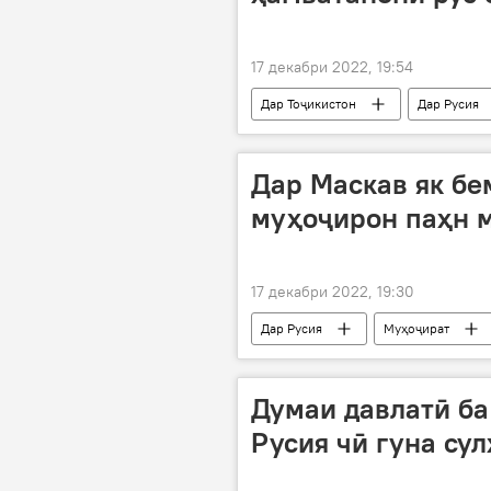
17 декабри 2022, 19:54
Дар Тоҷикистон
Дар Русия
Дар Маскав як бе
муҳоҷирон паҳн 
17 декабри 2022, 19:30
Дар Русия
Муҳоҷират
Думаи давлатӣ ба
Русия чӣ гуна сул