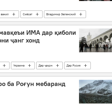
вакил
Сиёсат
Владимир Зеленский
мавқеъи ИМА дар қиболи
ни ҷанг хонд
Украина
Дар ҷаҳон
Дар Русия
ро ба Роғун мебаранд