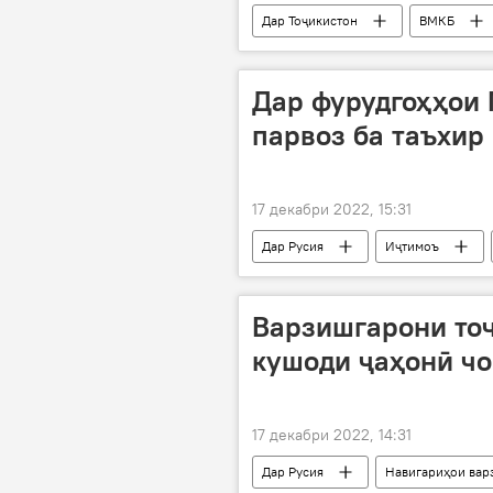
Дар Тоҷикистон
ВМКБ
Дар фурудгоҳҳои 
парвоз ба таъхир 
17 декабри 2022, 15:31
Дар Русия
Иҷтимоъ
Варзишгарони то
кушоди ҷаҳонӣ чо
17 декабри 2022, 14:31
Дар Русия
Навигариҳои вар