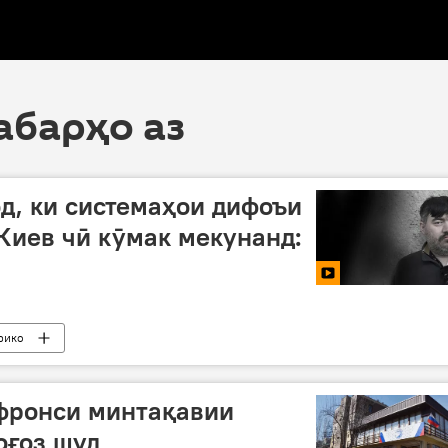
хабарҳо аз
д, ки системаҳои дифоъи
 Киев чӣ кӯмак мекунанд:
рико
фронси минтақавии
оғоз шуд