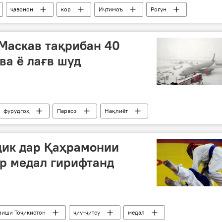
ҷавонон
кор
Иҷтимоъ
Роғун
Маскав тақрибан 40
ва ё лағв шуд
фурудгоҳ
Парвоз
Нақлиёт
ҷик дар Қаҳрамонии
р медал гирифтанд
зиши Тоҷикистон
ҷиу-ҷитсу
медал