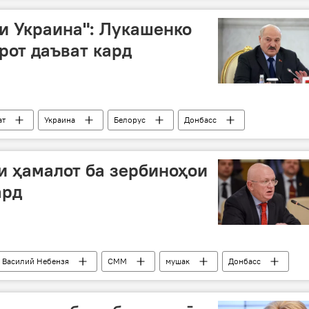
и Украина": Лукашенко
рот даъват кард
ат
Украина
Белорус
Донбасс
и ҳамалот ба зербиноҳои
ард
Василий Небензя
СММ
мушак
Донбасс