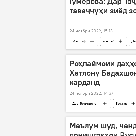
Гумерова: Дар Тоҷ
таваҷҷуҳи зиёд з
24 ноябри 2022, 15:13
Маориф
мактаб
Да
мактаби русӣ
Дар Русия
Роҳпаймоии даҳҳо
Хатлону Бадахшо
карданд
24 ноябри 2022, 14:37
Дар Тоҷикистон
Бохтар
Маълум шуд, чанд
донишгоҳҳои Руси