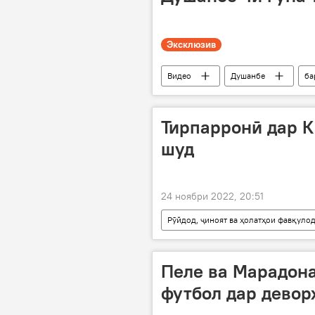
Эксклюзив
Видео
Душанбе
ба
Тирпарронӣ дар К
шуд
24 ноябри 2022, 20:51
Рӯйдод, ҷиноят ва ҳолатҳои фавқуло
Пеле ва Марадона
футбол дар деворҳ