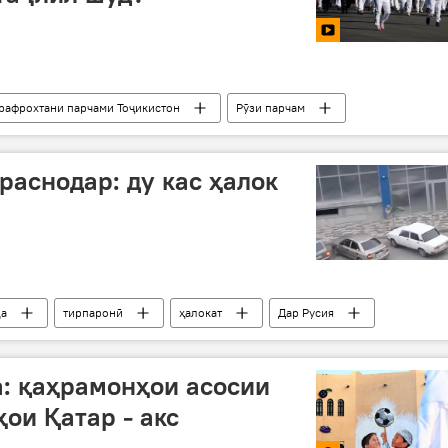
рафрохтани парчами Тоҷикистон
Рӯзи парчам
раснодар: ду кас ҳалок
да
тирпаронӣ
ҳалокат
Дар Русия
: қаҳрамонҳои асосии
ои Қатар - акс