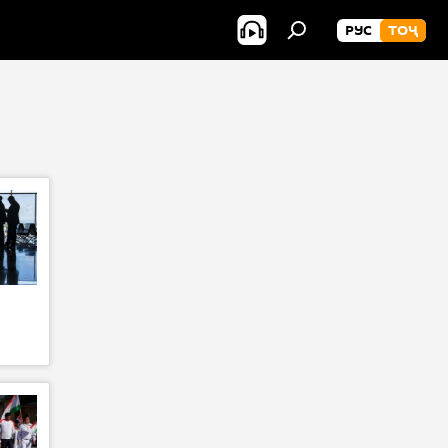
РУС
ТОҶ