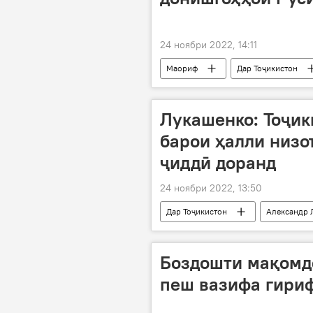
24 ноябри 2022, 14:11
Маориф
Дар Тоҷикистон
таҳсил
Лукашенко: Тоҷик
барои ҳалли низо
ҷиддӣ доранд
24 ноябри 2022, 13:50
Дар Тоҷикистон
Александр 
мушкил
ҳалли низоъ
Боздошти мақомдо
пеш вазифа гириф