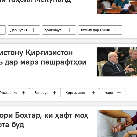
Дар Русия
донишҷӯён
таҳсил дар Русия
истону Қирғизистон
ъ дар марз пешрафтҳои
Лукашенко
Беларус
Қирғизистон
марз
Раисҷумҳур
Эмомалӣ Раҳмон
ри Бохтар, ки ҳафт моҳ
та буд