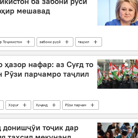
икистон ба забони русӣ
оҳир мешавад
р Тоҷикистон
забони русӣ
таҳсил
 ҳазор нафар: аз Суғд то
н Рӯзи парчамро таҷлил
Хоруғ
Хуҷанд
Рӯзи парчам
 донишҷӯи тоҷик дар
я таҳсил мекунанд