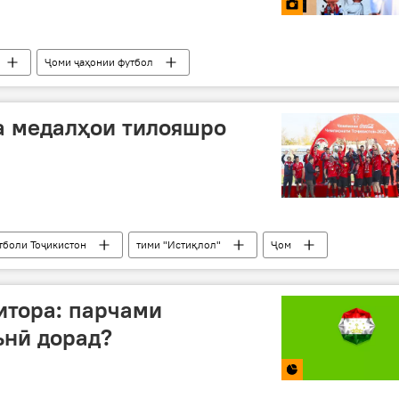
Ҷоми ҷаҳонии футбол
а медалҳои тилояшро
тболи Тоҷикистон
тими "Истиқлол"
Ҷом
ситора: парчами
ънӣ дорад?