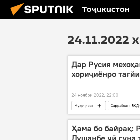
Тоҷикистон
24.11.2022 
Дар Русия мехоҳа
хориҷиёнро тағйи
24 ноябри 2022, 22:00
Муҳоҷират
Сарраёсати ВКД-
Ҳама бо байрақ: 
Душанбе чӣ гуна 