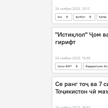
24 ноябри 2022, 20:11
Акс
футбол
Қатар
Навигариҳои варзиши Тоҷикистон
"Истиқлол" Ҷом в
гирифт
24 ноябри 2022, 19:39
Ҷоми ФФТ
Федератсияи Фу
Қаҳрамонии футболи Тоҷикистон
Се ранг тоҷ ва 7 
Тоҷикистон чӣ ма
24 ноябри 2022, 18:53