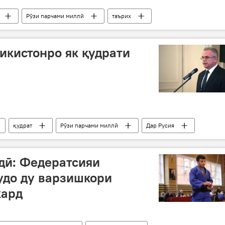
Рӯзи парчами миллӣ
таърих
икистонро як қудрати
қудрат
Рӯзи парчами миллӣ
Дар Русия
дӣ: Федератсияи
удо ду варзишкори
кард