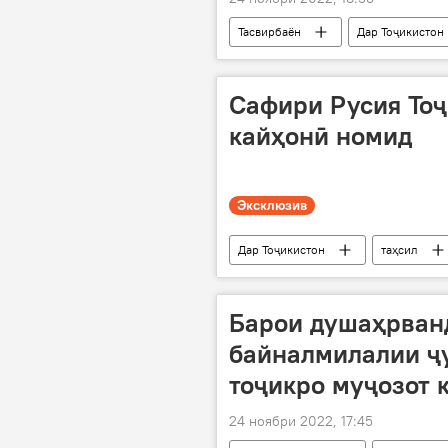
Тасвирбаён
Дар Тоҷикистон
Сафири Русия Тоҷ
кайҳонӣ номид
Эксклюзив
Дар Тоҷикистон
таҳсил
Барои душаҳрван
байналмилалии ҷ
тоҷикро муҷозот 
24 ноябри 2022, 17:45