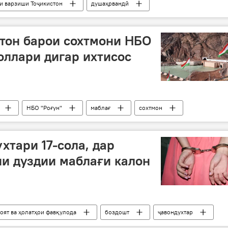
и варзиши Тоҷикистон
душаҳрвандӣ
тон барои сохтмони НБО
доллари дигар ихтисос
НБО "Роғун"
маблағ
сохтмон
хтари 17-сола, дар
и дуздии маблағи калон
оят ва ҳолатҳои фавқулода
боздошт
ҷавондухтар