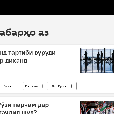
хабарҳо аз
нд тартиби вуруди
р диҳанд
и Русия
Иҷтимоъ
Дар Русия
Рӯзи парчам дар
таҷлил шуд?