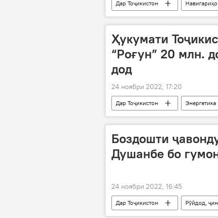
Дар Тоҷикистон
Навигариҳо
Федератсияи дзюдои Тоҷикистон
Ҳукумати Тоҷикис
“Роғун” 20 млн. 
дод
24 ноябри 2022, 17:20
Дар Тоҷикистон
Энергетика
Ҳукумат
Боздошти ҷавонду
Душанбе бо гумон
24 ноябри 2022, 16:45
Дар Тоҷикистон
Рӯйдод, ҷин
дуздӣ
ВКД