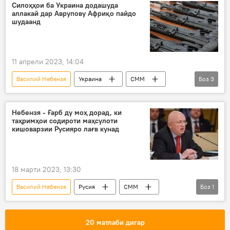
Силоҳҳои ба Украина додашуда
аллакай дар Аврупову Африқо пайдо
шудаанд
11 апрели 2023, 14:04
Василий Небензя
Украина
СММ
Боз
3
аслиҳа
Ғарб
ИМА
Небензя - Ғарб ду моҳ дорад, ки
таҳримҳои содироти маҳсулоти
кишоварзии Русияро лағв кунад
18 марти 2023, 13:30
Василий Небензя
Русия
СММ
Боз
1
Сиёсат
20 матлаби дигар