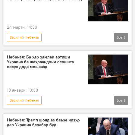
Сиёсат
Владимир Путин
Доналд Трамп
24 марти, 14:39
Василий Небензя
Боз
5
Амалиёти вижаи Русия барои ҳимояи Донбасс: охирин хабарҳо
Русия
Украина
Сиёсат
Небензя: Ба ҳар ҳамлаи артиши
Украина ба шаҳрвандони осоишта
музокирот
посух дода мешавад
13 январи, 13:38
Василий Небензя
Боз
8
Амалиёти вижаи Русия барои ҳимояи Донбасс: охирин хабарҳо
СММ
Украина
Русия
Небензя: Трамп шояд аз баъзе чизҳо
дар Украина бехабар буд
Дар Русия
амалиёти вижа