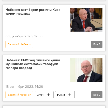
Амният ва мудофиа
Шӯрои амнияти СММ
Эрон
Исроил
Небензя: вақт барои режими Киев
тамом мешавад
30 декабри 2023, 12:55
Василий Небензя
Боз
5
Амалиёти вижаи Русия барои ҳимояи Донбасс: охирин хабарҳо
Русия
Украина
Сиёсат
Небензя: СММ ҳеҷ фишанги ҳалли
мушкилоти системавии тавофуқи
СММ
ғалларо надорад
18 сентябри 2023, 14:26
Василий Небензя
СММ
Русия
Боз
2
ғалла
Дар ҷаҳон