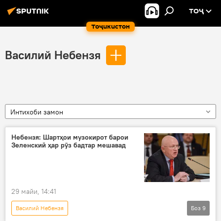
ТОҶ
Тоҷикистон
Василий Небензя
Интихоби замон
Небензя: Шартҳои музокирот барои
Зеленский ҳар рӯз бадтар мешавад
29 майи, 14:41
Василий Небензя
Боз
9