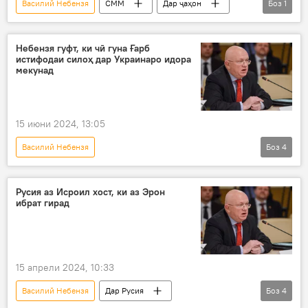
Василий Небензя
СММ
Дар ҷаҳон
Боз
1
Афғонистон
Небензя гуфт, ки чӣ гуна Ғарб
истифодаи силоҳ дар Украинаро идора
мекунад
15 июни 2024, 13:05
Василий Небензя
Боз
4
Амалиёти вижаи Русия барои ҳимояи Донбасс: охирин хабарҳо
Русия
Ғарб
амалиёти вижа
Русия аз Исроил хост, ки аз Эрон
ибрат гирад
15 апрели 2024, 10:33
Василий Небензя
Дар Русия
Боз
4