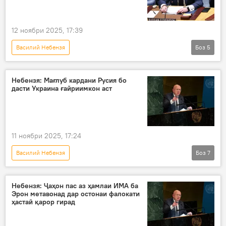
Шӯрои амнияти СММ
Амният ва мудофиа
12 ноябри 2025, 17:39
Василий Небензя
Боз
5
Амалиёти вижаи Русия барои ҳимояи Донбасс: охирин хабарҳо
Русия
Украина
ИМА
Небензя: Мағлуб кардани Русия бо
дасти Украина ғайриимкон аст
Доналд Трамп
11 ноябри 2025, 17:24
Василий Небензя
Боз
7
Амалиёти вижаи Русия барои ҳимояи Донбасс: охирин хабарҳо
Русия
Дар Русия
Украина
Небензя: Ҷаҳон пас аз ҳамлаи ИМА ба
Эрон метавонад дар остонаи фалокати
амалиёти вижа
оташбас
Сиёсат
ҳастаӣ қарор гирад