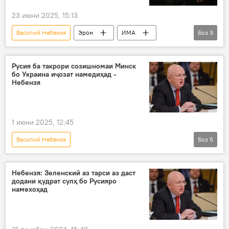
23 июни 2025, 15:13
Василий Небензя
Эрон
ИМА
Боз
3
Дар ҷаҳон
Сиёсат
ҳастаӣ
Русия ба такрори созишномаи Минск
бо Украина иҷозат намедиҳад -
Небензя
1 июни 2025, 12:45
Василий Небензя
Боз
5
Амалиёти вижаи Русия барои ҳимояи Донбасс: охирин хабарҳо
Русия
Украина
Сиёсат
Небензя: Зеленский аз тарси аз даст
додани қудрат сулҳ бо Русияро
амалиёти вижа
намехоҳад