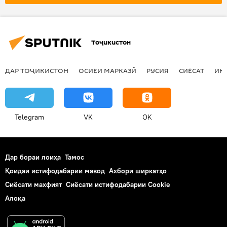
Тоҷикистон
ДАР ТОҶИКИСТОН
ОСИЁИ МАРКАЗӢ
РУСИЯ
СИЁСАТ
ИҚ
Telegram
VK
OK
Дар бораи лоиҳа
Тамос
Қоидаи истифодабарии мавод
Ахбори ширкатҳо
Сиёсати махфият
Сиёсати истифодабарии Cookie
Алоқа