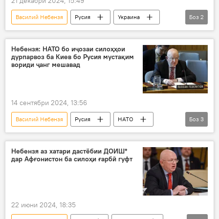
21 декабри 2024, 15:49
Василий Небензя
Русия
Украина
Боз
2
Сиёсат
Амалиёти вижаи Русия барои ҳимояи Донбасс: охирин хабарҳо
Небензя: НАТО бо иҷозаи силоҳҳои
дурпарвоз ба Киев бо Русия мустақим
вориди ҷанг мешавад
14 сентябри 2024, 13:56
Василий Небензя
Русия
НАТО
Боз
3
Дар ҷаҳон
Сиёсат
СММ
Небензя аз хатари дастёбии ДОИШ*
дар Афғонистон ба силоҳи ғарбӣ гуфт
22 июни 2024, 18:35