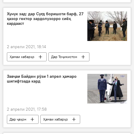
Хунук зад: дар Суғд боришоти барф, 27
ҳазор гектор зардолузорро сиёҳ
кардааст
2 апрели 2021, 18:14
Ҳамаи хабарҳо
Дар Тоҷикистон
сармо
дарахтон
ҳосил
Завҷаи Байден рӯзи 1 апрел ҳамаро
шигифтзада кард
2 апрели 2021, 17:58
Дар ҷаҳон
Ҳамаи хабарҳо