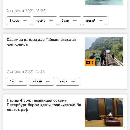
2 апрели 2021, 15:35
Видео
масир
баҳр
киштӣ
Дар Русия
Садамаи қатора дар Тайван: аксҳо аз
ҷои ҳодиса
7
2 апрели 2021, 15:18
Акс
Тайван
такон
ҷон додан
мард
Рӯйдод, ҷиноят ва ҳолатҳои фавқулода
Пас аз 4 сол: парвандаи сокини
Петербург барои қатли тоҷикистонӣ ба
додгоҳ рафт