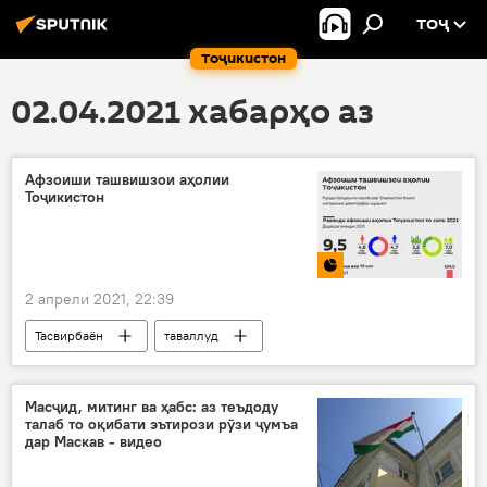
ТОҶ
Тоҷикистон
02.04.2021 хабарҳо аз
Афзоиши ташвишзои аҳолии
Тоҷикистон
2 апрели 2021, 22:39
Тасвирбаён
таваллуд
Дар Тоҷикистон
Масҷид, митинг ва ҳабс: аз теъдоду
талаб то оқибати эътирози рӯзи ҷумъа
дар Маскав - видео