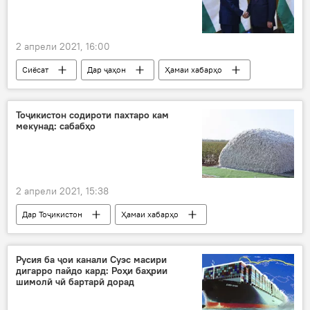
2 апрели 2021, 16:00
Сиёсат
Дар ҷаҳон
Ҳамаи хабарҳо
Тоҷикистон содироти пахтаро кам
мекунад: сабабҳо
2 апрели 2021, 15:38
Дар Тоҷикистон
Ҳамаи хабарҳо
Иқтисод
Русия ба ҷои канали Суэс масири
дигарро пайдо кард: Роҳи баҳрии
шимолӣ чӣ бартарӣ дорад