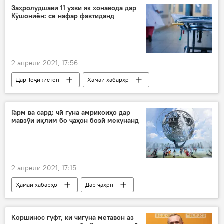
Заҳролудшави 11 узви як хонавода дар
Кӯшониён: се нафар фавтиданд
2 апрели 2021, 17:56
Дар Тоҷикистон
Ҳамаи хабарҳо
Рӯйдод, ҷиноят ва ҳолатҳои фавқулода
заҳролуд
хонавода
Гарм ва сард: чӣ гуна амрикоиҳо дар
мавзӯи иқлим бо ҷаҳон бозӣ мекунанд
2 апрели 2021, 17:15
Ҳамаи хабарҳо
Дар ҷаҳон
амрикоиҳо
ИМА
бозӣ
мавзеъ
Дар Русия
Коршинос гуфт, ки чигуна метавон аз