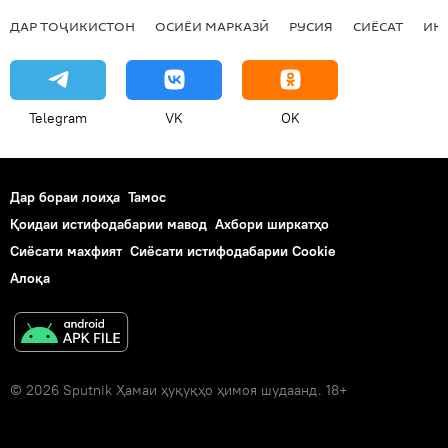
ДАР ТОҶИКИСТОН
ОСИЁИ МАРКАЗӢ
РУСИЯ
СИЁСАТ
ИҚ
Telegram
VK
OK
Дар бораи лоиҳа
Тамос
Қоидаи истифодабарии мавод
Ахбори ширкатҳо
Сиёсати махфият
Сиёсати истифодабарии Cookie
Алоқа
© 2026 Sputnik Ҳамаи ҳуқуқҳо ҳимоя шудаанд. 18+