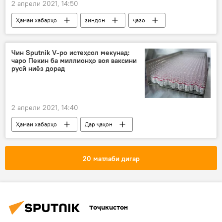
2 апрели 2021, 14:50
Ҳамаи хабарҳо
зиндон
ҷазо
қатл
Санкт-Петербург
Рӯйдод, ҷиноят ва ҳолатҳои фавқулода
Чин Sputnik V-ро истеҳсол мекунад:
чаро Пекин ба миллионҳо воя ваксини
русӣ ниёз дорад
2 апрели 2021, 14:40
Ҳамаи хабарҳо
Дар ҷаҳон
Тандурустӣ
Чин
ваксина
истеҳсолот
Дар Русия
20 матлаби дигар
Тоҷикистон