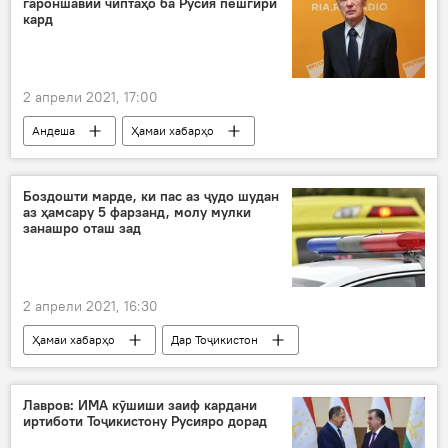
гароншавии чиптаҳо ба Русия пешгирӣ
кард
2 апрели 2021, 17:00
Андеша
Ҳамаи хабарҳо
Дар Тоҷикистон
Дар Русия
чипта
гарон
Боздошти марде, ки пас аз ҷудо шудан
аз ҳамсару 5 фарзанд, молу мулки
занашро оташ зад
2 апрели 2021, 16:30
Ҳамаи хабарҳо
Дар Тоҷикистон
Шаҳритус
боздошт
мард
шикоят
зан
Лавров: ИМА кӯшиши заиф кардани
иртиботи Тоҷикистону Русияро дорад
Рӯйдод, ҷиноят ва ҳолатҳои фавқулода