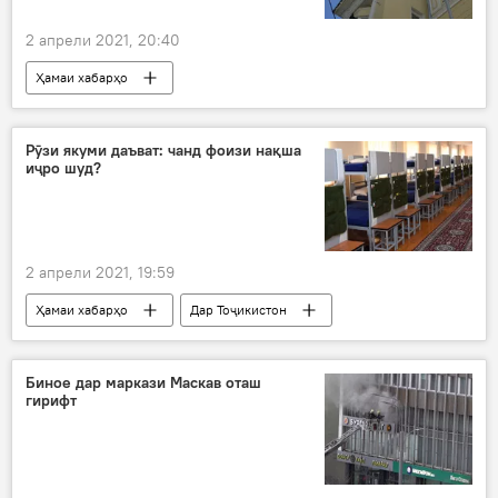
2 апрели 2021, 20:40
Ҳамаи хабарҳо
Рӯйдод, ҷиноят ва ҳолатҳои фавқулода
митинг
Иззат Амон
Дар Русия
Рӯзи якуми даъват: чанд фоизи нақша
иҷро шуд?
Маскав
2 апрели 2021, 19:59
Ҳамаи хабарҳо
Дар Тоҷикистон
Амният ва мудофиа
фоиз
нақша
Биное дар маркази Маскав оташ
гирифт