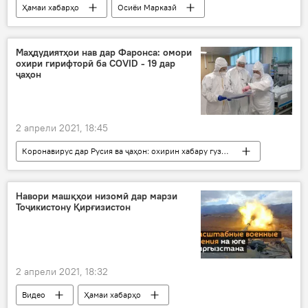
Ҳамаи хабарҳо
Осиёи Марказӣ
Нақлиёт
Содир Ҷабборов
Парвоз
Дар Русия
Маҳдудиятҳои нав дар Фаронса: омори
охири гирифторӣ ба COVID - 19 дар
ҷаҳон
2 апрели 2021, 18:45
Коронавирус дар Русия ва ҷаҳон: охирин хабару гузоришҳо
Ҳамаи хабарҳо
Тандурустӣ
Дар ҷаҳон
коронавирус
Навори машқҳои низомӣ дар марзи
Тоҷикистону Қирғизистон
2 апрели 2021, 18:32
Видео
Ҳамаи хабарҳо