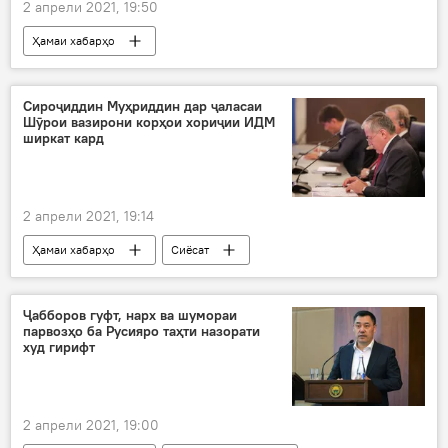
2 апрели 2021, 19:50
Ҳамаи хабарҳо
Рӯйдод, ҷиноят ва ҳолатҳои фавқулода
сӯхтор
Маскав
марказ
Сироҷиддин Муҳриддин дар ҷаласаи
Шӯрои вазирони корҳои хориҷии ИДМ
бино
ширкат кард
2 апрели 2021, 19:14
Ҳамаи хабарҳо
Сиёсат
Сироҷиддин Муҳриддин
Дар Тоҷикистон
Ҷабборов гуфт, нарх ва шумораи
парвозҳо ба Русияро таҳти назорати
худ гирифт
2 апрели 2021, 19:00