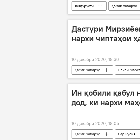
Тандурустӣ
Ҳамаи хабарҳо
Дастури Мирзиёев
нархи чиптаҳои 
10 декабри 2020, 18:30
Ҳамаи хабарҳо
Осиёи Марк
чипта
ҳавопаймо
Ин қобили қабул 
дод, ки нархи ма
10 декабри 2020, 18:05
Ҳамаи хабарҳо
Дар Русия