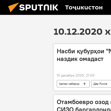
Тоҷикистон
10.12.2020 
Насби қубурҳои "
наздик омадаст
10 декабри 2020, 21:00
Ҳамаи хабарҳо
Дар Русия
Отамбоевро озод 
СИЗО баргардонд