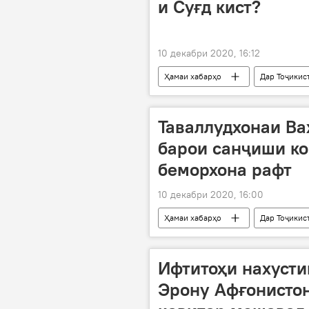
и Суғд кист?
10 декабри 2020, 16:12
Ҳамаи хабарҳо
Дар Тоҷикис
тағйироти кадрӣ
Хадамоти 
Таваллудхонаи Ва
барои санҷиши ко
беморхона рафт
10 декабри 2020, 16:00
Ҳамаи хабарҳо
Дар Тоҷикис
Ҷамолиддин Абдуллоев
бо
Ифтитоҳи нахусти
Эрону Афғонистон