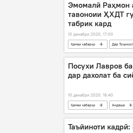
Эмомалӣ Раҳмон 
тавоноии ҲХДТ г
табрик кард
10 декабри 2020, 17:00
Ҳамаи хабарҳо
Дар Тоҷикис
Эмомали Раҳмон
ҲХДТ
Посухи Лавров б
дар дахолат ба с
10 декабри 2020, 16:40
Ҳамаи хабарҳо
Андеша
посух
Маскав
Таъйиноти кадрӣ: 