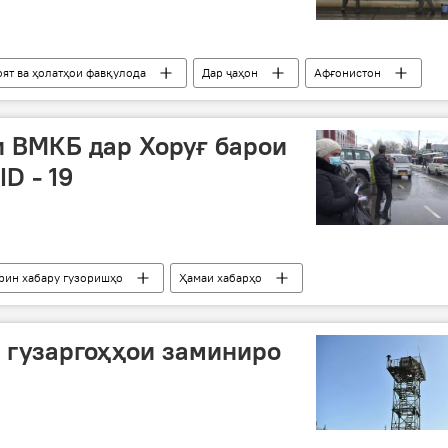
оят ва ҳолатҳои фавқулода
Дар ҷаҳон
Афғонистон
сан Руҳонӣ
Ашраф Ғанӣ
 ВМКБ дар Хоруғ барои
D - 19
ирин хабару гузоришҳо
Ҳамаи хабарҳо
Хоруғ
мубориза
ВМКБ
с гузаргоҳҳои заминиро