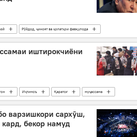
азӣ
Рӯйдод, ҷиноят ва ҳолатҳои фавқулода
Қирғизистон
ассамаи иштирокчиёни
тон
Иҷтимоъ
Қаратоғ
муҷассама
бо варзишкори сархӯш,
 кард, бекор намуд