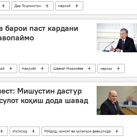
Дар Тоҷикистон
маризӣ
 барои паст кардани
ҳавопаймо
азӣ
Нақлиёт
Шавкат Мирзиёев
нархҳо
нест: Мишустин дастур
ҳсулот коҳиш дода шавад
Иқтисод
Рӯйдод, ҷиноят ва ҳолатҳои фавқулода