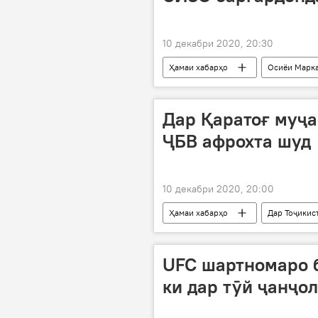
10 декабри 2020, 20:30
Ҳамаи хабарҳо
Осиёи Марк
Алмосбек Отамбоев
СИЗО
Дар Қаратоғ муҷ
ҶБВ афрохта шуд
10 декабри 2020, 20:00
Ҳамаи хабарҳо
Дар Тоҷикис
ҶБВ
UFC шартномаро 
ки дар тӯй ҷанҷол