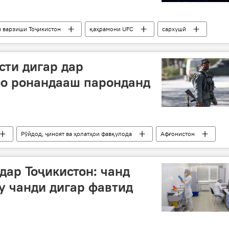
 варзиши Тоҷикистон
қаҳрамони UFC
сархушӣ
сти дигар дар
бо ронандааш паронданд
Рӯйдод, ҷиноят ва ҳолатҳои фавқулода
Афғонистон
дар Тоҷикистон: чанд
у чанди дигар фавтид