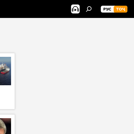
РУС
ТОҶ