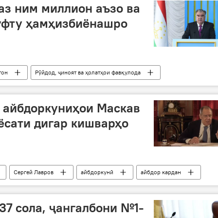
аз ним миллион аъзо ва
уфту ҳамҳизбиёнашро
тон
Рӯйдод, ҷиноят ва ҳолатҳои фавқулода
табрикот
а айбдоркуниҳои Маскав
иёсати дигар кишварҳо
Сергей Лавров
айбдоркунӣ
айбдор кардан
37 сола, ҷангалбони №1-