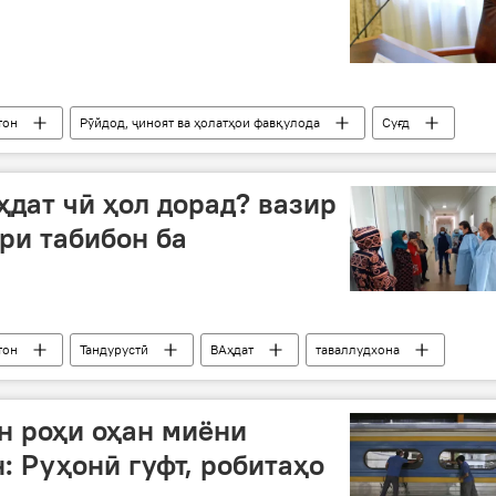
тон
Рӯйдод, ҷиноят ва ҳолатҳои фавқулода
Суғд
ҷангал
ҳдат чӣ ҳол дорад? вазир
ри табибон ба
тон
Тандурустӣ
ВАҳдат
таваллудхона
здид
н роҳи оҳан миёни
: Руҳонӣ гуфт, робитаҳо