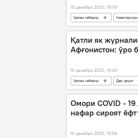
10 декабри 2020, 19:30
Ҳамаи хабарҳо
Навигариҳои
шартнома
бекорӣ
Қатли як журнали
Афғонистон: ӯро 
10 декабри 2020, 19:00
Ҳамаи хабарҳо
Дар ҷаҳон
қатл
рӯзноманигор
Омори COVID - 19 
нафар сироят ёфт
10 декабри 2020, 18:58