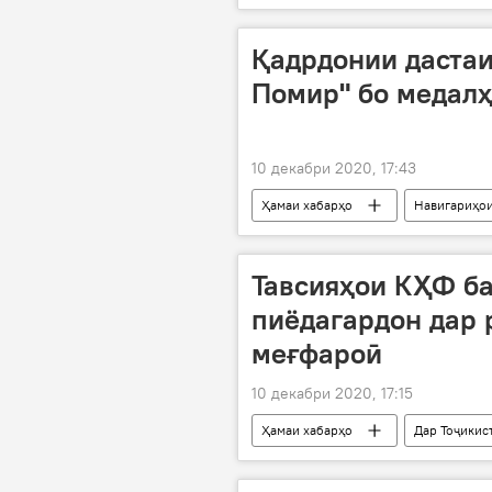
нархи маҳсулот
болоравӣ
нон
Қадрдонии дастаи
Помир" бо медалҳ
10 декабри 2020, 17:43
Ҳамаи хабарҳо
Навигариҳои
тилло
қадрдонӣ
Тавсияҳои КҲФ ба
пиёдагардон дар 
меғфароӣ
10 декабри 2020, 17:15
Ҳамаи хабарҳо
Дар Тоҷикис
КҲФ