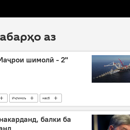
хабарҳо аз
Маҷрои шимолӣ - 2"
Иҷтимоъ
насб
накарданд, балки ба
анд