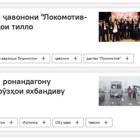
нигаронӣ
дастур
шакар
равған
 ҷавонони "Локомотив-
ои тилло
 варзиши Тоҷикистон
ҷавонон
дастаи "Локомотив"
 ронандагону
рӯзҳои яхбандиву
тон
Иҷтимоъ
Обу ҳаво
тавсия