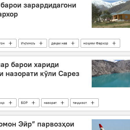
 барои зарардидагони
архор
тон
Иҷтимоъ
деҳаи нав
ноҳияи Фархор
ар барои хариди
ри назорати кӯли Сарез
рҳо
БОР
назорат
таҷҳизот
Сомон Эйр” парвозҳои