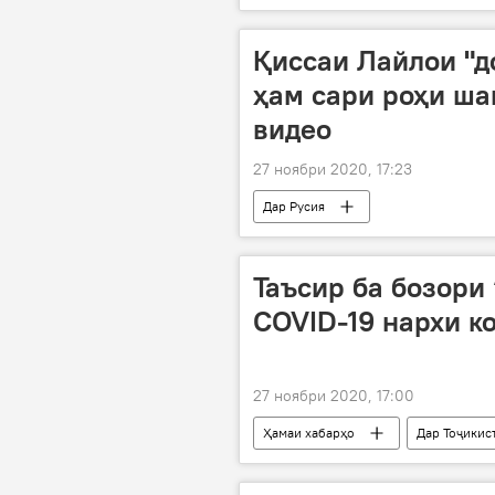
Қиссаи Лайлои "д
ҳам сари роҳи ша
видео
27 ноябри 2020, 17:23
Дар Русия
Таъсир ба бозори
COVID-19 нархи к
27 ноябри 2020, 17:00
Ҳамаи хабарҳо
Дар Тоҷикис
мард
Хуҷанд