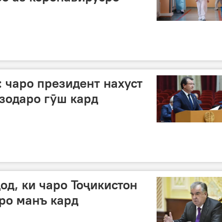
 чаро президент нахуст
зодаро гӯш кард
од, ки чаро Тоҷикистон
ро манъ кард