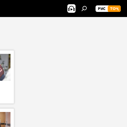
РУС
ТОҶ