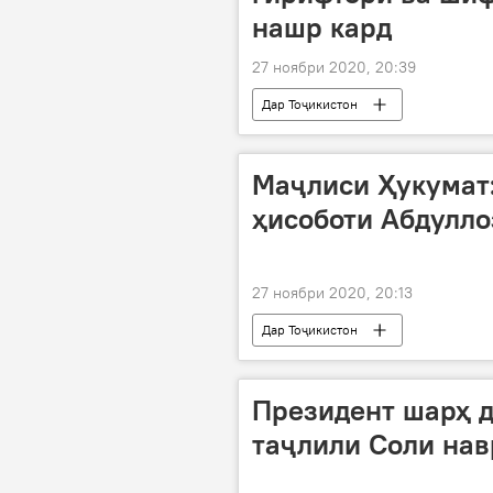
нашр кард
27 ноябри 2020, 20:39
Дар Тоҷикистон
Маҷлиси Ҳукумат:
ҳисоботи Абдулло
27 ноябри 2020, 20:13
Дар Тоҷикистон
Президент шарҳ д
таҷлили Соли нав