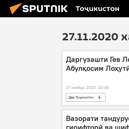
Тоҷикистон
27.11.2020 
Даргузашти Гев Л
Абулқосим Лоҳут
27 ноябри 2020, 20:49
Дар Тоҷикистон
Вазорати тандуру
гирифторӣ ва шиф