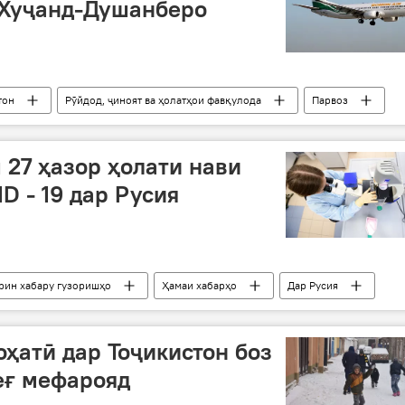
Хуҷанд-Душанберо
тон
Рӯйдод, ҷиноят ва ҳолатҳои фавқулода
Парвоз
 27 ҳазор ҳолати нави
D - 19 дар Русия
ирин хабару гузоришҳо
Ҳамаи хабарҳо
Дар Русия
оҳатӣ дар Тоҷикистон боз
еғ мефарояд