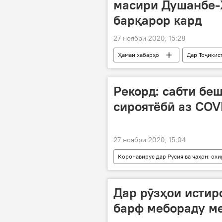
масири Душанбе-
барқарор кард
27 ноябри 2020, 15:28
Ҳамаи хабарҳо
Дар Тоҷикис
Рекорд: сабти беш
сироятёбӣ аз COVI
27 ноябри 2020, 15:04
Коронавирус дар Русия ва ҷаҳон: ох
коронавирус
Дар рӯзҳои истир
барф мебораду м