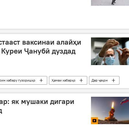
тааст ваксинаи алайҳи
 Куреи Ҷанубӣ дуздад
ирин хабару гузоришҳо
Ҳамаи хабарҳо
Дар ҷаҳон
ӣ
дуздӣ
коронавирус
ар: як мушаки дигари
д