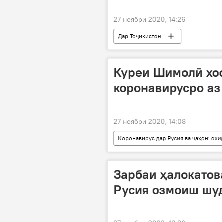
27 ноябри 2020, 14:26
Дар Тоҷикистон
Куреи Шимолӣ хос
коронавирусро аз
27 ноябри 2020, 14:08
Коронавирус дар Русия ва ҷаҳон: ох
Куреи Шимолӣ
Куреи Ҷануб
Зарбаи ҳалокатов
Русия озмоиш шу