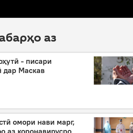
хабарҳо аз
оҳутӣ - писари
ӣ дар Маскав
стӣ омори нави марг,
о аз коронавирусро