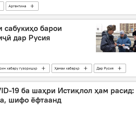
Аргентина
 сабукиҳо барои
иҷӣ дар Русия
ирин хабару гузоришҳо
Ҳамаи хабарҳо
Дар Русия
оҷирин
тамдид
D-19 ба шаҳри Истиқлол ҳам расид:
а, шифо ёфтаанд