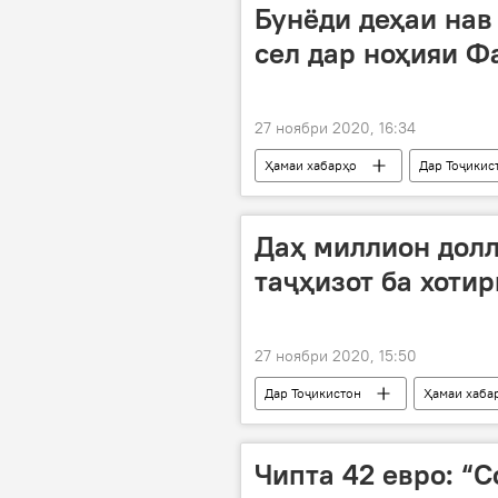
Бунёди деҳаи нав
сел дар ноҳияи Ф
27 ноябри 2020, 16:34
Ҳамаи хабарҳо
Дар Тоҷикис
нав
бунёд
Даҳ миллион долл
таҷҳизот ба хоти
27 ноябри 2020, 15:50
Дар Тоҷикистон
Ҳамаи хаба
харидорӣ
Чипта 42 евро: “