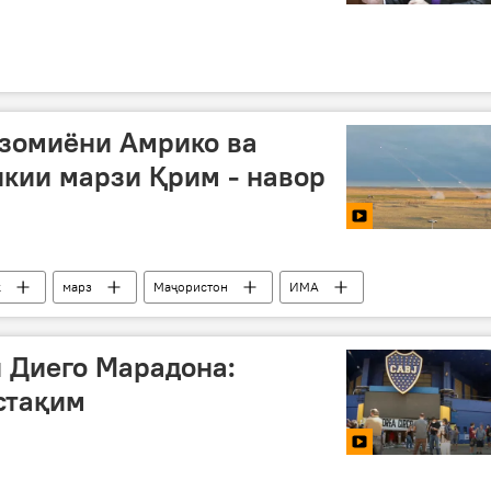
зомиёни Амрико ва
кии марзи Қрим - навор
к
марз
Маҷористон
ИМА
 Диего Марадона:
стақим