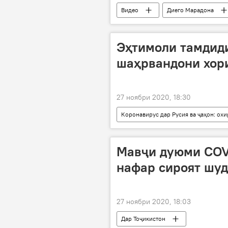
Видео
Диего Марадона
Эҳтимоли тамдиди
шаҳрвандони хор
27 ноябри 2020, 18:30
Коронавирус дар Русия ва ҷаҳон: ох
Муҳоҷират
сабукиҳо ба муҳ
Мавҷи дуюми COVI
нафар сироят шуд
27 ноябри 2020, 18:03
Дар Тоҷикистон