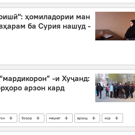
оишӣ": ҳомиладории ман
вҳарам ба Сурия нашуд -
 “мардикорон” -и Хуҷанд:
орҳоро арзон кард
тон
бозор
меҳнат
арзиш
кор