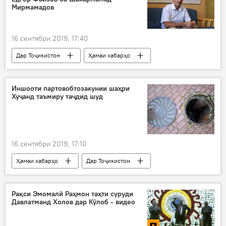
Дар Тоҷикистон
Мирмамадов
16 сентябри 2019, 17:40
Дар Тоҷикистон
Ҳамаи хабарҳо
Навигариҳои варзиши Тоҷикистон
Фарҳанг
Иҷтимоъ
ВМКБ
куштӣ
Иншооти партовобтозакунии шаҳри
Хуҷанд таъмиру таҷдид шуд
шоҳҷоиза
пирӯзӣ
16 сентябри 2019, 17:10
Ҳамаи хабарҳо
Дар Тоҷикистон
партов
таъмир
таҷдид
Суғд
Хуҷанд
Рақси Эмомалӣ Раҳмон таҳти суруди
Давлатманд Холов дар Кӯлоб - видео