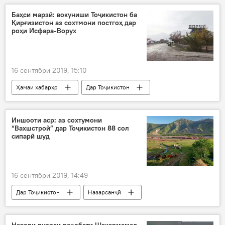
террорист
Осиёи Марказӣ
Баҳси марзӣ: вокуниши Тоҷикистон ба
Қирғизистон аз сохтмони постгоҳ дар
роҳи Исфара-Ворух
16 сентябри 2019, 15:10
Ҳамаи хабарҳо
Дар Тоҷикистон
марз
баҳси марзӣ
вокуниш
сохтмон
сарҳад
Ворух
Иншооти аср: аз сохтумони
“Вахшстрой” дар Тоҷикистон 88 сол
Қирғизистон
Исфара
сипарӣ шуд
16 сентябри 2019, 14:49
Дар Тоҷикистон
Назарсанҷӣ
Андеша
Вахш
замин
сохтмон
бунёд
Навори пурраи рақобати Шакармамад