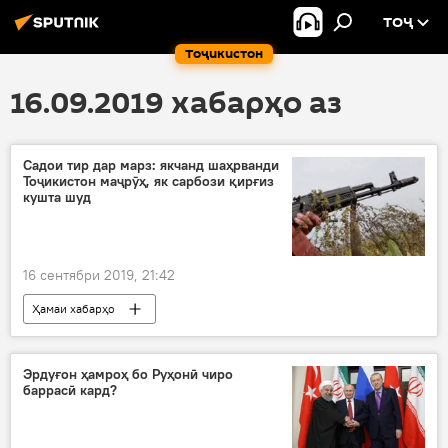
ТОҶ
Тоҷикистон
16.09.2019 хабарҳо аз
Садои тир дар марз: якчанд шаҳрванди
Тоҷикистон маҷрӯҳ, як сарбози қирғиз
кушта шуд
16 сентябри 2019, 21:42
Ҳамаи хабарҳо
Рӯйдод, ҷиноят ва ҳолатҳои фавқулода
Дар Тоҷикистон
тирандозӣ
маҷруҳ
Эрдуғон ҳамроҳ бо Руҳонӣ чиро
баррасӣ кард?
кушта
марз
баҳс
вазъ
Қирғизистон