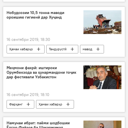
пахта
пахтачинӣ
мавсими пахтачинӣ
Раҷаббой Аҳмадзода
Нобудсозии 10,5 тонна маводи
ороишию гигиенӣ дар Хуҷанд
Зафаробод
Дар Тоҷикистон
Суғд
16 сентябри 2019, 18:30
Ҳамаи хабарҳо
Тандурустӣ
мавод
ороиш
маҳсулоти гигиенӣ
нобуд кардан
Дар Тоҷикистон
Меҳмони фахрӣ: иштироки
Орумбекзода ва ҳунармандони тоҷик
дар фестивали Узбакистон
16 сентябри 2019, 18:10
Фарҳанг
Ҳамаи хабарҳо
Узбакистон
ҳамкорӣ
фестивал
Шамсиддин Орумбеков
ҳунармандон
Намунаи ибрат: паёми шодбошии
Ёдгор Файзов ба Шакармамад