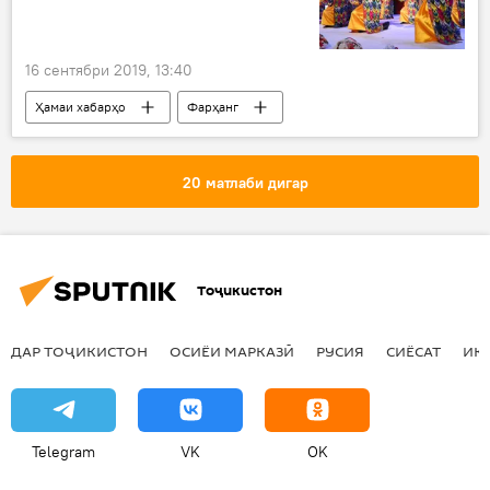
16 сентябри 2019, 13:40
Ҳамаи хабарҳо
Фарҳанг
Осиёи Марказӣ
20 матлаби дигар
Тоҷикистон
ДАР ТОҶИКИСТОН
ОСИЁИ МАРКАЗӢ
РУСИЯ
СИЁСАТ
ИҚ
Telegram
VK
OK