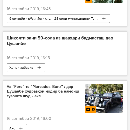
16 сентябри 2019, 16:43
9 сентябр - рӯзи Истиқлол: 28 соли мустақилияти Тоҷикистон
Видео
Кӯлоб
Эмомалӣ Раҳмон
истиқлолият
Дар Тоҷикистон
Шикояти зани 50-сола аз шавҳари бадмасташ дар
Душанбе
Хатлон
16 сентябри 2019, 16:15
Ҳамаи хабарҳо
Рӯйдод, ҷиноят ва ҳолатҳои фавқулода
Аз “Ford” то “Mercedes-Benz" : дар
Душанбе худравҳои нодир ба намоиш
гузошта шуд - акс
13
16 сентябри 2019, 16:00
Акс