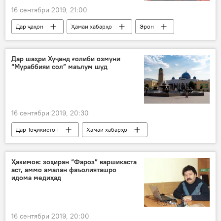
16 сентябри 2019, 21:00
Дар ҷаҳон
Ҳамаи хабарҳо
Эрон
Туркия
музокирот
мулоқот
руҳонӣ
Ҳасан Руҳонӣ
Эрдуғон
Дар шаҳри Хуҷанд ғолиби озмуни
“Мураббияи сол” маълум шуд
Раҷаб Таиб Эрдуғон
Путин
16 сентябри 2019, 20:30
Дар Тоҷикистон
Ҳамаи хабарҳо
озмун
ғолиб
мукофот
Хуҷанд
Ҳакимов: зоҳиран “Фароз” варшикаста
аст, аммо амалан фаъолияташро
идома медиҳад
16 сентябри 2019, 20:00