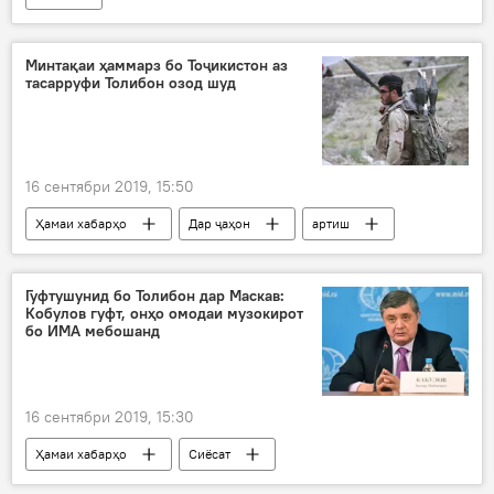
Минтақаи ҳаммарз бо Тоҷикистон аз
тасарруфи Толибон озод шуд
16 сентябри 2019, 15:50
Ҳамаи хабарҳо
Дар ҷаҳон
артиш
Толибон
озод
ҷангҷӯён
Афғонистон
Дар Тоҷикистон
Гуфтушунид бо Толибон дар Маскав:
Кобулов гуфт, онҳо омодаи музокирот
бо ИМА мебошанд
16 сентябри 2019, 15:30
Ҳамаи хабарҳо
Сиёсат
Амният ва мудофиа
Толибон