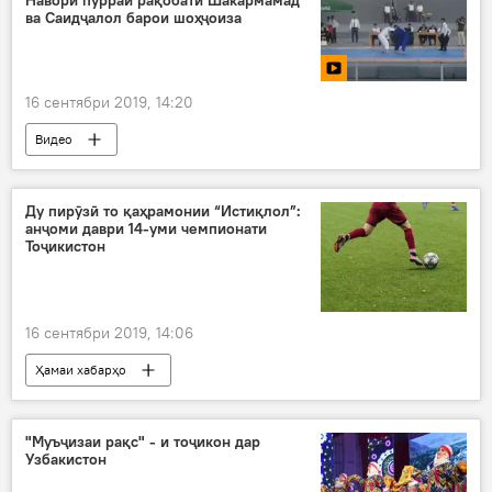
ва Саидҷалол барои шоҳҷоиза
16 сентябри 2019, 14:20
Видео
Ду пирӯзӣ то қаҳрамонии “Истиқлол”:
анҷоми даври 14-уми чемпионати
Тоҷикистон
16 сентябри 2019, 14:06
Ҳамаи хабарҳо
Навигариҳои варзиши Тоҷикистон
"Муъҷизаи рақс" - и тоҷикон дар
Узбакистон