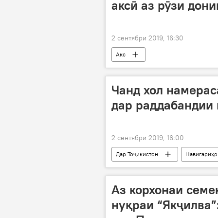
аксӣ аз рӯзи дон
2 сентябри 2019, 16:30
Акс
Чанд хол намерас
дар раддабандии
2 сентябри 2019, 16:00
Дар Тоҷикистон
Навигариҳо
Аз корхонаи семе
нуқраи “Якҷилва”