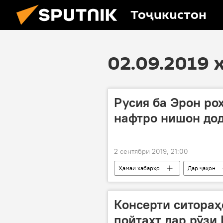
Тоҷикистон
02.09.2019 
Русия ба Эрон ро
нафтро нишон до
2 сентябри 2019, 21:00
Ҳамаи хабарҳо
Дар ҷаҳон
Дар Русия
Қрим
Консерти ситораҳ
пойтахт дар рӯзи