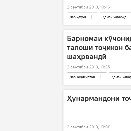
2 сентябри 2019, 19:46
Дар ҷаҳон
Ҳамаи хабарҳо
Дар Русия
Барномаи кӯчони
талоши тоҷикон б
шаҳрвандӣ
2 сентябри 2019, 19:35
Дар Тоҷикистон
Ҳамаи хаба
вилоят
Дар Русия
Ҳунармандони тоҷ
2 сентябри 2019, 19:06