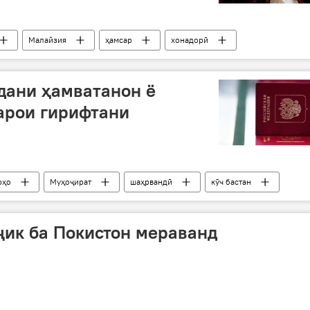
Малайзия
ҳамсар
хонадорӣ
дани ҳамватанон ё
арои гирифтани
рҳо
Муҳоҷират
шаҳрвандӣ
кӯч бастан
ик ба Покистон мераванд