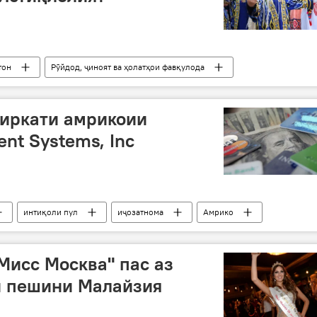
тон
Рӯйдод, ҷиноят ва ҳолатҳои фавқулода
пойтахт
ситораҳо
мустақилияти Тоҷикистон
Душанбе
ширкати амрикоии
t Systems, Inc
интиқоли пул
иҷозатнома
Амрико
лӣ
бонк
Мисс Москва" пас аз
и пешини Малайзия