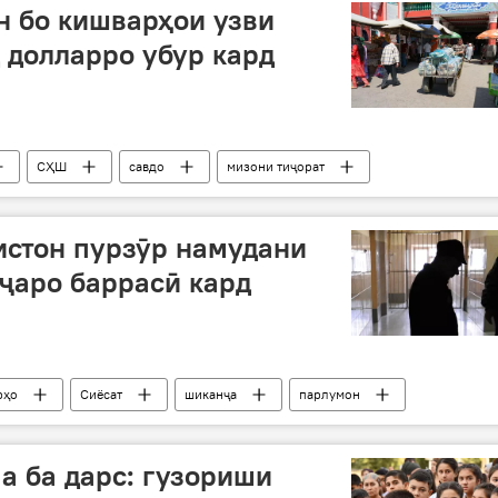
н бо кишварҳои узви
 долларро убур кард
СҲШ
савдо
мизони тиҷорат
истон пурзӯр намудани
ҷаро баррасӣ кард
рҳо
Сиёсат
шиканҷа
парлумон
асӣ
а ба дарс: гузориши