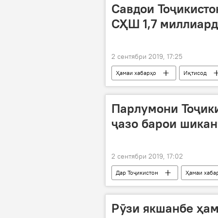
Савдои Тоҷикисто
СҲШ 1,7 миллиард
2 сентябри 2019, 17:25
Ҳамаи хабарҳо
Иқтисод
Дар Тоҷикистон
Парлумони Тоҷик
ҷазо барои шикан
2 сентябри 2019, 17:02
Дар Тоҷикистон
Ҳамаи хаба
қонун
лоиҳа
барр
Рӯзи якшанбе ҳам