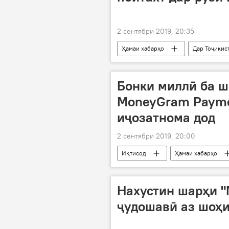
2 сентябри 2019, 20:35
Ҳамаи хабарҳо
Дар Тоҷикис
истиқлолият
консерт
9 сентябр - рӯзи Истиқлол: 28 соли 
Бонки миллӣ ба 
MoneyGram Paymen
иҷозатнома дод
2 сентябри 2019, 20:00
Иқтисод
Ҳамаи хабарҳо
Дар Тоҷикистон
Бонки Мил
Нахустин шарҳи "
ҷудошавӣ аз шоҳ