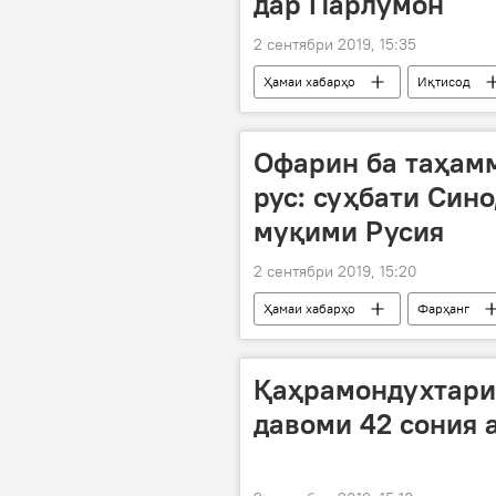
дар Парлумон
2 сентябри 2019, 15:35
Ҳамаи хабарҳо
Иқтисод
созишнома
парлумон
Офарин ба таҳам
рус: суҳбати Сино
муқими Русия
2 сентябри 2019, 15:20
Ҳамаи хабарҳо
Фарҳанг
Дар Тоҷикистон
Қаҳрамондухтари
давоми 42 сония а