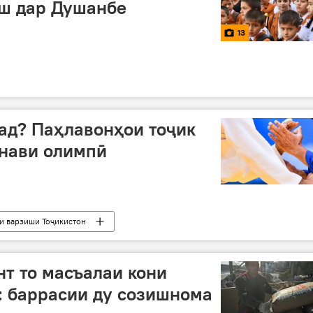
иш дар Душанбе
13
ад? Паҳлавонҳои тоҷик
 нави олимпӣ
и варзиши Тоҷикистон
нт то масъалаи кони
: баррасии ду созишнома