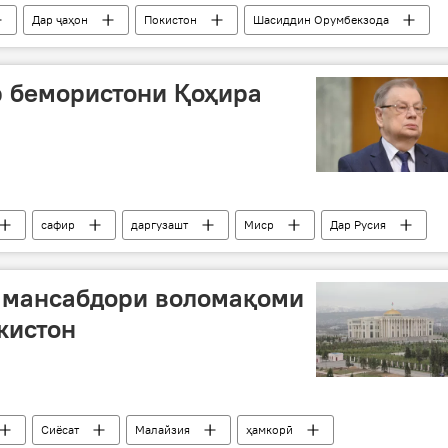
Дар ҷаҳон
Покистон
Шасиддин Орумбекзода
Дар Тоҷикистон
р бемористони Қоҳира
сафир
даргузашт
Миср
Дар Русия
 мансабдори воломақоми
кистон
Сиёсат
Малайзия
ҳамкорӣ