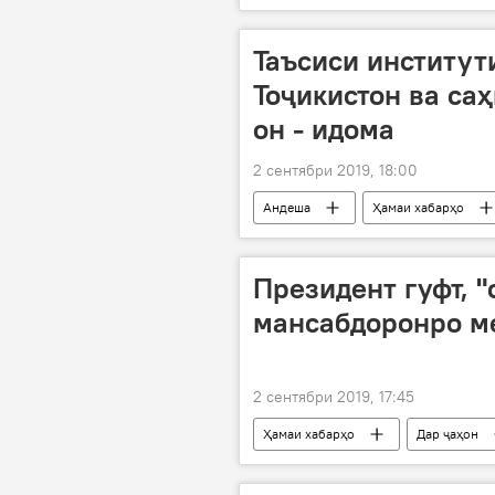
мансабдорон
вазир
Таъсиси институт
Тоҷикистон ва са
он - идома
2 сентябри 2019, 18:00
Андеша
Ҳамаи хабарҳо
саҳми бузург
президент
Президент гуфт, "
мансабдоронро м
2 сентябри 2019, 17:45
Ҳамаи хабарҳо
Дар ҷаҳон
мард