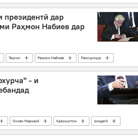
Дар Тоҷикистон
и президентӣ дар
ҳми Раҳмон Набиев дар
Таҳлил
Раҳмон Набиев
Раисҷумҳур
Дар Тоҷикистон
охурча" - и
ебандад
Осиёи Марказӣ
Қазоқистон
зиндагӣ