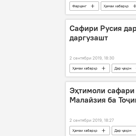
Фарҳанг
Ҳамаи хабарҳо
вазир
рӯзҳои фарҳангӣ
Сафири Русия да
даргузашт
2 сентябри 2019, 18:30
Ҳамаи хабарҳо
Дар ҷаҳон
Эҳтимоли сафари
Малайзия ба Тоҷи
2 сентябри 2019, 18:27
Ҳамаи хабарҳо
Дар ҷаҳон