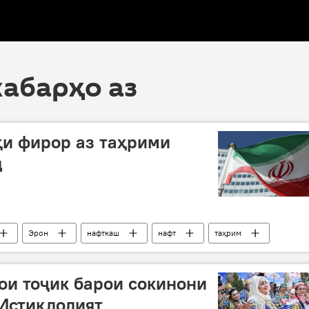
хабарҳо аз
ҳи фирор аз таҳрими
д
Эрон
нафткаш
нафт
таҳрим
ои тоҷик барои сокинони
 Истиқлолият