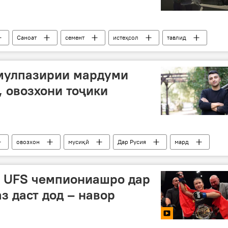
Саноат
семент
истеҳсол
тавлид
Дар Тоҷикистон
Чин
мулпазирии мардуми
, овозхони тоҷики
овозхон
мусиқӣ
Дар Русия
мард
 UFS чемпиониашро дар
з даст дод – навор