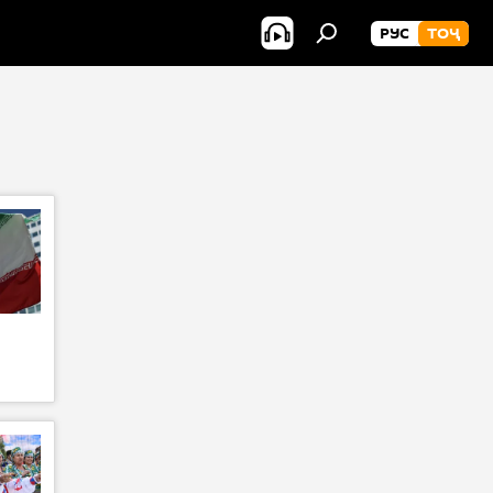
РУС
ТОҶ