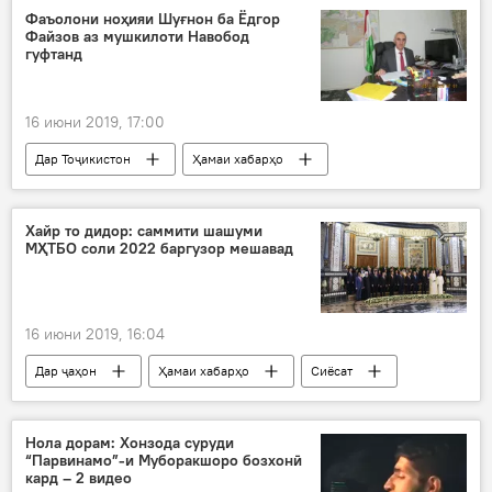
Фаъолони ноҳияи Шуғнон ба Ёдгор
Файзов аз мушкилоти Навобод
гуфтанд
16 июни 2019, 17:00
Дар Тоҷикистон
Ҳамаи хабарҳо
Иҷтимоъ
Хайр то дидор: саммити шашуми
МҲТБО соли 2022 баргузор мешавад
16 июни 2019, 16:04
Дар ҷаҳон
Ҳамаи хабарҳо
Сиёсат
Иқтисод
Нола дорам: Хонзода суруди
“Парвинамо”-и Муборакшоро бозхонӣ
кард – 2 видео