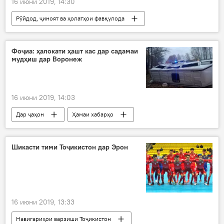
16 июни 2019, 14:30
Рӯйдод, ҷиноят ва ҳолатҳои фавқулода
Фоҷиа: ҳалокати ҳашт кас дар садамаи
мудҳиш дар Воронеж
16 июни 2019, 14:03
Дар ҷаҳон
Ҳамаи хабарҳо
Рӯйдод, ҷиноят ва ҳолатҳои фавқулода
Шикасти тими Тоҷикистон дар Эрон
16 июни 2019, 13:33
Навигариҳои варзиши Тоҷикистон