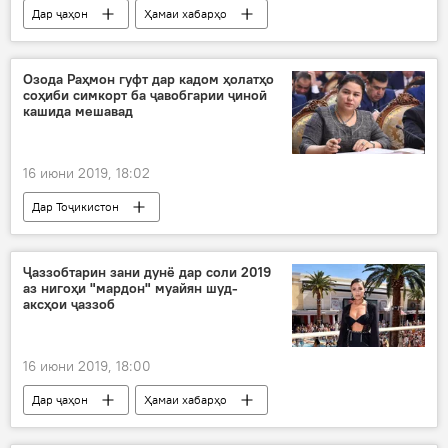
Дар ҷаҳон
Ҳамаи хабарҳо
Илм ва фанноварӣ
Озода Раҳмон гуфт дар кадом ҳолатҳо
соҳиби симкорт ба ҷавобгарии ҷиноӣ
кашида мешавад
16 июни 2019, 18:02
Дар Тоҷикистон
Ҷаззобтарин зани дунё дар соли 2019
аз нигоҳи "мардон" муайян шуд-
аксҳои ҷаззоб
16 июни 2019, 18:00
Дар ҷаҳон
Ҳамаи хабарҳо