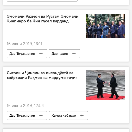
Эмомалӣ Раҳмон ва Рустам Эмомалӣ
Ҷинпинро ба Чин гусел карданд
16 июни 2019, 13:11
Дар Тоҷикистон
Дар ҷаҳон
Ҳамаи хабарҳо
Сиёсат
Ситоиши Ҷинпин аз инсондӯстӣ ва
хайрхоҳии Раҳмон ва мардуми тоҷик
16 июни 2019, 12:54
Дар Тоҷикистон
Ҳамаи хабарҳо
Дар ҷаҳон
Сиёсат
Фарҳанг