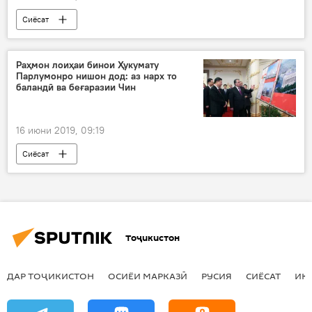
Сиёсат
Раҳмон лоиҳаи бинои Ҳукумату
Парлумонро нишон дод: аз нарх то
баландӣ ва беғаразии Чин
16 июни 2019, 09:19
Сиёсат
Тоҷикистон
ДАР ТОҶИКИСТОН
ОСИЁИ МАРКАЗӢ
РУСИЯ
СИЁСАТ
ИҚ