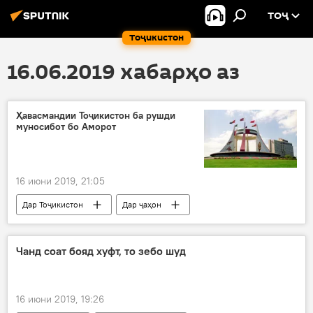
ТОҶ
Тоҷикистон
16.06.2019 хабарҳо аз
Ҳавасмандии Тоҷикистон ба рушди
муносибот бо Аморот
16 июни 2019, 21:05
Дар Тоҷикистон
Дар ҷаҳон
Ҳамаи хабарҳо
Сиёсат
Чанд соат бояд хуфт, то зебо шуд
16 июни 2019, 19:26