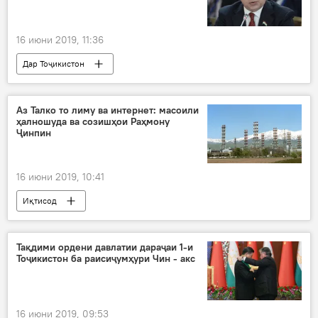
16 июни 2019, 11:36
Дар Тоҷикистон
Аз Талко то лиму ва интернет: масоили
ҳалношуда ва созишҳои Раҳмону
Ҷинпин
16 июни 2019, 10:41
Иқтисод
Тақдими ордени давлатии дараҷаи 1-и
Тоҷикистон ба раисиҷумҳури Чин - акс
16 июни 2019, 09:53