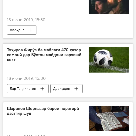
16 июни 2019, 15:30
Фарҳанг
Тоҳиров Фирӯз ба маблағи 470 ҳазор
сомонӣ дар Бӯстон майдони варзишӣ
сохт
16 июни 2019, 15:00
Дар Тоҷикистон
Дар ҷаҳон
Ҳамаи хабарҳо
Навигариҳои варзиши Тоҷикистон
Шарипов Шерназар барои порагирӣ
дастгир шуд