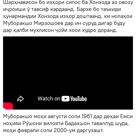
Шарҳнависон бо изҳори сипос ба Хонзода аз овозу
иҷроиши ӯ тавсиф кардаанд. Бархе бо таъкиди
ҳунармандии Хонзода изҳор доштаанд, ки нолаҳои
Муборакшо Мирзошоев дар ин суруд дигар буду
дар қалби мухлисон ҷойи хоси худро доранд.
Муборакшо моҳи августи соли 1961 дар деҳаи Емси
ноҳияи Рӯшони вилояти Бадахшон таваллуд шуда,
моҳи феврали соли 2000-ум даргузашт.