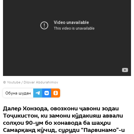
©
Youtube / Dilovar Abdurahimov
Обуна шудан
Далер Хонзода, овозхони ҷавони зодаи
Тоҷикистон, ки замони кӯдакияш аввали
солҳои 90-ум бо хонавода ба шаҳри
Самарқанд кӯчид, суруди “Парвинамо”-и