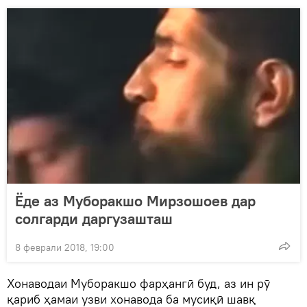
Ёде аз Муборакшо Мирзошоев дар
солгарди даргузашташ
8 феврали 2018, 19:00
Хонаводаи Муборакшо фарҳангӣ буд, аз ин рӯ
қариб ҳамаи узви хонавода ба мусиқӣ шавқ