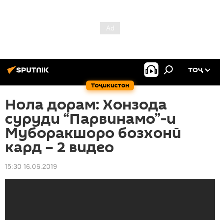
ТОҶ
Тоҷикистон
Нола дорам: Хонзода
суруди “Парвинамо”-и
Муборакшоро бозхонӣ
кард – 2 видео
15:30 16.06.2019