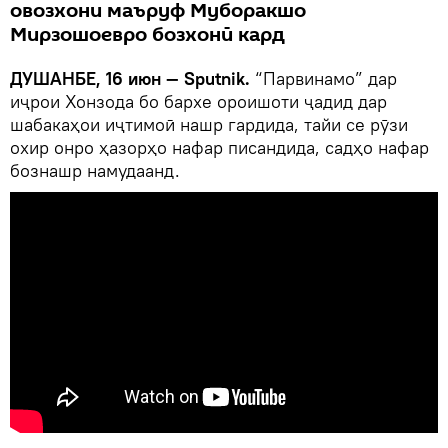
овозхони маъруф Муборакшо
Мирзошоевро бозхонӣ кард
ДУШАНБЕ, 16 июн — Sputnik.
“Парвинамо” дар
иҷрои Хонзода бо бархе ороишоти ҷадид дар
шабакаҳои иҷтимоӣ нашр гардида, тайи се рӯзи
охир онро ҳазорҳо нафар писандида, садҳо нафар
бознашр намудаанд.