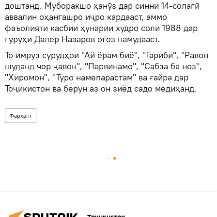
доштанд. Муборакшо ҳанӯз дар синни 14-солагӣ
аввалин оҳангашро иҷро кардааст, аммо
фаъолияти касбии ҳунарии худро соли 1988 дар
гурӯҳи Далер Назаров оғоз намудааст.
То имрӯз сурудҳои "Ай ёрам биё", "Ғарибӣ", "Равон
шуданд чор ҷавон", "Парвинамо", "Сабза ба ноз",
"Хиромон", "Туро намепарастам" ва ғайра дар
Тоҷикистон ва берун аз он зиёд садо медиҳанд.
Фарҳанг
Тоҷикистон