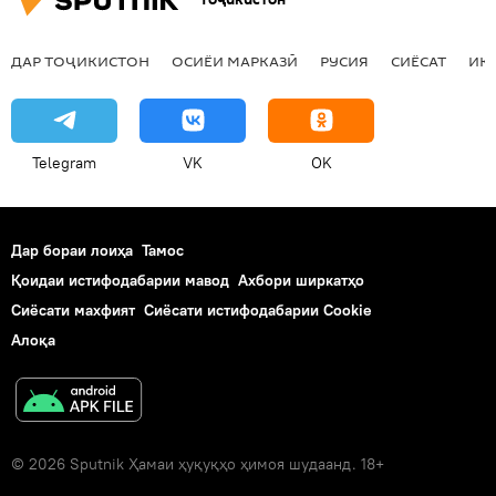
ДАР ТОҶИКИСТОН
ОСИЁИ МАРКАЗӢ
РУСИЯ
СИЁСАТ
ИҚ
Telegram
VK
OK
Дар бораи лоиҳа
Тамос
Қоидаи истифодабарии мавод
Ахбори ширкатҳо
Сиёсати махфият
Сиёсати истифодабарии Cookie
Алоқа
© 2026 Sputnik Ҳамаи ҳуқуқҳо ҳимоя шудаанд. 18+