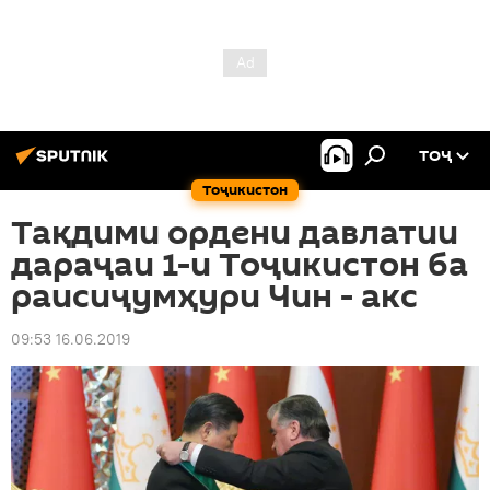
ТОҶ
Тоҷикистон
Тақдими ордени давлатии
дараҷаи 1-и Тоҷикистон ба
раисиҷумҳури Чин - акс
09:53 16.06.2019