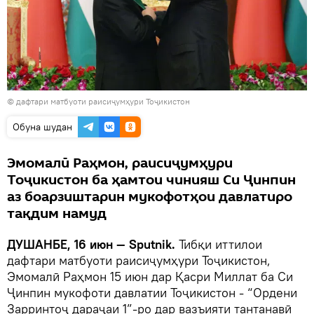
© дафтари матбуоти раисиҷумҳури Тоҷикистон
Обуна шудан
Эмомалӣ Раҳмон, раисиҷумҳури
Тоҷикистон ба ҳамтои чинияш Си Ҷинпин
аз боарзиштарин мукофотҳои давлатиро
тақдим намуд
ДУШАНБЕ, 16 июн — Sputnik.
Тибқи иттилои
дафтари матбуоти раисиҷумҳури Тоҷикистон,
Эмомалӣ Раҳмон 15 июн дар Қасри Миллат ба Си
Ҷинпин мукофоти давлатии Тоҷикистон - “Ордени
Зарринтоҷ дараҷаи 1”-ро дар вазъияти тантанавӣ