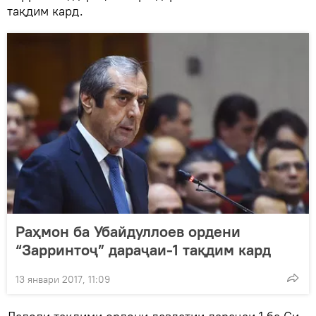
тақдим кард.
Раҳмон ба Убайдуллоев ордени
“Зарринтоҷ” дараҷаи-1 тақдим кард
13 январи 2017, 11:09