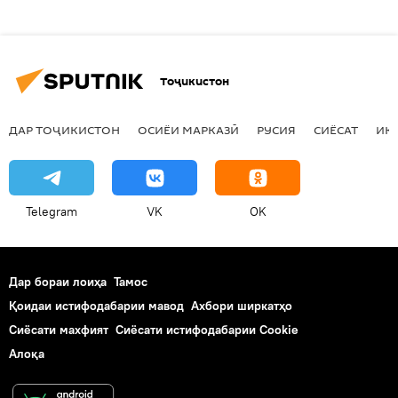
Тоҷикистон
ДАР ТОҶИКИСТОН
ОСИЁИ МАРКАЗӢ
РУСИЯ
СИЁСАТ
ИҚ
Telegram
VK
OK
Дар бораи лоиҳа
Тамос
Қоидаи истифодабарии мавод
Ахбори ширкатҳо
Сиёсати махфият
Сиёсати истифодабарии Cookie
Алоқа