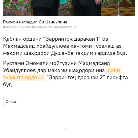
Рахмон наградил Си Цзиньпина
© пресс-служба президента Таджикистана
Қаблан ордени “Зарринтоҷ дараҷаи 1” ба
Маҳмадсаид Убайдуллоев ҳангоми гуселаш аз
мақоми шаҳрдори Душанбе тақдим гардида буд.
Рустами Эмомалӣ ҷойгузини Маҳмадсаид
Убайдуллоев дар мақоми шаҳрдорӣ низ
соли 
гузашта ордени
“Зарринтоҷ дараҷаи 2” гирифта
буд.
Сиёсат