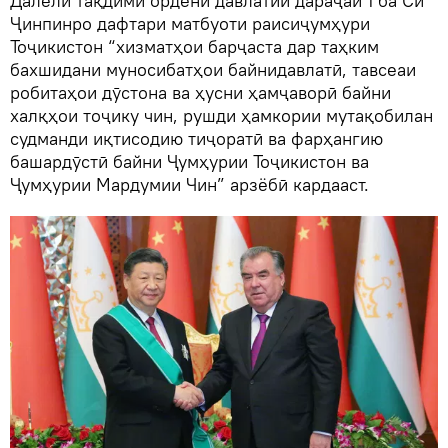
Далели тақдими ордени давлатии дараҷаи 1 ба Си
Ҷинпинро дафтари матбуоти раисиҷумҳури
Тоҷикистон “хизматҳои барҷаста дар таҳким
бахшидани муносибатҳои байнидавлатӣ, тавсеаи
робитаҳои дӯстона ва ҳусни ҳамҷаворӣ байни
халқҳои тоҷику чин, рушди ҳамкории мутақобилан
судманди иқтисодию тиҷоратӣ ва фарҳангию
башардӯстӣ байни Ҷумҳурии Тоҷикистон ва
Ҷумҳурии Мардумии Чин” арзёбӣ кардааст.